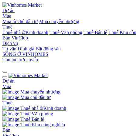
Dự án
Mua
Mua từ chủ đầu tư
Mua chuyển nhượng
Thuê
Thuê nhà ở/Kinh doanh
Thuê Văn phòng
Thuê Bán lẻ
Thuê Khu côn
Bán
VinClub
Dịch vụ
Tư vấn
Định giá Bất động sản
SỐNG Ở VINHOMES
Thủ tục trực tuyến
Dự án
Mua
Mua chuyển nhượng
Mua chủ đầu tư
Thuê
Thuê nhà ở/Kinh doanh
Thuê Văn phòng
Thuê Bán lẻ
Thuê Khu công nghiệp
Bán
VinClub