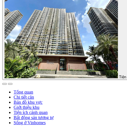
Tiện 
Tổng quan
Chi tiết căn
Bản đồ khu vực
Giới thiệu khu
Tiện ích cảnh quan
Bất động sản tương tự
Sống ở Vinhomes