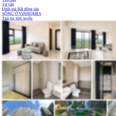
Tư vấn
Định giá Bất động sản
SỐNG Ở VINHOMES
Thủ tục trực tuyến