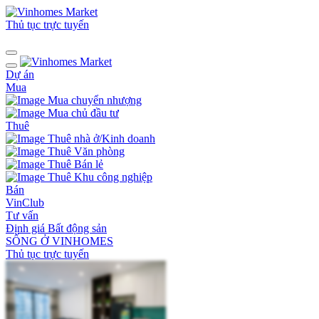
Thủ tục trực tuyến
Dự án
Mua
Mua chuyển nhượng
Mua chủ đầu tư
Thuê
Thuê nhà ở/Kinh doanh
Thuê Văn phòng
Thuê Bán lẻ
Thuê Khu công nghiệp
Bán
VinClub
Tư vấn
Định giá Bất động sản
SỐNG Ở VINHOMES
Thủ tục trực tuyến