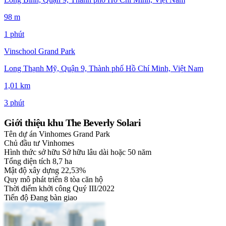
98 m
1 phút
Vinschool Grand Park
Long Thạnh Mỹ, Quận 9, Thành phố Hồ Chí Minh, Việt Nam
1,01 km
3 phút
Giới thiệu khu The Beverly Solari
Tên dự án
Vinhomes Grand Park
Chủ đầu tư
Vinhomes
Hình thức sở hữu
Sở hữu lâu dài hoặc 50 năm
Tổng diện tích
8,7 ha
Mật độ xây dựng
22,53%
Quy mô phát triển
8 tòa căn hộ
Thời điểm khởi công
Quý III/2022
Tiến độ
Đang bàn giao