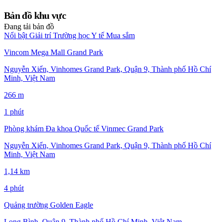
Bản đồ khu vực
Đang tải bản đồ
Nổi bật
Giải trí
Trường học
Y tế
Mua sắm
Vincom Mega Mall Grand Park
Nguyễn Xiển, Vinhomes Grand Park, Quận 9, Thành phố Hồ Chí
Minh, Việt Nam
266 m
1 phút
Phòng khám Đa khoa Quốc tế Vinmec Grand Park
Nguyễn Xiển, Vinhomes Grand Park, Quận 9, Thành phố Hồ Chí
Minh, Việt Nam
1,14 km
4 phút
Quảng trường Golden Eagle
Long Bình, Quận 9, Thành phố Hồ Chí Minh, Việt Nam