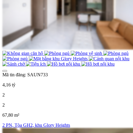
Mã tin đăng: SAUN733
4,16 tỷ
2
2
67,80 m²
2 PN, Tòa GH2, khu Glory Heights