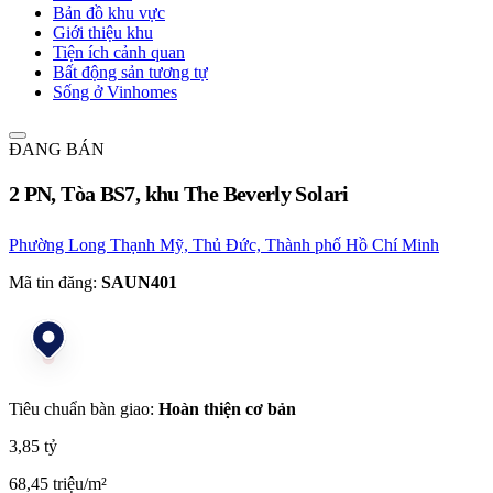
Bản đồ khu vực
Giới thiệu khu
Tiện ích cảnh quan
Bất động sản tương tự
Sống ở Vinhomes
ĐANG BÁN
2 PN, Tòa BS7, khu The Beverly Solari
Phường Long Thạnh Mỹ, Thủ Đức, Thành phố Hồ Chí Minh
Mã tin đăng:
SAUN401
Tiêu chuẩn bàn giao:
Hoàn thiện cơ bản
3,85 tỷ
68,45 triệu/m²