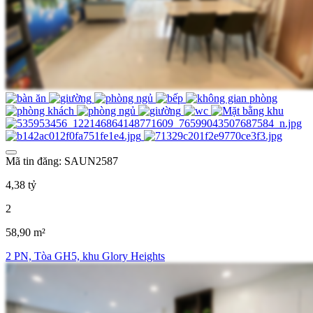
Mã tin đăng: SAUN2587
4,38 tỷ
2
58,90 m²
2 PN, Tòa GH5, khu Glory Heights