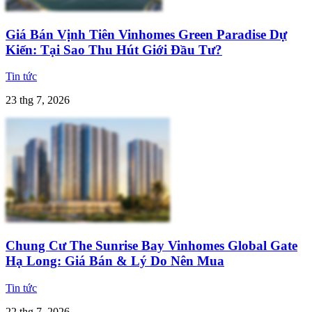
Giá Bán Vịnh Tiên Vinhomes Green Paradise Dự
Kiến: Tại Sao Thu Hút Giới Đầu Tư?
Tin tức
23 thg 7, 2026
Chung Cư The Sunrise Bay Vinhomes Global Gate
Hạ Long: Giá Bán & Lý Do Nên Mua
Tin tức
22 thg 7, 2026