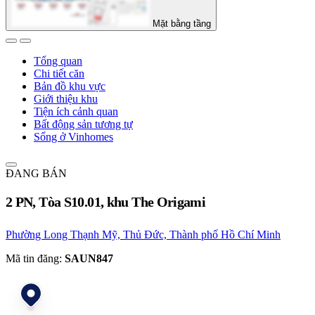
Mặt bằng tầng
Tổng quan
Chi tiết căn
Bản đồ khu vực
Giới thiệu khu
Tiện ích cảnh quan
Bất động sản tương tự
Sống ở Vinhomes
ĐANG BÁN
2 PN, Tòa S10.01, khu The Origami
Phường Long Thạnh Mỹ, Thủ Đức, Thành phố Hồ Chí Minh
Mã tin đăng:
SAUN847