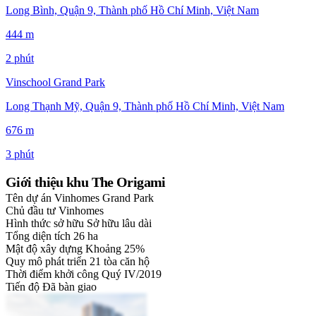
Long Bình, Quận 9, Thành phố Hồ Chí Minh, Việt Nam
444 m
2 phút
Vinschool Grand Park
Long Thạnh Mỹ, Quận 9, Thành phố Hồ Chí Minh, Việt Nam
676 m
3 phút
Giới thiệu khu The Origami
Tên dự án
Vinhomes Grand Park
Chủ đầu tư
Vinhomes
Hình thức sở hữu
Sở hữu lâu dài
Tổng diện tích
26 ha
Mật độ xây dựng
Khoảng 25%
Quy mô phát triển
21 tòa căn hộ
Thời điểm khởi công
Quý IV/2019
Tiến độ
Đã bàn giao