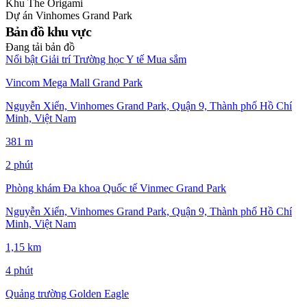
Khu
The Origami
Dự án
Vinhomes Grand Park
Bản đồ khu vực
Đang tải bản đồ
Nổi bật
Giải trí
Trường học
Y tế
Mua sắm
Vincom Mega Mall Grand Park
Nguyễn Xiển, Vinhomes Grand Park, Quận 9, Thành phố Hồ Chí
Minh, Việt Nam
381 m
2 phút
Phòng khám Đa khoa Quốc tế Vinmec Grand Park
Nguyễn Xiển, Vinhomes Grand Park, Quận 9, Thành phố Hồ Chí
Minh, Việt Nam
1,15 km
4 phút
Quảng trường Golden Eagle