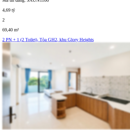
Mã tin đăng: SAUN1106
4,69 tỷ
2
69,40 m²
2 PN + 1 (2 Toilet), Tòa GH2, khu Glory Heights