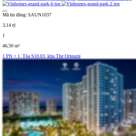
Mã tin đăng: SAUN1037
3,14 tỷ
1
46,50 m²
1 PN + 1, Tòa S10.03, khu The Origami