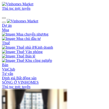
Thủ tục trực tuyến
Dự án
Mua
Mua chuyển nhượng
Mua chủ đầu tư
Thuê
Thuê nhà ở/Kinh doanh
Thuê Văn phòng
Thuê Bán lẻ
Thuê Khu công nghiệp
Bán
VinClub
Tư vấn
Định giá Bất động sản
SỐNG Ở VINHOMES
Thủ tục trực tuyến