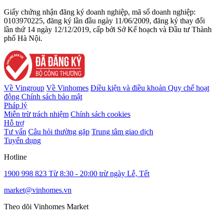
Giấy chứng nhận đăng ký doanh nghiệp, mã số doanh nghiệp:
0103970225, đăng ký lần đầu ngày 11/06/2009, đăng ký thay đổi
lần thứ 14 ngày 12/12/2019, cấp bởi Sở Kế hoạch và Đầu tư Thành
phố Hà Nội.
Về Vingroup
Về Vinhomes
Điều kiện và điều khoản
Quy chế hoạt
động
Chính sách bảo mật
Pháp lý
Miễn trừ trách nhiệm
Chính sách cookies
Hỗ trợ
Tư vấn
Câu hỏi thường gặp
Trung tâm giao dịch
Tuyển dụng
Hotline
1900 998 823
Từ 8:30 - 20:00 trừ ngày Lễ, Tết
market@vinhomes.vn
Theo dõi Vinhomes Market