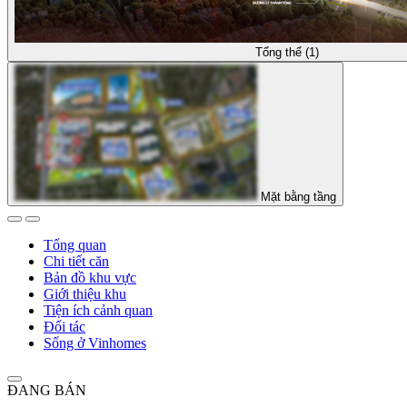
Tổng thể (1)
Mặt bằng tầng
Tổng quan
Chi tiết căn
Bản đồ khu vực
Giới thiệu khu
Tiện ích cảnh quan
Đối tác
Sống ở Vinhomes
ĐANG BÁN