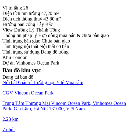
Vị trí tầng
26
Diện tích tim tường
47,20 m²
Diện tích thông thuỷ
43,80 m²
Hướng ban công
Tây Bắc
View
Đường Lý Thánh Tông
Thông tin pháp lý
Hợp đồng mua bán & chưa bàn giao
Tình trạng bàn giao
Chưa bàn giao
Tình trạng nội thất
Nội thất cơ bản
Tình trạng sử dụng
Đang để trống
Khu
London
Dự án
Vinhomes Ocean Park
Bản đồ khu vực
Đang tải bản đồ
Nổi bật
Giải trí
Trường học
Y tế
Mua sắm
CGV Vincom Ocean Park
Trung Tâm Thương Mại Vincom Ocean Park, Vinhomes Ocean
Park, Gia Lâm, Hà Nội 131000, Việt Nam
2,23 km
7 phút