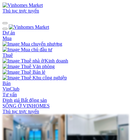
Thủ tục trực tuyến
Dự án
Mua
Mua chuyển nhượng
Mua chủ đầu tư
Thuê
Thuê nhà ở/Kinh doanh
Thuê Văn phòng
Thuê Bán lẻ
Thuê Khu công nghiệp
Bán
VinClub
Tư vấn
Định giá Bất động sản
SỐNG Ở VINHOMES
Thủ tục trực tuyến