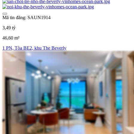
Mã tin đăng: SAUN1914
3,49 tỷ
46,60 m²
1 PN, Tòa BE2, khu The Beverly