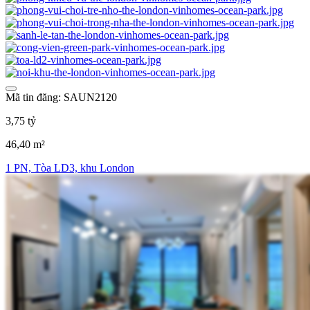
Mã tin đăng: SAUN2120
3,75 tỷ
46,40 m²
1 PN, Tòa LD3, khu London