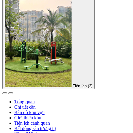
Tiện ích (2)
Tổng quan
Chi tiết căn
Bản đồ khu vực
Giới thiệu khu
Tiện ích cảnh quan
Bất động sản tương tự