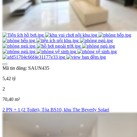
Mã tin đăng: SAUN435
5,42 tỷ
2
70,40 m²
2 PN + 1 (2 Toilet), Tòa BS10, khu The Beverly Solari