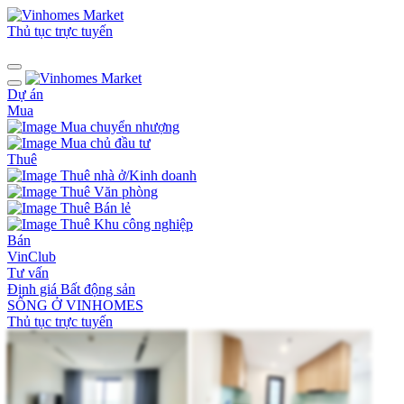
Thủ tục trực tuyến
Dự án
Mua
Mua chuyển nhượng
Mua chủ đầu tư
Thuê
Thuê nhà ở/Kinh doanh
Thuê Văn phòng
Thuê Bán lẻ
Thuê Khu công nghiệp
Bán
VinClub
Tư vấn
Định giá Bất động sản
SỐNG Ở VINHOMES
Thủ tục trực tuyến