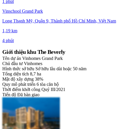
1 phút
Vinschool Grand Park
Long Thạnh Mỹ, Quận 9, Thành phố Hồ Chí Minh, Việt Nam
1,19 km
4 phút
Giới thiệu khu The Beverly
Tên dự án
Vinhomes Grand Park
Chủ đầu tư
Vinhomes
Hình thức sở hữu
Sở hữu lâu dài hoặc 50 năm
Tổng diện tích
8,7 ha
Mật độ xây dựng
38%
Quy mô phát triển
6 tòa căn hộ
Thời điểm khởi công
Quý III/2021
Tiến độ
Đã bàn giao