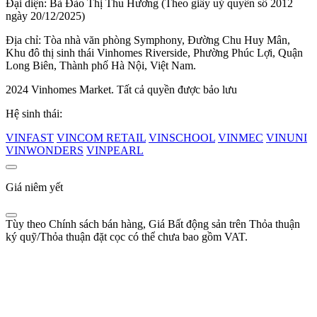
Đại diện: Bà Đào Thị Thu Hương (Theo giấy uỷ quyền số 2012
ngày 20/12/2025)
Địa chỉ: Tòa nhà văn phòng Symphony, Đường Chu Huy Mân,
Khu đô thị sinh thái Vinhomes Riverside, Phường Phúc Lợi, Quận
Long Biên, Thành phố Hà Nội, Việt Nam.
2024 Vinhomes Market. Tất cả quyền được bảo lưu
Hệ sinh thái:
VINFAST
VINCOM RETAIL
VINSCHOOL
VINMEC
VINUNI
VINWONDERS
VINPEARL
Giá niêm yết
Tùy theo Chính sách bán hàng, Giá Bất động sản trên Thỏa thuận
ký quỹ/Thỏa thuận đặt cọc có thể chưa bao gồm VAT.