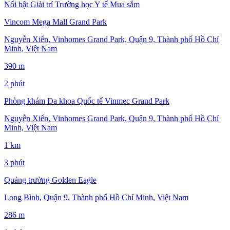
Nổi bật
Giải trí
Trường học
Y tế
Mua sắm
Vincom Mega Mall Grand Park
Nguyễn Xiển, Vinhomes Grand Park, Quận 9, Thành phố Hồ Chí
Minh, Việt Nam
390 m
2 phút
Phòng khám Đa khoa Quốc tế Vinmec Grand Park
Nguyễn Xiển, Vinhomes Grand Park, Quận 9, Thành phố Hồ Chí
Minh, Việt Nam
1 km
3 phút
Quảng trường Golden Eagle
Long Bình, Quận 9, Thành phố Hồ Chí Minh, Việt Nam
286 m