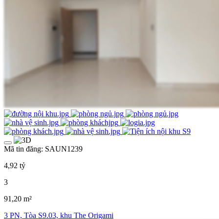
Mã tin đăng: SAUN1239
4,92 tỷ
3
91,20 m²
3 PN, Tòa S9.03, khu The Origami