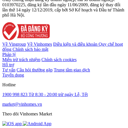
0103970225, đăng ký lần đầu ngày 11/06/2009, đăng ký thay đổi
lần thứ 14 ngày 12/12/2019, cấp bởi Sở Kế hoạch và Đầu tư Thành
phố Hà Nội.
Về Vingroup
Về Vinhomes
Điều kiện và điều khoản
Quy chế hoạt
động
Chính sách bảo mật
Pháp lý
Miễn trừ trách nhiệm
Chính sách cookies
Hỗ trợ
Tư vấn
Câu hỏi thường gặp
Trung tâm giao dịch
Tuyển dụng
Hotline
1900 998 823
Từ 8:30 - 20:00 trừ ngày Lễ, Tết
market@vinhomes.vn
Theo dõi Vinhomes Market