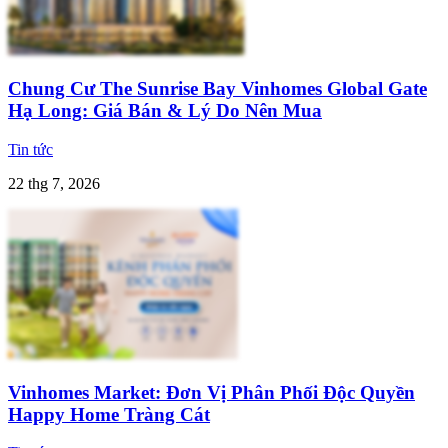
Chung Cư The Sunrise Bay Vinhomes Global Gate
Hạ Long: Giá Bán & Lý Do Nên Mua
Tin tức
22 thg 7, 2026
Vinhomes Market: Đơn Vị Phân Phối Độc Quyền
Happy Home Tràng Cát