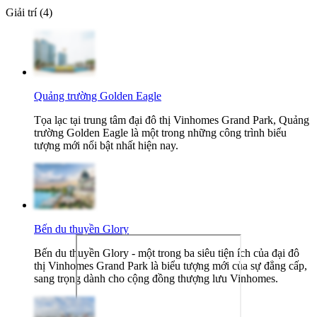
Giải trí (4)
Quảng trường Golden Eagle
Tọa lạc tại trung tâm đại đô thị Vinhomes Grand Park, Quảng
trường Golden Eagle là một trong những công trình biểu
tượng mới nổi bật nhất hiện nay.
Bến du thuyền Glory
Bến du thuyền Glory - một trong ba siêu tiện ích của đại đô
thị Vinhomes Grand Park là biểu tượng mới của sự đẳng cấp,
sang trọng dành cho cộng đồng thượng lưu Vinhomes.