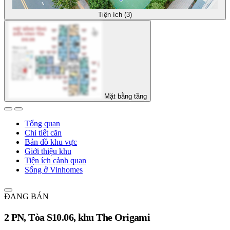
Tiện ích (3)
Mặt bằng tầng
Tổng quan
Chi tiết căn
Bản đồ khu vực
Giới thiệu khu
Tiện ích cảnh quan
Sống ở Vinhomes
ĐANG BÁN
2 PN, Tòa S10.06, khu The Origami