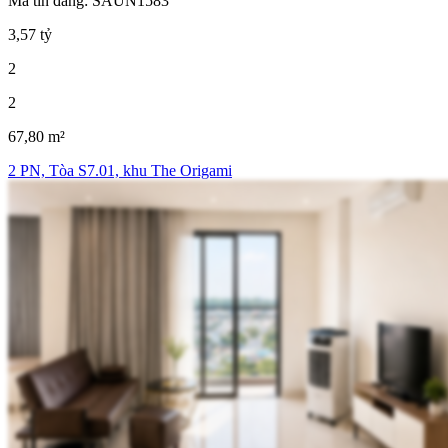
Mã tin đăng: SAUN1583
3,57 tỷ
2
2
67,80 m²
2 PN, Tòa S7.01, khu The Origami