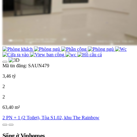
Mã tin đăng: SAUN479
3,46 tỷ
2
2
63,40 m²
2 PN + 1 (2 Toilet), Tòa S1.02, khu The Rainbow
Sống ở Vinhomes