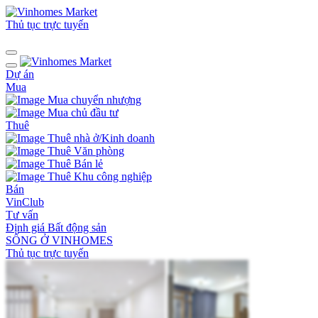
Thủ tục trực tuyến
Dự án
Mua
Mua chuyển nhượng
Mua chủ đầu tư
Thuê
Thuê nhà ở/Kinh doanh
Thuê Văn phòng
Thuê Bán lẻ
Thuê Khu công nghiệp
Bán
VinClub
Tư vấn
Định giá Bất động sản
SỐNG Ở VINHOMES
Thủ tục trực tuyến