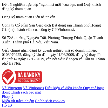
Để trải nghiệm trực tiếp "ngôi nhà mới "của bạn, mời Quý khách
đăng ký tham quan
Đăng ký tham quan
Liên hệ tư vấn
Công ty Cổ phần Sàn Giao dịch Bất động sản Thành phố Hoàng
Gia (một thành viên của công ty CP Vinhomes).
Số 72A, đường Nguyễn Trãi, Phường Thượng Đình, Quận Thanh
Xuân, Thành phố Hà Nội, Việt Nam.
Giấy chứng nhận đăng ký doanh nghiệp, mã số doanh nghiệp:
0103970225, đăng ký lần đầu ngày 11/06/2009, đăng ký thay đổi
lần thứ 14 ngày 12/12/2019, cấp bởi Sở Kế hoạch và Đầu tư Thành
phố Hà Nội.
Về Vingroup
Về Vinhomes
Điều kiện và điều khoản
Quy chế hoạt
động
Chính sách bảo mật
Pháp lý
Miễn trừ trách nhiệm
Chính sách cookies
Hỗ trợ