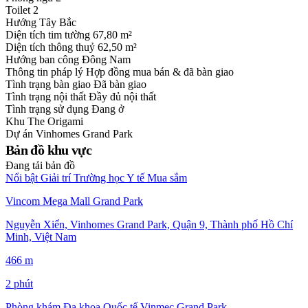
Toilet
2
Hướng
Tây Bắc
Diện tích tim tường
67,80 m²
Diện tích thông thuỷ
62,50 m²
Hướng ban công
Đông Nam
Thông tin pháp lý
Hợp đồng mua bán & đã bàn giao
Tình trạng bàn giao
Đã bàn giao
Tình trạng nội thất
Đầy đủ nội thất
Tình trạng sử dụng
Đang ở
Khu
The Origami
Dự án
Vinhomes Grand Park
Bản đồ khu vực
Đang tải bản đồ
Nổi bật
Giải trí
Trường học
Y tế
Mua sắm
Vincom Mega Mall Grand Park
Nguyễn Xiển, Vinhomes Grand Park, Quận 9, Thành phố Hồ Chí
Minh, Việt Nam
466 m
2 phút
Phòng khám Đa khoa Quốc tế Vinmec Grand Park