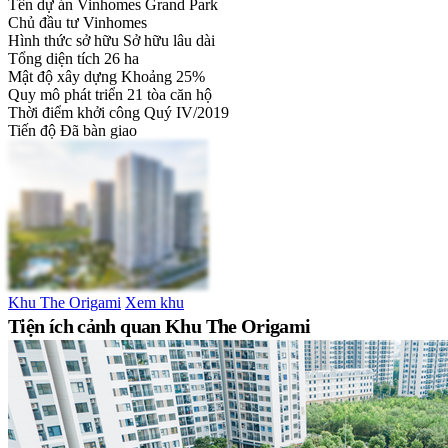
Tên dự án
Vinhomes Grand Park
Chủ đầu tư
Vinhomes
Hình thức sở hữu
Sở hữu lâu dài
Tổng diện tích
26 ha
Mật độ xây dựng
Khoảng 25%
Quy mô phát triển
21 tòa căn hộ
Thời điểm khởi công
Quý IV/2019
Tiến độ
Đã bàn giao
Khu The Origami
Xem khu
Tiện ích cảnh quan Khu The Origami