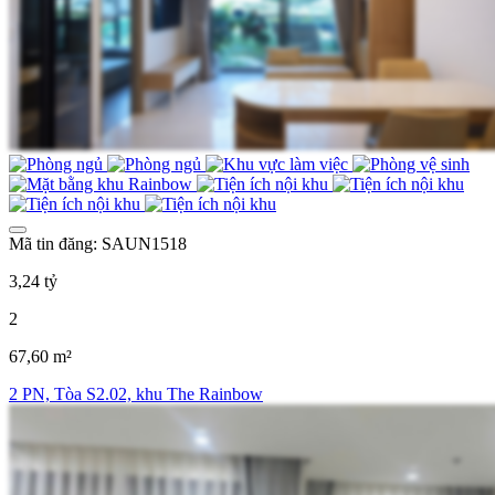
Mã tin đăng: SAUN1518
3,24 tỷ
2
67,60 m²
2 PN, Tòa S2.02, khu The Rainbow