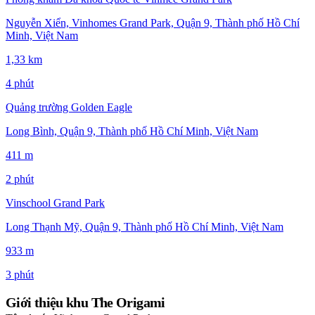
Nguyễn Xiển, Vinhomes Grand Park, Quận 9, Thành phố Hồ Chí
Minh, Việt Nam
1,33 km
4 phút
Quảng trường Golden Eagle
Long Bình, Quận 9, Thành phố Hồ Chí Minh, Việt Nam
411 m
2 phút
Vinschool Grand Park
Long Thạnh Mỹ, Quận 9, Thành phố Hồ Chí Minh, Việt Nam
933 m
3 phút
Giới thiệu khu The Origami