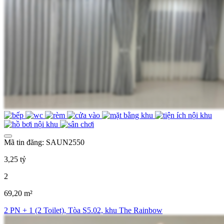
Mã tin đăng: SAUN2550
3,25 tỷ
2
69,20 m²
2 PN + 1 (2 Toilet), Tòa S5.02, khu The Rainbow