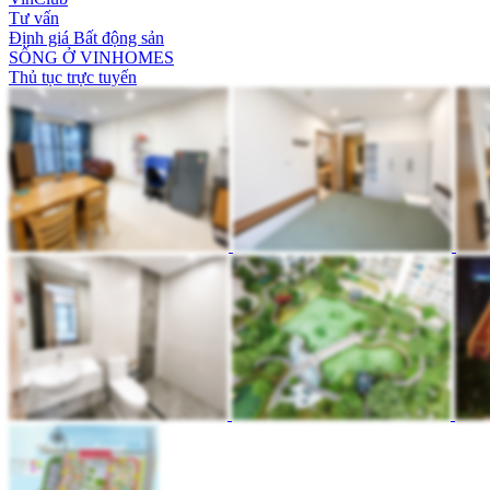
Tư vấn
Định giá Bất động sản
SỐNG Ở VINHOMES
Thủ tục trực tuyến