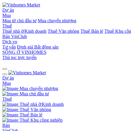
Dự án
Mua
Mua từ chủ đầu tư
Mua chuyển nhượng
Thuê
Thuê nhà ở/Kinh doanh
Thuê Văn phòng
Thuê Bán lẻ
Thuê Khu côn
Bán
VinClub
Dịch vụ
Tư vấn
Định giá Bất động sản
SỐNG Ở VINHOMES
Thủ tục trực tuyến
Dự án
Mua
Mua chuyển nhượng
Mua chủ đầu tư
Thuê
Thuê nhà ở/Kinh doanh
Thuê Văn phòng
Thuê Bán lẻ
Thuê Khu công nghiệp
Bán
VinClub