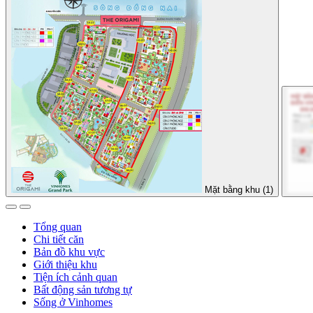
Mặt bằng khu (1)
Tổng quan
Chi tiết căn
Bản đồ khu vực
Giới thiệu khu
Tiện ích cảnh quan
Bất động sản tương tự
Sống ở Vinhomes