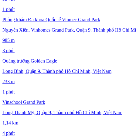
1 phút
Phòng khám Đa khoa Quốc tế Vinmec Grand Park
Nguyễn Xiển, Vinhomes Grand Park, Quận 9, Thành phố Hồ Chí Mi
985 m
3 phút
Quảng trường Golden Eagle
Long Bình, Quận 9, Thành phố Hồ Chí Minh, Việt Nam
233 m
1 phút
Vinschool Grand Park
Long Thạnh Mỹ, Quận 9, Thành phố Hồ Chí Minh, Việt Nam
1,14 km
4 phút