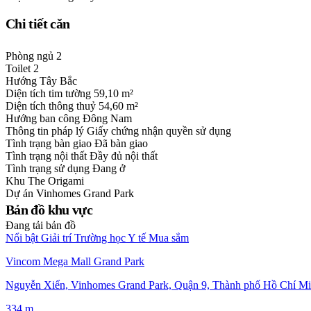
Chi tiết căn
Phòng ngủ
2
Toilet
2
Hướng
Tây Bắc
Diện tích tim tường
59,10 m²
Diện tích thông thuỷ
54,60 m²
Hướng ban công
Đông Nam
Thông tin pháp lý
Giấy chứng nhận quyền sử dụng
Tình trạng bàn giao
Đã bàn giao
Tình trạng nội thất
Đầy đủ nội thất
Tình trạng sử dụng
Đang ở
Khu
The Origami
Dự án
Vinhomes Grand Park
Bản đồ khu vực
Đang tải bản đồ
Nổi bật
Giải trí
Trường học
Y tế
Mua sắm
Vincom Mega Mall Grand Park
Nguyễn Xiển, Vinhomes Grand Park, Quận 9, Thành phố Hồ Chí Mi
334 m