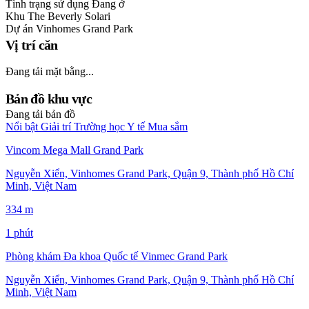
Tình trạng sử dụng
Đang ở
Khu
The Beverly Solari
Dự án
Vinhomes Grand Park
Vị trí căn
Đang tải mặt bằng...
Bản đồ khu vực
Đang tải bản đồ
Nổi bật
Giải trí
Trường học
Y tế
Mua sắm
Vincom Mega Mall Grand Park
Nguyễn Xiển, Vinhomes Grand Park, Quận 9, Thành phố Hồ Chí
Minh, Việt Nam
334 m
1 phút
Phòng khám Đa khoa Quốc tế Vinmec Grand Park
Nguyễn Xiển, Vinhomes Grand Park, Quận 9, Thành phố Hồ Chí
Minh, Việt Nam