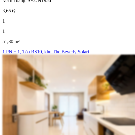
Mã tin đăng: SAUN1856
3,65 tỷ
1
1
51,30 m²
1 PN + 1, Tòa BS10, khu The Beverly Solari