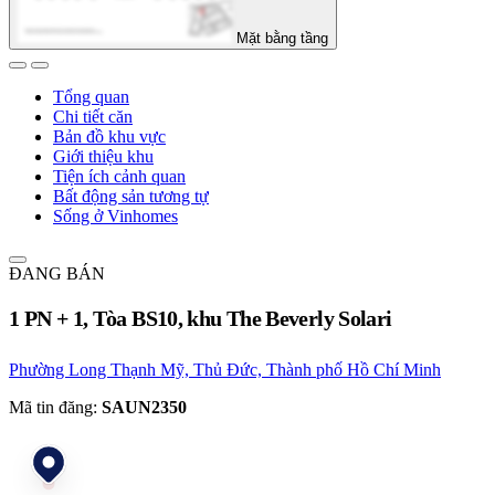
Mặt bằng tầng
Tổng quan
Chi tiết căn
Bản đồ khu vực
Giới thiệu khu
Tiện ích cảnh quan
Bất động sản tương tự
Sống ở Vinhomes
ĐANG BÁN
1 PN + 1, Tòa BS10, khu The Beverly Solari
Phường Long Thạnh Mỹ, Thủ Đức, Thành phố Hồ Chí Minh
Mã tin đăng:
SAUN2350