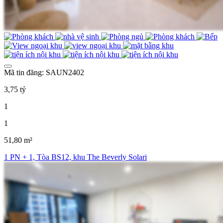
Mã tin đăng: SAUN2402
3,75 tỷ
1
1
51,80 m²
1 PN + 1, Tòa BS12, khu The Beverly Solari