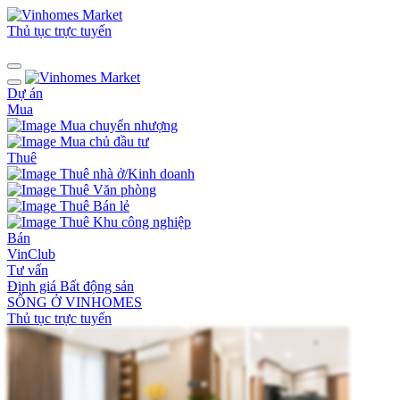
Thủ tục trực tuyến
Dự án
Mua
Mua chuyển nhượng
Mua chủ đầu tư
Thuê
Thuê nhà ở/Kinh doanh
Thuê Văn phòng
Thuê Bán lẻ
Thuê Khu công nghiệp
Bán
VinClub
Tư vấn
Định giá Bất động sản
SỐNG Ở VINHOMES
Thủ tục trực tuyến