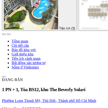
Tiện ích (3)
Tổng quan
Chi tiết căn
Bản đồ khu vực
Giới thiệu khu
Tiện ích cảnh quan
Bất động sản tương tự
Sống ở Vinhomes
ĐANG BÁN
1 PN + 1, Tòa BS12, khu The Beverly Solari
Phường Long Thạnh Mỹ, Thủ Đức, Thành phố Hồ Chí Minh