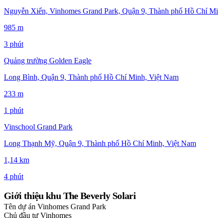
Nguyễn Xiển, Vinhomes Grand Park, Quận 9, Thành phố Hồ Chí Mi
985 m
3 phút
Quảng trường Golden Eagle
Long Bình, Quận 9, Thành phố Hồ Chí Minh, Việt Nam
233 m
1 phút
Vinschool Grand Park
Long Thạnh Mỹ, Quận 9, Thành phố Hồ Chí Minh, Việt Nam
1,14 km
4 phút
Giới thiệu khu The Beverly Solari
Tên dự án
Vinhomes Grand Park
Chủ đầu tư
Vinhomes