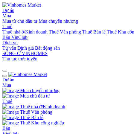
Dự án
Mua
Mua từ chủ đầu tư
Mua chuyển nhượng
Thuê
Thuê nhà ở/Kinh doanh
Thuê Văn phòng
Thuê Bán lẻ
Thuê Khu côn
Bán
VinClub
Dịch vụ
Tư vấn
Định giá Bất động sản
SỐNG Ở VINHOMES
Thủ tục trực tuyến
Dự án
Mua
Mua chuyển nhượng
Mua chủ đầu tư
Thuê
Thuê nhà ở/Kinh doanh
Thuê Văn phòng
Thuê Bán lẻ
Thuê Khu công nghiệp
Bán
VinClub