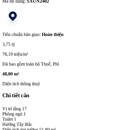
Mã tin đăng:
SAUN2402
Tiêu chuẩn bàn giao:
Hoàn thiện
3,75 tỷ
78,19 triệu/m²
Đã bao gồm toàn bộ Thuế, Phí
48,00 m²
Diện tích thông thuỷ
Chi tiết căn
Vị trí tầng
17
Phòng ngủ
1
Toilet
1
Hướng
Tây Bắc
Diện tích tim tường
51,80 m²