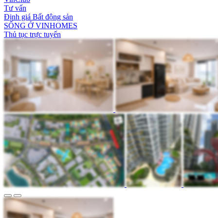
Tư vấn
Định giá Bất động sản
SỐNG Ở VINHOMES
Thủ tục trực tuyến