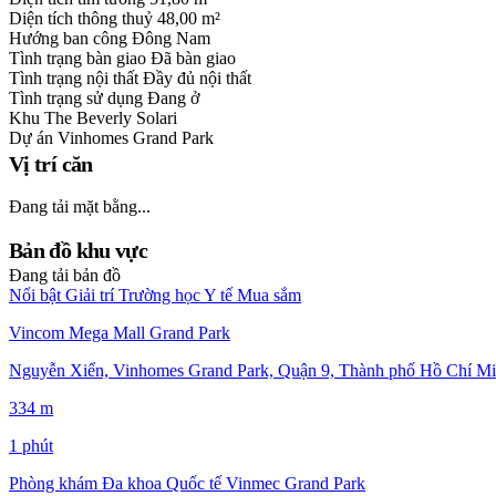
Diện tích thông thuỷ
48,00 m²
Hướng ban công
Đông Nam
Tình trạng bàn giao
Đã bàn giao
Tình trạng nội thất
Đầy đủ nội thất
Tình trạng sử dụng
Đang ở
Khu
The Beverly Solari
Dự án
Vinhomes Grand Park
Vị trí căn
Đang tải mặt bằng...
Bản đồ khu vực
Đang tải bản đồ
Nổi bật
Giải trí
Trường học
Y tế
Mua sắm
Vincom Mega Mall Grand Park
Nguyễn Xiển, Vinhomes Grand Park, Quận 9, Thành phố Hồ Chí Mi
334 m
1 phút
Phòng khám Đa khoa Quốc tế Vinmec Grand Park