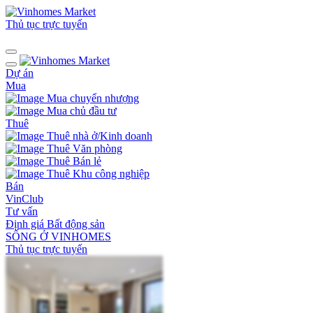
Thủ tục trực tuyến
Dự án
Mua
Mua chuyển nhượng
Mua chủ đầu tư
Thuê
Thuê nhà ở/Kinh doanh
Thuê Văn phòng
Thuê Bán lẻ
Thuê Khu công nghiệp
Bán
VinClub
Tư vấn
Định giá Bất động sản
SỐNG Ở VINHOMES
Thủ tục trực tuyến