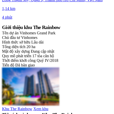
1,14 km
4 phút
Giới thiệu khu The Rainbow
Tên dự án
Vinhomes Grand Park
Chủ đầu tư
Vinhomes
Hình thức sở hữu
Lâu dài
Tổng diện tích
20 ha
Mật độ xây dựng
Đang cập nhật
Quy mô phát triển
17 tòa căn hộ
Thời điểm khởi công
Quý IV/2018
Tiến độ
Đã bàn giao
Khu The Rainbow
Xem khu