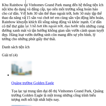
Khu Rainbow tại Vinhomes Grand Park mang đến hệ thống tiện ích
nội khu đa dạng và đẳng cấp, tạo nên môi trường sống hoàn hảo
cho cư dân. Với hơn 30 sân thể thao ngoài trời, hơn 50 máy tập thể
thao đa năng và 15 sân vui chơi trẻ em cùng sân vận động liên hoàn,
Rainbow khuyến khích lối sống năng động và khỏe mạnh. Cư dân
có thể thư giãn tại 3 hồ bơi lớn ngoài trời, dạo bước trên những cung
đường xanh mát và tận hưởng không gian sân vườn cảnh quan tuyệt
đẹp. Hàng loạt vườn dưỡng sinh còn mang đến sự yên bình, lý
tưởng cho những phút giây thư thái.
Danh sách tiện ích
Giải trí (4)
Quảng trường Golden Eagle
Tọa lạc tại trung tâm đại đô thị Vinhomes Grand Park, Quảng
trường Golden Eagle là một trong những công trình biểu
tượng mới nổi bật nhất hiện nay.