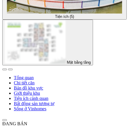
Tiện ích (5)
Mặt bằng tầng
Tổng quan
Chi tiết căn
Bản đồ khu vực
Giới thiệu khu
Tiện ích cảnh quan
Bất động sản tương tự
Sống ở Vinhomes
ĐANG BÁN