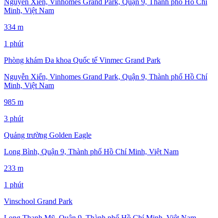
Nguyễn Xiển, Vinhomes Grand Park, Quận 9, Thành phố Hồ Chí
Minh, Việt Nam
334 m
1 phút
Phòng khám Đa khoa Quốc tế Vinmec Grand Park
Nguyễn Xiển, Vinhomes Grand Park, Quận 9, Thành phố Hồ Chí
Minh, Việt Nam
985 m
3 phút
Quảng trường Golden Eagle
Long Bình, Quận 9, Thành phố Hồ Chí Minh, Việt Nam
233 m
1 phút
Vinschool Grand Park
Long Thạnh Mỹ, Quận 9, Thành phố Hồ Chí Minh, Việt Nam