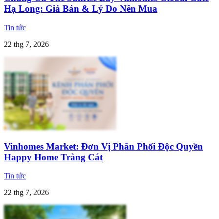
Hạ Long: Giá Bán & Lý Do Nên Mua
Tin tức
22 thg 7, 2026
Vinhomes Market: Đơn Vị Phân Phối Độc Quyền
Happy Home Tràng Cát
Tin tức
22 thg 7, 2026