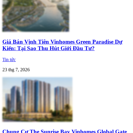
Giá Bán Vịnh Tiên Vinhomes Green Paradise Dự
Kiến: Tại Sao Thu Hút Giới Đầu Tư?
Tin tức
23 thg 7, 2026
Chung Cư The Sunrise Bay Vinhomes Global Gate