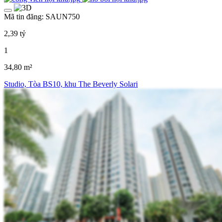
Mã tin đăng: SAUN750
2,39 tỷ
1
34,80 m²
Studio, Tòa BS10, khu The Beverly Solari