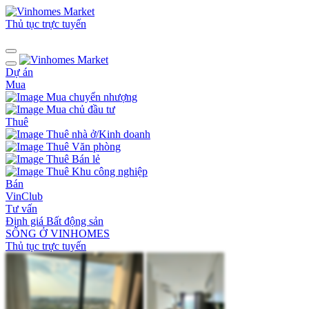
Thủ tục trực tuyến
Dự án
Mua
Mua chuyển nhượng
Mua chủ đầu tư
Thuê
Thuê nhà ở/Kinh doanh
Thuê Văn phòng
Thuê Bán lẻ
Thuê Khu công nghiệp
Bán
VinClub
Tư vấn
Định giá Bất động sản
SỐNG Ở VINHOMES
Thủ tục trực tuyến