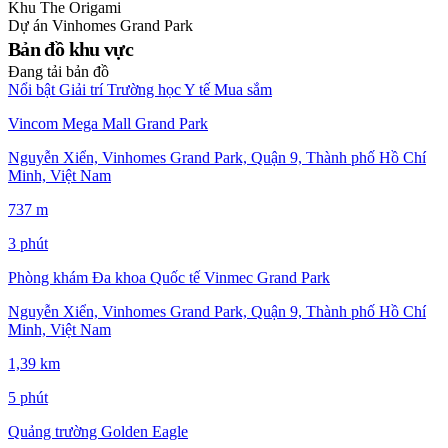
Khu
The Origami
Dự án
Vinhomes Grand Park
Bản đồ khu vực
Đang tải bản đồ
Nổi bật
Giải trí
Trường học
Y tế
Mua sắm
Vincom Mega Mall Grand Park
Nguyễn Xiển, Vinhomes Grand Park, Quận 9, Thành phố Hồ Chí
Minh, Việt Nam
737 m
3 phút
Phòng khám Đa khoa Quốc tế Vinmec Grand Park
Nguyễn Xiển, Vinhomes Grand Park, Quận 9, Thành phố Hồ Chí
Minh, Việt Nam
1,39 km
5 phút
Quảng trường Golden Eagle