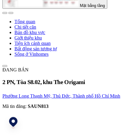
Mặt bằng tầng
Tổng quan
Chi tiết căn
Bản đồ khu vực
Giới thiệu khu
Tiện ích cảnh quan
Bất động sản tương tự
Sống ở Vinhomes
ĐANG BÁN
2 PN, Tòa S8.02, khu The Origami
Phường Long Thạnh Mỹ, Thủ Đức, Thành phố Hồ Chí Minh
Mã tin đăng:
SAUN813