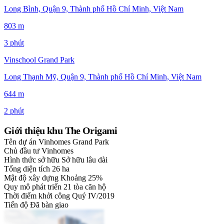
Long Bình, Quận 9, Thành phố Hồ Chí Minh, Việt Nam
803 m
3 phút
Vinschool Grand Park
Long Thạnh Mỹ, Quận 9, Thành phố Hồ Chí Minh, Việt Nam
644 m
2 phút
Giới thiệu khu The Origami
Tên dự án
Vinhomes Grand Park
Chủ đầu tư
Vinhomes
Hình thức sở hữu
Sở hữu lâu dài
Tổng diện tích
26 ha
Mật độ xây dựng
Khoảng 25%
Quy mô phát triển
21 tòa căn hộ
Thời điểm khởi công
Quý IV/2019
Tiến độ
Đã bàn giao