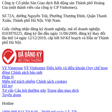
Công ty Cổ phần Sàn Giao dịch Bất động sản Thành phố Hoàng
Gia (một thành viên của công ty CP Vinhomes).
Số 72A, đường Nguyễn Trãi, Phường Thượng Đình, Quận Thanh
Xuân, Thành phố Hà Nội, Việt Nam.
Giấy chứng nhận đăng ký doanh nghiệp, mã số doanh nghiệp:
0103970225, đăng ký lần đầu ngày 11/06/2009, đăng ký thay đổi
lần thứ 14 ngày 12/12/2019, cấp bởi Sở Kế hoạch và Đầu tư Thành
phố Hà Nội.
Về Vingroup
Về Vinhomes
Điều kiện và điều khoản
Quy chế hoạt
động
Chính sách bảo mật
Pháp lý
Miễn trừ trách nhiệm
Chính sách cookies
Hỗ trợ
Tư vấn
Câu hỏi thường gặp
Trung tâm giao dịch
Tuyển dụng
Hotline
1900 998 823
Từ 8:30 - 20:00 trừ ngày Lễ, Tết