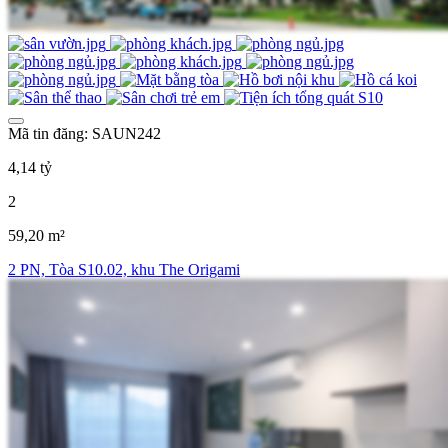
Mã tin đăng: SAUN242
4,14 tỷ
2
59,20 m²
2 PN, Tòa S10.02, khu The Origami