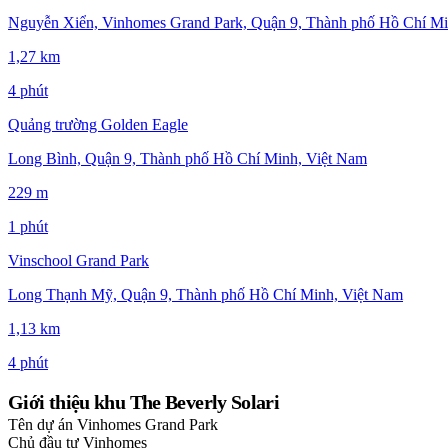
Nguyễn Xiển, Vinhomes Grand Park, Quận 9, Thành phố Hồ Chí Mi
1,27 km
4 phút
Quảng trường Golden Eagle
Long Bình, Quận 9, Thành phố Hồ Chí Minh, Việt Nam
229 m
1 phút
Vinschool Grand Park
Long Thạnh Mỹ, Quận 9, Thành phố Hồ Chí Minh, Việt Nam
1,13 km
4 phút
Giới thiệu khu The Beverly Solari
Tên dự án
Vinhomes Grand Park
Chủ đầu tư
Vinhomes