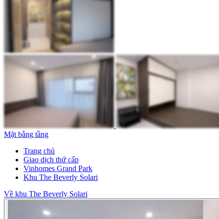
Mặt bằng tầng
Trang chủ
Giao dịch thứ cấp
Vinhomes Grand Park
Khu The Beverly Solari
Về khu The Beverly Solari