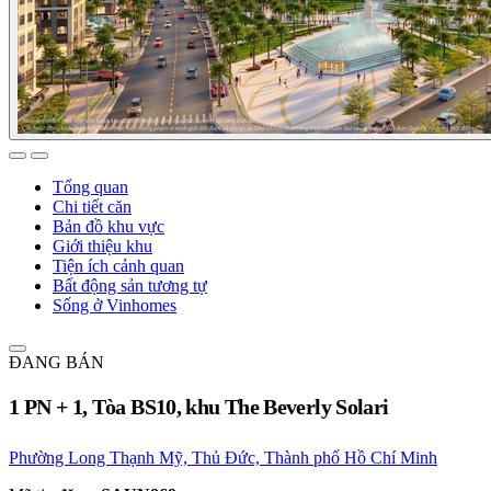
Tổng quan
Chi tiết căn
Bản đồ khu vực
Giới thiệu khu
Tiện ích cảnh quan
Bất động sản tương tự
Sống ở Vinhomes
ĐANG BÁN
1 PN + 1, Tòa BS10, khu The Beverly Solari
Phường Long Thạnh Mỹ, Thủ Đức, Thành phố Hồ Chí Minh