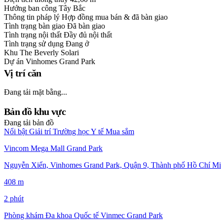
Hướng ban công
Tây Bắc
Thông tin pháp lý
Hợp đồng mua bán & đã bàn giao
Tình trạng bàn giao
Đã bàn giao
Tình trạng nội thất
Đầy đủ nội thất
Tình trạng sử dụng
Đang ở
Khu
The Beverly Solari
Dự án
Vinhomes Grand Park
Vị trí căn
Đang tải mặt bằng...
Bản đồ khu vực
Đang tải bản đồ
Nổi bật
Giải trí
Trường học
Y tế
Mua sắm
Vincom Mega Mall Grand Park
Nguyễn Xiển, Vinhomes Grand Park, Quận 9, Thành phố Hồ Chí Mi
408 m
2 phút
Phòng khám Đa khoa Quốc tế Vinmec Grand Park