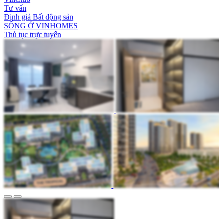
Tư vấn
Định giá Bất động sản
SỐNG Ở VINHOMES
Thủ tục trực tuyến