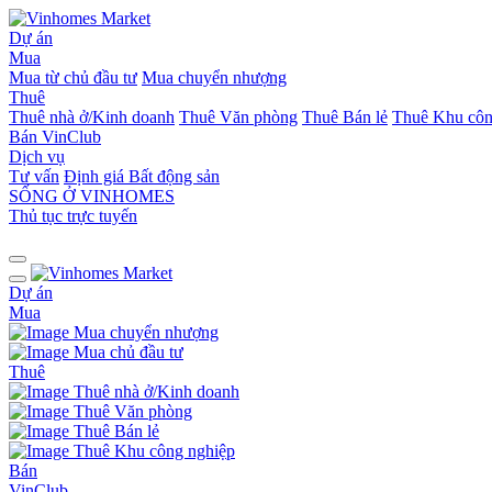
Dự án
Mua
Mua từ chủ đầu tư
Mua chuyển nhượng
Thuê
Thuê nhà ở/Kinh doanh
Thuê Văn phòng
Thuê Bán lẻ
Thuê Khu côn
Bán
VinClub
Dịch vụ
Tư vấn
Định giá Bất động sản
SỐNG Ở VINHOMES
Thủ tục trực tuyến
Dự án
Mua
Mua chuyển nhượng
Mua chủ đầu tư
Thuê
Thuê nhà ở/Kinh doanh
Thuê Văn phòng
Thuê Bán lẻ
Thuê Khu công nghiệp
Bán
VinClub