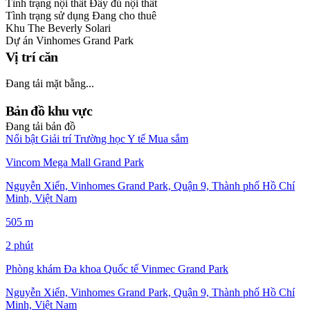
Tình trạng nội thất
Đầy đủ nội thất
Tình trạng sử dụng
Đang cho thuê
Khu
The Beverly Solari
Dự án
Vinhomes Grand Park
Vị trí căn
Đang tải mặt bằng...
Bản đồ khu vực
Đang tải bản đồ
Nổi bật
Giải trí
Trường học
Y tế
Mua sắm
Vincom Mega Mall Grand Park
Nguyễn Xiển, Vinhomes Grand Park, Quận 9, Thành phố Hồ Chí
Minh, Việt Nam
505 m
2 phút
Phòng khám Đa khoa Quốc tế Vinmec Grand Park
Nguyễn Xiển, Vinhomes Grand Park, Quận 9, Thành phố Hồ Chí
Minh, Việt Nam