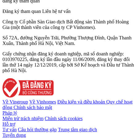
đăng ký tham quan
Đăng ký tham quan
Liên hệ tư vấn
Công ty Cổ phần Sàn Giao dịch Bất động sản Thành phố Hoàng
Gia (một thành viên của công ty CP Vinhomes).
Số 72A, đường Nguyễn Trãi, Phường Thượng Đình, Quận Thanh
Xuân, Thành phố Hà Nội, Việt Nam.
Giấy chứng nhận đăng ký doanh nghiệp, mã số doanh nghiệp:
0103970225, đăng ký lần đầu ngày 11/06/2009, đăng ký thay đổi
lần thứ 14 ngày 12/12/2019, cấp bởi Sở Kế hoạch và Đầu tư Thành
phố Hà Nội.
Về Vingroup
Về Vinhomes
Điều kiện và điều khoản
Quy chế hoạt
động
Chính sách bảo mật
Pháp lý
Miễn trừ trách nhiệm
Chính sách cookies
Hỗ trợ
Tư vấn
Câu hỏi thường gặp
Trung tâm giao dịch
Tuyển dụng