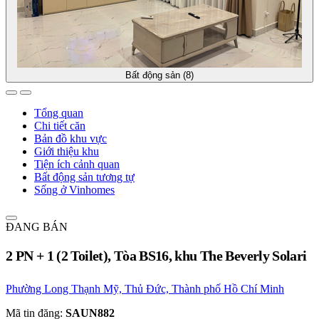
Bất động sản (8)
Tổng quan
Chi tiết căn
Bản đồ khu vực
Giới thiệu khu
Tiện ích cảnh quan
Bất động sản tương tự
Sống ở Vinhomes
ĐANG BÁN
2 PN + 1 (2 Toilet), Tòa BS16, khu The Beverly Solari
Phường Long Thạnh Mỹ, Thủ Đức, Thành phố Hồ Chí Minh
Mã tin đăng:
SAUN882