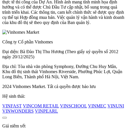
thực tế thi công của Dự Án. Hình ảnh mang tính minh họa định
hướng và có thể được Chủ Đầu Tư cập nhật, bổ sung trong quá
trình triển khai. Các thông tin, cam kết chính thức sẽ được quy định
cụ thể tại Hợp đồng mua bán. Việc quản lý vận hành và kinh doanh
của khu đô thị sẽ theo quy định của Ban quản lý.
Công ty Cổ phần Vinhomes
Đại diện: Bà Đào Thị Thu Hương (Theo giấy uỷ quyền số 2012
ngày 20/12/2025)
Địa chỉ: Tòa nhà văn phòng Symphony, Đường Chu Huy Mân,
Khu đô thị sinh thái Vinhomes Riverside, Phường Phúc Lợi, Quận
Long Biên, Thành phố Hà Nội, Việt Nam.
2024 Vinhomes Market. Tất cả quyền được bảo lưu
Hệ sinh thái:
VINFAST
VINCOM RETAIL
VINSCHOOL
VINMEC
VINUNI
VINWONDERS
VINPEARL
Giá niêm yết