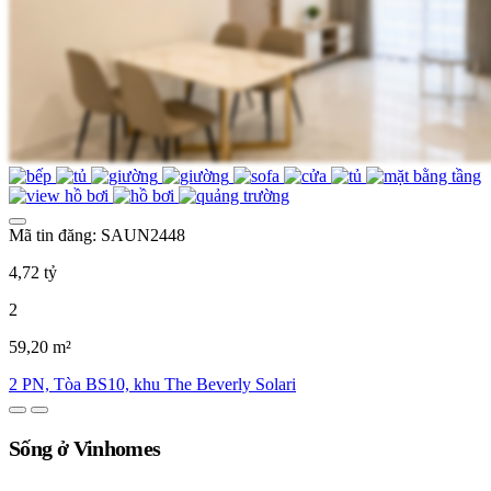
Mã tin đăng: SAUN2448
4,72 tỷ
2
59,20 m²
2 PN, Tòa BS10, khu The Beverly Solari
Sống ở Vinhomes