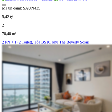
Mã tin đăng: SAUN435
5,42 tỷ
2
70,40 m²
2 PN + 1 (2 Toilet), Tòa BS10, khu The Beverly Solari