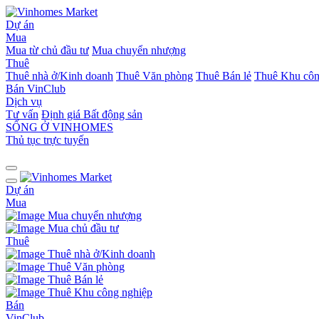
Dự án
Mua
Mua từ chủ đầu tư
Mua chuyển nhượng
Thuê
Thuê nhà ở/Kinh doanh
Thuê Văn phòng
Thuê Bán lẻ
Thuê Khu côn
Bán
VinClub
Dịch vụ
Tư vấn
Định giá Bất động sản
SỐNG Ở VINHOMES
Thủ tục trực tuyến
Dự án
Mua
Mua chuyển nhượng
Mua chủ đầu tư
Thuê
Thuê nhà ở/Kinh doanh
Thuê Văn phòng
Thuê Bán lẻ
Thuê Khu công nghiệp
Bán
VinClub