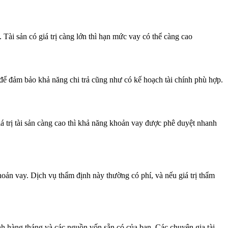
 Tài sản có giá trị càng lớn thì hạn mức vay có thể càng cao
t để đảm bảo khả năng chi trả cũng như có kế hoạch tài chính phù hợp.
iá trị tài sản càng cao thì khả năng khoản vay được phê duyệt nhanh
oản vay. Dịch vụ thẩm định này thường có phí, và nếu giá trị thẩm
nh hàng tháng và các nguồn vốn sẵn có của bạn. Các chuyên gia tài