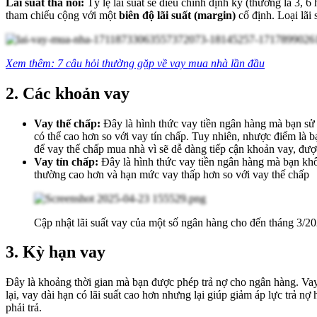
Lãi suất thả nổi:
Tỷ lệ lãi suất sẽ điều chỉnh định kỳ (thường là 3, 6
tham chiếu cộng với một
biên độ lãi suất (margin)
cố định. Loại lãi 
Xem thêm:
7 câu hỏi thường gặp về vay mua nhà lần đầu
2. Các khoản vay
Vay thế chấp:
Đây là hình thức vay tiền ngân hàng mà bạn sử 
có thể cao hơn so với vay tín chấp. Tuy nhiên, nhược điểm là b
để vay thế chấp mua nhà vì sẽ dễ dàng tiếp cận khoản vay, được
Vay tín chấp:
Đây là hình thức vay tiền ngân hàng mà bạn khô
thường cao hơn và hạn mức vay thấp hơn so với vay thế chấp
Cập nhật lãi suất vay của một số ngân hàng cho đến tháng 3
3. Kỳ hạn vay
Đây là khoảng thời gian mà bạn được phép trả nợ cho ngân hàng. Vay 
lại, vay dài hạn có lãi suất cao hơn nhưng lại giúp giảm áp lực trả n
phải trả.