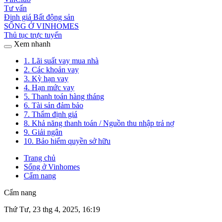
Tư vấn
Định giá Bất động sản
SỐNG Ở VINHOMES
Thủ tục trực tuyến
Xem nhanh
1. Lãi suất vay mua nhà
2. Các khoản vay
3. Kỳ hạn vay
4. Hạn mức vay
5. Thanh toán hàng tháng
6. Tài sản đảm bảo
7. Thẩm định giá
8. Khả năng thanh toán / Nguồn thu nhập trả nợ
9. Giải ngân
10. Bảo hiểm quyền sở hữu
Trang chủ
Sống ở Vinhomes
Cẩm nang
Cẩm nang
Thứ Tư, 23 thg 4, 2025, 16:19