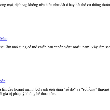
ương mại, dịch vụ; không nên hiểu như đất ở hay đất thổ cư thông thườ
 Mua
 sai lầm nhỏ cũng có thể khiến bạn “chôn vốn” nhiều năm. Vậy làm sao
oàn
lần đầu hoang mang, bởi ranh giới giữa “sổ đỏ” và “sổ hồng” thường 
i giá trị pháp lý không hề thua kém.