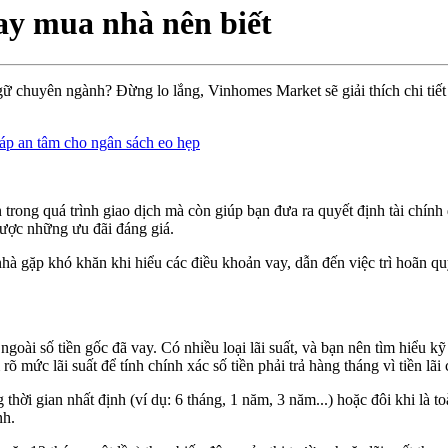
vay mua nhà nên biết
ữ chuyên ngành? Đừng lo lắng, Vinhomes Market sẽ giải thích chi tiết 
háp an tâm cho ngân sách eo hẹp
n trong quá trình giao dịch mà còn giúp bạn đưa ra quyết định tài chí
được những ưu đãi đáng giá.
gặp khó khăn khi hiểu các điều khoản vay, dẫn đến việc trì hoãn quy
oài số tiền gốc đã vay. Có nhiều loại lãi suất, và bạn nên tìm hiểu kỹ l
õ mức lãi suất để tính chính xác số tiền phải trả hàng tháng vì tiền lãi 
 thời gian nhất định (ví dụ: 6 tháng, 1 năm, 3 năm...) hoặc đôi khi là 
nh.