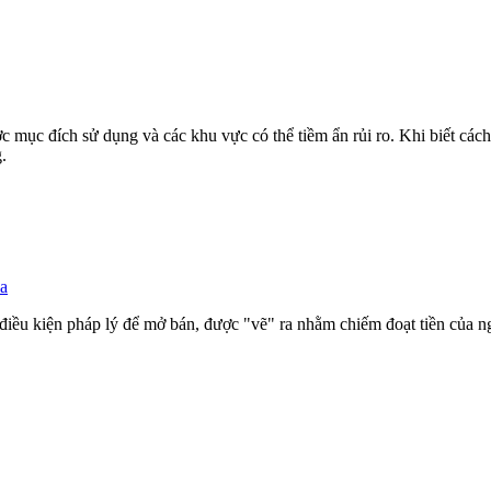
mục đích sử dụng và các khu vực có thể tiềm ẩn rủi ro. Khi biết cách đ
.
a
iều kiện pháp lý để mở bán, được "vẽ" ra nhằm chiếm đoạt tiền của ng