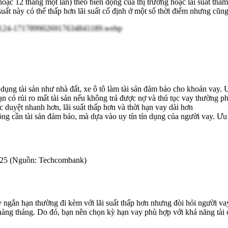
 hoặc 12 tháng một lần) theo biến động của thị trường hoặc lãi suất tha
suất này có thể thấp hơn lãi suất cố định ở một số thời điểm nhưng cũng 
dụng tài sản như nhà đất, xe ô tô làm tài sản đảm bảo cho khoản vay. 
ạn có rủi ro mất tài sản nếu không trả được nợ và thủ tục vay thường 
 duyệt nhanh hơn, lãi suất thấp hơn và thời hạn vay dài hơn
ng cần tài sản đảm bảo, mà dựa vào uy tín tín dụng của người vay. Ưu 
/2025 (Nguồn: Techcombank)
ngắn hạn thường đi kèm với lãi suất thấp hơn nhưng đòi hỏi người vay 
ợ hàng tháng. Do đó, bạn nên chọn kỳ hạn vay phù hợp với khả năng tài c