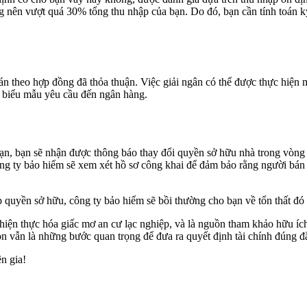
ông nên vượt quá 30% tổng thu nhập của bạn. Do đó, bạn cần tính toán
n theo hợp đồng đã thỏa thuận. Việc giải ngân có thể được thực hiện m
i biểu mẫu yêu cầu đến ngân hàng.
bạn, bạn sẽ nhận được thông báo thay đổi quyền sở hữu nhà trong vòn
ng ty bảo hiểm sẽ xem xét hồ sơ công khai để đảm bảo rằng người bán
uyền sở hữu, công ty bảo hiểm sẽ bồi thường cho bạn về tổn thất đó và 
 hiện thực hóa giấc mơ an cư lạc nghiệp, và là nguồn tham khảo hữu íc
n vẫn là những bước quan trọng để đưa ra quyết định tài chính đúng đ
n gia!