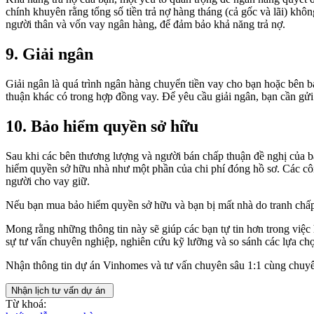
chính khuyên rằng tổng số tiền trả nợ hàng tháng (cả gốc và lãi) kh
người thân và vốn vay ngân hàng, để đảm bảo khả năng trả nợ.
9.
Giải ngân
Giải ngân là quá trình ngân hàng chuyển tiền vay cho bạn hoặc bên bá
thuận khác có trong hợp đồng vay. Để yêu cầu giải ngân, bạn cần gử
10.
Bảo hiểm quyền sở hữu
Sau khi các bên thương lượng và người bán chấp thuận đề nghị của 
hiểm quyền sở hữu nhà như một phần của chi phí đóng hồ sơ. Các cô
người cho vay giữ.
Nếu bạn mua bảo hiểm quyền sở hữu và bạn bị mất nhà do tranh chấp q
Mong rằng những thông tin này sẽ giúp các bạn tự tin hơn trong việc
sự tư vấn chuyên nghiệp, nghiên cứu kỹ lưỡng và so sánh các lựa chọ
Nhận thông tin dự án Vinhomes và tư vấn chuyên sâu 1:1 cùng chuyê
Nhận lịch tư vấn dự án
Từ khoá: