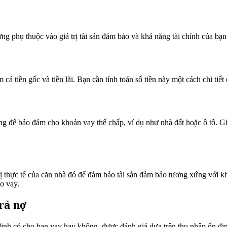
g phụ thuộc vào giá trị tài sản đảm bảo và khả năng tài chính của bạn.
ả tiền gốc và tiền lãi. Bạn cần tính toán số tiền này một cách chi tiế
dùng để bảo đảm cho khoản vay thế chấp, ví dụ như nhà đất hoặc ô tô. G
ị thực tế của căn nhà đó để đảm bảo tài sản đảm bảo tương xứng với kh
o vay.
rả nợ
định có cho bạn vay hay không, được đánh giá dựa trên thu nhập ổn đị