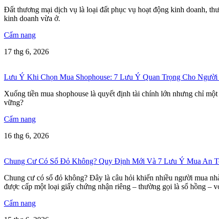
Đất thương mại dịch vụ là loại đất phục vụ hoạt động kinh doanh, th
kinh doanh vừa ở.
Cẩm nang
17 thg 6, 2026
Lưu Ý Khi Chọn Mua Shophouse: 7 Lưu Ý Quan Trọng Cho Người
Xuống tiền mua shophouse là quyết định tài chính lớn nhưng chỉ một
vững?
Cẩm nang
16 thg 6, 2026
Chung Cư Có Sổ Đỏ Không? Quy Định Mới Và 7 Lưu Ý Mua An T
Chung cư có sổ đỏ không? Đây là câu hỏi khiến nhiều người mua nhà 
được cấp một loại giấy chứng nhận riêng – thường gọi là sổ hồng – vớ
Cẩm nang