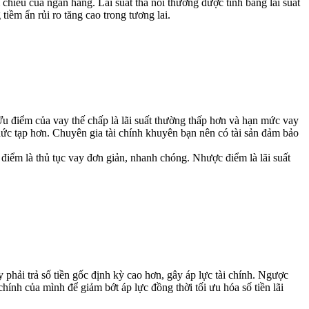
m chiếu của ngân hàng. Lãi suất thả nổi thường được tính bằng lãi suất
tiềm ẩn rủi ro tăng cao trong tương lai.
Ưu điểm của vay thế chấp là lãi suất thường thấp hơn và hạn mức vay
phức tạp hơn. Chuyên gia tài chính khuyên bạn nên có tài sản đảm bảo
điểm là thủ tục vay đơn giản, nhanh chóng. Nhược điểm là lãi suất
phải trả số tiền gốc định kỳ cao hơn, gây áp lực tài chính. Ngược
hính của mình để giảm bớt áp lực đồng thời tối ưu hóa số tiền lãi