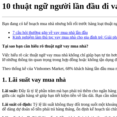
10 thuật ngữ người lần đầu đi 
Bạn đang có kế hoạch mua nhà nhưng bối rối trước hàng loạt thuật ng
7 câu hỏi thường gặp về vay mua nhà lần đầu
Kinh nghiệm làm thủ tục vay mua nhà cho gia đình trẻ: Giải p
Tại sao bạn cần hiểu rõ thuật ngữ vay mua nhà?
Việc hiểu rõ các thuật ngữ vay mua nhà không chỉ giúp bạn tự tin hơ
lỡ những thông tin quan trọng trong hợp đồng hoặc không tận dụng 
Theo thống kê của Vinhomes Market, 68% khách hàng lần đầu mua nhà 
1. Lãi suất vay mua nhà
Lãi suất:
Đây là tỷ lệ phần trăm mà bạn phải trả thêm cho ngân hàng ng
giữa các ngân hàng sẽ giúp bạn tiết kiệm tiền về lâu dài. Bạn cần nắm r
Lãi suất cố định:
Tỷ lệ lãi suất không thay đổi trong suốt một khoảng
dễ dàng dự đoán số tiền phải trả hàng tháng, ổn định kế hoạch tài chí