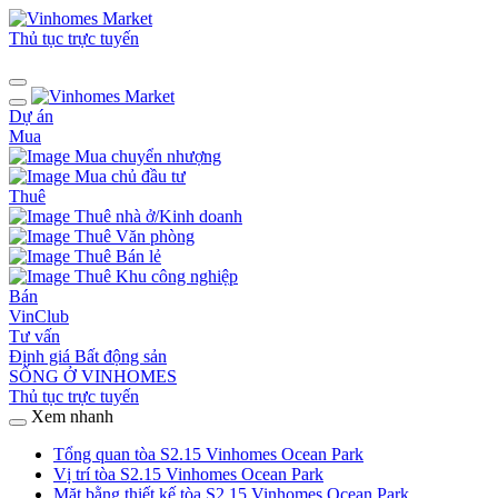
Thủ tục trực tuyến
Dự án
Mua
Mua chuyển nhượng
Mua chủ đầu tư
Thuê
Thuê nhà ở/Kinh doanh
Thuê Văn phòng
Thuê Bán lẻ
Thuê Khu công nghiệp
Bán
VinClub
Tư vấn
Định giá Bất động sản
SỐNG Ở VINHOMES
Thủ tục trực tuyến
Xem nhanh
Tổng quan tòa S2.15 Vinhomes Ocean Park
Vị trí tòa S2.15 Vinhomes Ocean Park
Mặt bằng thiết kế tòa S2.15 Vinhomes Ocean Park