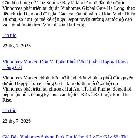
Căn hộ chung cư The Sunrise Bay là khu căn hộ đầu tiên được
Vinhomes phát triển tại dự án Vinhomes Global Gate Hạ Long, theo
tiêu chuẩn Diamond đắt giá. Các tòa căn hộ nằm tại khu Vịnh Thiên
Đường, sở hữu lợi thế kế cận ga Depot tuyến đường sắt tốc độ cao
và tầm nhìn ôm trọn Vịnh di sản Hạ Long.
Tin tức
22 thg 7, 2026
Vinhomes Market: Đơn Vị Phân Phối Độc Quyền Happy Home
Tràng Cát
Vinhomes Market chính thức trở thành đơn vị phân phối độc quyền
dự án Happy Home Tràng Cát – khu đô thị nhà ở xã hội do
Vinhomes phát triển tại phường Hải An, TP. Hải Phòng, đồng thời
tiếp nhận hồ sơ đăng ký mua căn hộ tòa R2 và R3 thuộc khu The
Rise.
Tin tức
22 thg 7, 2026
Giá Bán Vinhomes Saigon Park Dự Kiến: 4 Lý Do Gây Sốt Thị