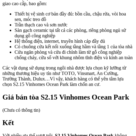
giao cao cấp, bao gồm:
Thiết bị vệ sinh cơ bản đầy đủ: bồn cầu, chậu rửa, vòi hoa
sen, móc treo đồ
Trần thạch cao và sơn nước
Sàn gạch ceramic tại tất cả các phòng, riêng phòng ngủ sử
dụng gỗ công nghiệp
Hệ thống điện, internet, truyền hình cáp đầy đủ
Có chuông cửa kết nối xuống tầng hầm và tầng 1 của tòa nhà
Cửa ngăn phòng và cửa đi chính làm từ gỗ công nghiệp
chống cháy, cửa sổ với khung nhôm tĩnh điện và kính an toàn
Các vật dụng sử dụng trong ngôi nhà được lựa chọn kỹ lưỡng từ
những thương hiệu uy tín như TOTO, Vinsmart, An Cường,
Trường Thành, Dulux…Vì vậy, khách hàng có thể yên tâm lựa
chọn S2.15 Vinhomes Ocean Park làm chốn an cư.
Giá bán tòa S2.15 Vinhomes Ocean Park
(Chưa có thông tin)
Kết
Với nhiều ưu thế vượt trội,
S2.15 Vinhomes Ocean Park
không