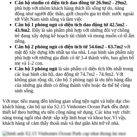
Căn hộ studio có diện tích dao đồng từ 26.9m2 - 29m2
,
phù hợp với nhóm khách hàng thích lối sống tự do, năng
động như người độc thân, giới chuyên gia tri thức nước ngoài
tới Việt Nam sinh sống và làm việc
Căn hộ 1 phòng ngủ có diện tích dao động từ 42.5m2 -
43.9m2
. Đây là sản phẩm phù hợp với những đôi vợ chồng
trẻ đang xây dựng kế hoạch tài chính và mong muốn có tổ ấm
riêng.
Căn hộ 2 phòng ngủ có diện tích từ 54.6m2 - 63.7m2
với
mật độ xây dựng lớn nhất tại tòa nhà. Loại hình sản phẩm này
phù hợp với những gia đình có từ 3-4 thành viên, bao gồm bố
mẹ và 1-2 con.
Căn hộ 3 phòng ngủ
là sản phẩm có diện tích lớn nhất trong
các loại hình căn hộ, dao động từ 74.7m2 - 74.9m2. Với
không gian rộng rãi, căn hộ 3 phòng ngủ là ưu tiên hàng đầu
của những gia đình có đông thành viên hoặc đa thế hệ cùng
sinh sống.
Với mục tiêu mang đến không gian sống tiện nghi và hiện đại cho
khách hàng, căn hộ tại tòa S2.15 Vinhomes Ocean Park đều được
thiết kế theo hướng ưu tiên công năng sử dụng. Các khu vực chức
năng trong ngôi nhà được sắp xếp linh hoạt và khoa học.Vì vậy,
khách hàng sẽ cảm thấy thoải mái và thư giãn khi trở về nhà.