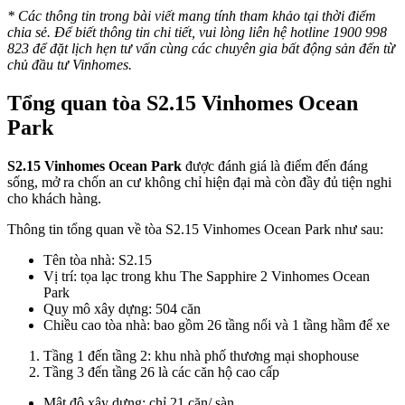
* Các thông tin trong bài viết mang tính tham khảo tại thời điểm
chia sẻ. Để biết thông tin chi tiết, vui lòng liên hệ hotline 1900 998
823 để đặt lịch hẹn tư vấn cùng các chuyên gia bất động sản đến từ
chủ đầu tư Vinhomes.
Tổng quan tòa S2.15 Vinhomes Ocean
Park
S2.15 Vinhomes Ocean Park
được đánh giá là điểm đến đáng
sống, mở ra chốn an cư không chỉ hiện đại mà còn đầy đủ tiện nghi
cho khách hàng.
Thông tin tổng quan về tòa S2.15 Vinhomes Ocean Park như sau:
Tên tòa nhà: S2.15
Vị trí: tọa lạc trong khu The Sapphire 2 Vinhomes Ocean
Park
Quy mô xây dựng: 504 căn
Chiều cao tòa nhà: bao gồm 26 tầng nổi và 1 tầng hầm để xe
Tầng 1 đến tầng 2: khu nhà phố thương mại shophouse
Tầng 3 đến tầng 26 là các căn hộ cao cấp
Mật độ xây dựng: chỉ 21 căn/ sàn