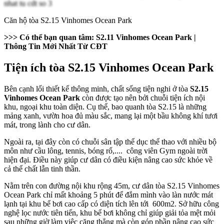
Căn hộ tòa S2.15 Vinhomes Ocean Park
>>> Có thể bạn quan tâm:
S2.11 Vinhomes Ocean Park
|
Thông Tin Mới Nhất Từ CĐT
Tiện ích tòa S2.15 Vinhomes Ocean Park
Bên cạnh lối thiết kế thông minh, chất sống tiện nghi ở tòa
S2.15
Vinhomes Ocean Park
còn được tạo nên bởi chuỗi tiện ích nội
khu, ngoại khu toàn diện. Cụ thể, bao quanh tòa S2.15 là những
mảng xanh, vườn hoa đủ màu sắc, mang lại một bầu không khí tươi
mát, trong lành cho cư dân.
Ngoài ra, tại đây còn có chuỗi sân tập thể dục thể thao với nhiều bộ
môn như cầu lông, tennis, bóng rổ,.... công viên Gym ngoài trời
hiện đại. Điều này giúp cư dân có điều kiện nâng cao sức khỏe về
cả thể chất lẫn tinh thần.
Nằm trên con đường nội khu rộng 45m, cư dân tòa S2.15 Vinhomes
Ocean Park chỉ mất khoảng 5 phút để đắm mình vào làn nước mát
lạnh tại khu bể bơi cao cấp có diện tích lên tới 600m2. Sở hữu công
nghệ lọc nước tiên tiến, khu bể bơi không chỉ giúp giải tỏa mệt mỏi
sau những giờ làm việc căng thẳng mà còn góp phần nâng cao sức