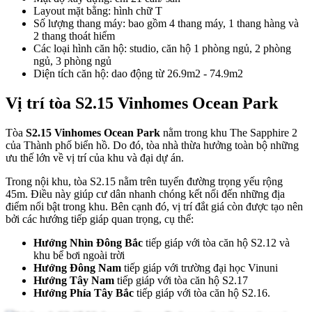
Layout mặt bằng: hình chữ T
Số lượng thang máy: bao gồm 4 thang máy, 1 thang hàng và
2 thang thoát hiểm
Các loại hình căn hộ: studio, căn hộ 1 phòng ngủ, 2 phòng
ngủ, 3 phòng ngủ
Diện tích căn hộ: dao động từ 26.9m2 - 74.9m2
Vị trí tòa S2.15 Vinhomes Ocean Park
Tòa
S2.15 Vinhomes Ocean Park
nằm trong khu The Sapphire 2
của Thành phố biển hồ. Do đó, tòa nhà thừa hưởng toàn bộ những
ưu thế lớn về vị trí của khu và đại dự án.
Trong nội khu, tòa S2.15 nằm trên tuyến đường trọng yếu rộng
45m. Điều này giúp cư dân nhanh chóng kết nối đến những địa
điểm nổi bật trong khu. Bên cạnh đó, vị trí đắt giá còn được tạo nên
bởi các hướng tiếp giáp quan trọng, cụ thể:
Hướng Nhìn Đông Bắc
tiếp giáp với tòa căn hộ S2.12 và
khu bể bơi ngoài trời
Hướng Đông Nam
tiếp giáp với trường đại học Vinuni
Hướng Tây Nam
tiếp giáp với tòa căn hộ S2.17
Hướng Phía Tây Bắc
tiếp giáp với tòa căn hộ S2.16.