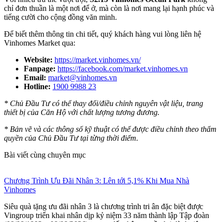
chỉ đơn thuần là một nơi để ở, mà còn là nơi mang lại hạnh phúc và
tiếng cười cho cộng đồng văn minh.
Để biết thêm thông tin chi tiết, quý khách hàng vui lòng liên hệ
Vinhomes Market qua:
Website:
https://market.vinhomes.vn/
Fanpage:
https://facebook.com/market.vinhomes.vn
Email:
market@vinhomes.vn
Hotline:
1900 9988 23
* Chủ Đầu Tư có thể thay đổi/điều chỉnh nguyên vật liệu, trang
thiết bị của Căn Hộ với chất lượng tương đương.
* Bản vẽ và các thông số kỹ thuật có thể được điều chỉnh theo thẩm
quyền của Chủ Đầu Tư tại từng thời điểm.
Bài viết cùng chuyên mục
Chương Trình Ưu Đãi Nhân 3: Lên tới 5,1% Khi Mua Nhà
Vinhomes
Siêu quà tặng ưu đãi nhân 3 là chương trình tri ân đặc biệt được
Vingroup triển khai nhân dịp kỷ niệm 33 năm thành lập Tập đoàn