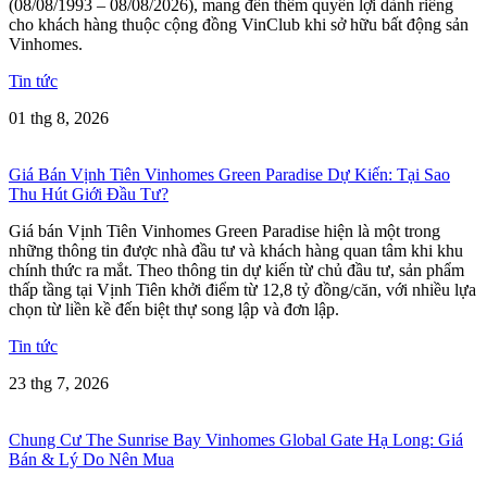
(08/08/1993 – 08/08/2026), mang đến thêm quyền lợi dành riêng
cho khách hàng thuộc cộng đồng VinClub khi sở hữu bất động sản
Vinhomes.
Tin tức
01 thg 8, 2026
Giá Bán Vịnh Tiên Vinhomes Green Paradise Dự Kiến: Tại Sao
Thu Hút Giới Đầu Tư?
Giá bán Vịnh Tiên Vinhomes Green Paradise hiện là một trong
những thông tin được nhà đầu tư và khách hàng quan tâm khi khu
chính thức ra mắt. Theo thông tin dự kiến từ chủ đầu tư, sản phẩm
thấp tầng tại Vịnh Tiên khởi điểm từ 12,8 tỷ đồng/căn, với nhiều lựa
chọn từ liền kề đến biệt thự song lập và đơn lập.
Tin tức
23 thg 7, 2026
Chung Cư The Sunrise Bay Vinhomes Global Gate Hạ Long: Giá
Bán & Lý Do Nên Mua