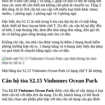
khối đế ở khu vực tầng 1 và tầng 2, giúp cư dân có thể dễ dàng tìm
mua các món đồ cần thiết mà không cần phải di chuyển xa. Tầng 3
đến tầng 26 là 504 căn hộ cao cấp với nhiều loại hình khác nhau:
studio, 1 phòng ngủ, 2 phòng ngủ và 3 phòng ngủ.
Đặc biệt, tòa S2.15 là một trong 6 tòa của đại dự án có mặt bằng
được thiết kế theo layout hình chữ T. Do đó, các căn hộ tại đây đều
sở hữu 2 mặt thoáng lớn, đem đến khả năng đón nắng, đón gió tối
đa và không gian sống thoáng mát cho cư dân.
Không chỉ vậy, tòa nhà còn được trang bị thêm 2 thang thoát hiểm
phòng trường hợp rủi ro, 1 thang hàng và 4 thang máy hiện đại phục
vụ quá trình di chuyển hằng ngày của cư dân.
Mặt bằng tòa S2.15 Vinhomes Ocean Park có dạng chữ T ấn tượng
Căn hộ tòa S2.15 Vinhomes Ocean Park
Tòa
S2.15 Vinhomes Ocean Park
được chủ đầu tư xây dựng 4 loại
hình căn hộ với diện tích đa dạng. Do đó, khách hàng có thể thoải
mái lựa chọn sản phẩm phù hợp với nhu cầu sử dụng của gia đình: