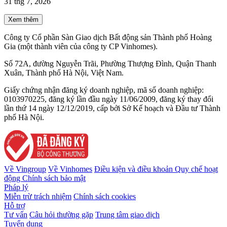
31 thg 7, 2026
Xem thêm
Công ty Cổ phần Sàn Giao dịch Bất động sản Thành phố Hoàng
Gia (một thành viên của công ty CP Vinhomes).
Số 72A, đường Nguyễn Trãi, Phường Thượng Đình, Quận Thanh
Xuân, Thành phố Hà Nội, Việt Nam.
Giấy chứng nhận đăng ký doanh nghiệp, mã số doanh nghiệp:
0103970225, đăng ký lần đầu ngày 11/06/2009, đăng ký thay đổi
lần thứ 14 ngày 12/12/2019, cấp bởi Sở Kế hoạch và Đầu tư Thành
phố Hà Nội.
Về Vingroup
Về Vinhomes
Điều kiện và điều khoản
Quy chế hoạt
động
Chính sách bảo mật
Pháp lý
Miễn trừ trách nhiệm
Chính sách cookies
Hỗ trợ
Tư vấn
Câu hỏi thường gặp
Trung tâm giao dịch
Tuyển dụng