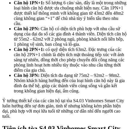
Căn hộ 1PN+1:
Số lượng 6 căn/ sàn, đây là một trong những
loại hình căn hộ được ưa chuộng nhất hiện nay. Căn 1PN+1
được thiết kế thông minh với không gian từ 43m2 đến 48m2
cùng không gian “+1” để chủ nhà tùy ý biến tấu theo nhu
cầu.
Căn hộ 2PN:
Căn hộ có diện tích phù hợp với nhu cầu sử
dụng của đại đa số các gia đình 4 thành viên. Diện tích căn hộ
từ 55m2 - 62m2 với 2 phòng ngủ, phòng khách nối liền bếp,
1 phòng vệ sinh, ban công và lô-gia.
Căn hộ 2PN+1:
có quỹ diện tích 63m2. Đặc trưng của các
căn hộ 2PN+1 chính là diện tích mặt thoáng tiếp xúc với ánh
sáng tự nhiên, đồng thời cho phép chuyển đổi công năng các
phòng linh hoạt hơn nhiều tùy thuộc vào nhu cầu từng thời
điểm của gia chủ.
Căn hộ 3PN:
Diện tích đa dạng từ 75m2 – 92m2 – 98m2.
Nhóm khách hàng hướng đến của loại hình căn hộ này là gia
đình đa thế hệ, giúp các thành viên cùng sống và gắn kết
trong không gian hiện đại, ấm cúng.
Ý tưởng thiết kế của các căn hộ tại tòa S4.03 Vinhomes Smart City
luôn hướng đến sự đơn giản, tinh tế nhưng không kém phần hiện
đại, phù hợp với mọi lứa tuổi từ những cư dân nhí đến người cao
tuổi.
Tiện ích tòa S4.03 Vinhomes Smart City