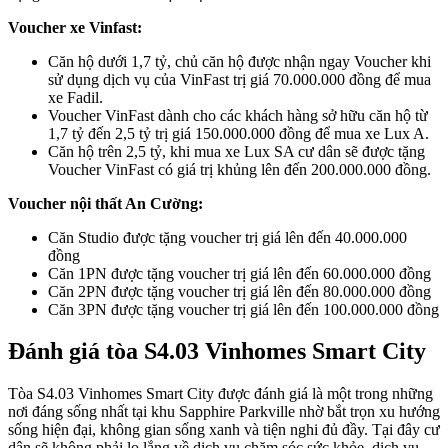
Voucher xe Vinfast:
Căn hộ dưới 1,7 tỷ, chủ căn hộ được nhận ngay Voucher khi
sử dụng dịch vụ của VinFast trị giá 70.000.000 đồng để mua
xe Fadil.
Voucher VinFast dành cho các khách hàng sở hữu căn hộ từ
1,7 tỷ đến 2,5 tỷ trị giá 150.000.000 đồng để mua xe Lux A.
Căn hộ trên 2,5 tỷ, khi mua xe Lux SA cư dân sẽ được tặng
Voucher VinFast có giá trị khủng lên đến 200.000.000 đồng.
Voucher nội thất An Cường:
Căn Studio được tặng voucher trị giá lên đến 40.000.000
đồng
Căn 1PN được tặng voucher trị giá lên đến 60.000.000 đồng
Căn 2PN được tặng voucher trị giá lên đến 80.000.000 đồng
Căn 3PN được tặng voucher trị giá lên đến 100.000.000 đồng
Đánh giá tòa S4.03 Vinhomes Smart City
Tòa S4.03 Vinhomes Smart City được đánh giá là một trong những
nơi đáng sống nhất tại khu Sapphire Parkville nhờ bắt trọn xu hướng
sống hiện đại, không gian sống xanh và tiện nghi đủ đầy. Tại đây cư
dân sẽ không phải lo lắng về dịch vụ chăm sóc sức khỏe, dịch vụ