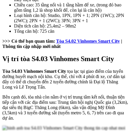
Chiều cao: 35 tầng nổi và 1 tầng hầm để xe, (trong đó bao
gồm tầng 1,2 là shop khối đế, còn lại là căn hộ)
Loại hình căn hộ: Studio, 1PN, 1PN + 1; 2PN (1WC); 2PN
(2WC); 2PN + 1 (2WC); 3PN; 3PN + 1
Diện tích căn hộ: 25,4m2 – 98m2
Tổng căn hộ: 725 căn
>>> Có thể bạn quan tâm:
Tòa S4.02 Vinhomes Smart City
|
Thông tin cập nhập mới nhất
Vị trí tòa S4.03 Vinhomes Smart City
Tòa S4.03 Vinhomes Smart City
tọa lạc tại giao điểm của tuyến
đường huyết mạch nội khu. Cụ thể, chỉ với 4 phút đi xe, cư dân tại
đây có thể di chuyển đến 2 tuyến đường chính là Đại lộ Thăng
Long và Lê Trọng Tấn.
Bên cạnh đó, tòa nhà còn nằm ở vị trí trung tâm kết nối, thuận tiện
tiếp cận với các địa điểm sau: Trung tâm hội nghị Quốc gia (3,2km),
đại siêu thị BigC Thăng Long (6km), sân vận động Mỹ Đình
(3,5km) và 3 tuyến đường sắt (tuyến metro 5, 6, 7) trên cao đi qua
dự án.