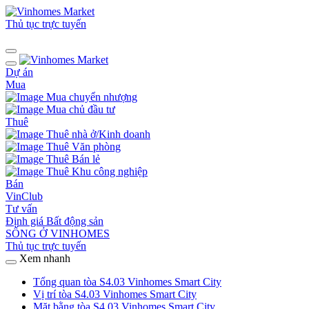
Thủ tục trực tuyến
Dự án
Mua
Mua chuyển nhượng
Mua chủ đầu tư
Thuê
Thuê nhà ở/Kinh doanh
Thuê Văn phòng
Thuê Bán lẻ
Thuê Khu công nghiệp
Bán
VinClub
Tư vấn
Định giá Bất động sản
SỐNG Ở VINHOMES
Thủ tục trực tuyến
Xem nhanh
Tổng quan tòa S4.03 Vinhomes Smart City
Vị trí tòa S4.03 Vinhomes Smart City
Mặt bằng tòa S4.03 Vinhomes Smart City