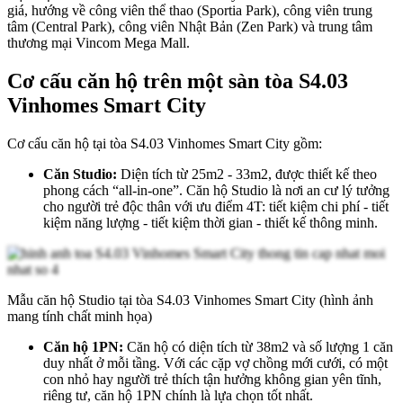
giá, hướng về công viên thể thao (Sportia Park), công viên trung
tâm (Central Park), công viên Nhật Bản (Zen Park) và trung tâm
thương mại Vincom Mega Mall.
Cơ cấu căn hộ trên một sàn tòa S4.03
Vinhomes Smart City
Cơ cấu căn hộ tại tòa S4.03 Vinhomes Smart City gồm:
Căn Studio:
Diện tích từ 25m2 - 33m2, được thiết kế theo
phong cách “all-in-one”. Căn hộ Studio là nơi an cư lý tưởng
cho người trẻ độc thân với ưu điểm 4T: tiết kiệm chi phí - tiết
kiệm năng lượng - tiết kiệm thời gian - thiết kế thông minh.
Mẫu căn hộ Studio tại tòa S4.03 Vinhomes Smart City (hình ảnh
mang tính chất minh họa)
Căn hộ 1PN:
Căn hộ có diện tích từ 38m2 và số lượng 1 căn
duy nhất ở mỗi tầng. Với các cặp vợ chồng mới cưới, có một
con nhỏ hay người trẻ thích tận hưởng không gian yên tĩnh,
riêng tư, căn hộ 1PN chính là lựa chọn tốt nhất.