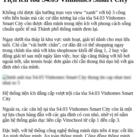
Không chỉ được tận hưởng trọn vẹn view “xanh” với bộ 3 công
viên liên hoàn mà các cư dân tương lai của tòa S4.03 Vinhomes
Smart City còn được đắm mình trong tiện ích với phong cách sống
chuẩn quốc tế mà Thành phố thông minh đem lại.
Ngay dưới tòa tháp là khu vực sinh hoạt, giải trí dành cho mọi lứa
tuổi. Chỉ cần “vài bước chân”, cư dân đã có thể shopping ngay
trong chính tòa nhà với khu shophouse khối đế tầng 1, 2 hay vận
động giải trí sau một ngày làm việc, học tập căng thẳng với hồ bơi
ngoài trời, sân tennis hoặc đơn giản chỉ cần thong thả dạo bộ với gia
đình nhỏ của mình.
Hệ thống tiện ích đẳng cấp vượt trội của tòa S4.03 Vinhomes Smart
City
Ngoài ra, các căn hộ tại tòa S4.03 Vinhomes Smart City còn là một
sự lựa chọn hàng đầu với các gia đình có con nhỏ, nhờ vị trí nằm
gần hệ thống giáo dục liên cấp Vinschool từ cấp 1 đến cấp 3.
Đặc biệt, với hệ thống công nghệ thông minh dựa trên 4 trục cốt lõi:
An ninh thông minh, An toàn thông minh, Cộng đồng thông minh,