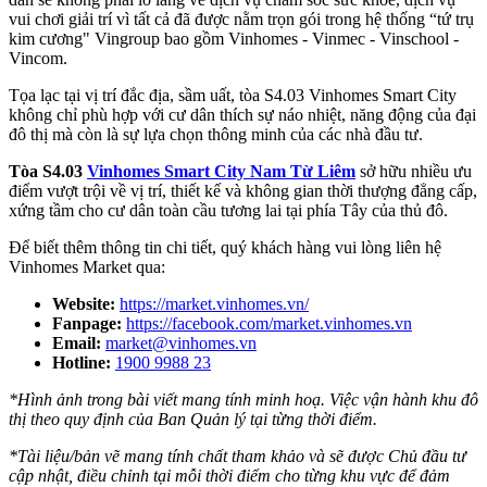
vui chơi giải trí vì tất cả đã được nằm trọn gói trong hệ thống “tứ trụ
kim cương" Vingroup bao gồm Vinhomes - Vinmec - Vinschool -
Vincom.
Tọa lạc tại vị trí đắc địa, sầm uất, tòa S4.03 Vinhomes Smart City
không chỉ phù hợp với cư dân thích sự náo nhiệt, năng động của đại
đô thị mà còn là sự lựa chọn thông minh của các nhà đầu tư.
Tòa S4.03
Vinhomes Smart City Nam Từ Liêm
sở hữu nhiều ưu
điểm vượt trội về vị trí, thiết kế và không gian thời thượng đẳng cấp,
xứng tầm cho cư dân toàn cầu tương lai tại phía Tây của thủ đô.
Để biết thêm thông tin chi tiết, quý khách hàng vui lòng liên hệ
Vinhomes Market qua:
Website:
https://market.vinhomes.vn/
Fanpage:
https://facebook.com/market.vinhomes.vn
Email:
market@vinhomes.vn
Hotline:
1900 9988 23
*Hình ảnh trong bài viết mang tính minh hoạ. Việc vận hành khu đô
thị theo quy định của Ban Quản lý tại từng thời điểm.
*Tài liệu/bản vẽ mang tính chất tham khảo và sẽ được Chủ đầu tư
cập nhật, điều chỉnh tại mỗi thời điểm cho từng khu vực để đảm