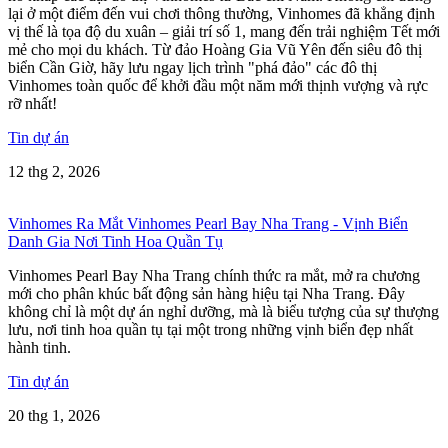
lại ở một điểm đến vui chơi thông thường, Vinhomes đã khẳng định
vị thế là tọa độ du xuân – giải trí số 1, mang đến trải nghiệm Tết mới
mẻ cho mọi du khách. Từ đảo Hoàng Gia Vũ Yên đến siêu đô thị
biển Cần Giờ, hãy lưu ngay lịch trình "phá đảo" các đô thị
Vinhomes toàn quốc để khởi đầu một năm mới thịnh vượng và rực
rỡ nhất!
Tin dự án
12 thg 2, 2026
Vinhomes Ra Mắt Vinhomes Pearl Bay Nha Trang - Vịnh Biển
Danh Gia Nơi Tinh Hoa Quần Tụ
Vinhomes Pearl Bay Nha Trang chính thức ra mắt, mở ra chương
mới cho phân khúc bất động sản hàng hiệu tại Nha Trang. Đây
không chỉ là một dự án nghỉ dưỡng, mà là biểu tượng của sự thượng
lưu, nơi tinh hoa quần tụ tại một trong những vịnh biển đẹp nhất
hành tinh.
Tin dự án
20 thg 1, 2026