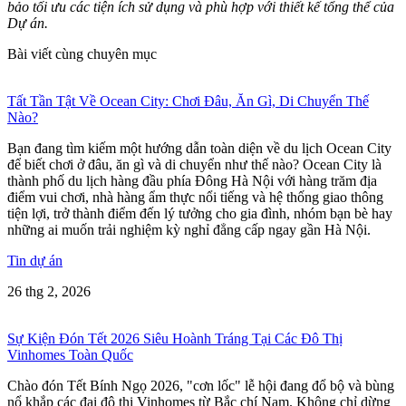
bảo tối ưu các tiện ích sử dụng và phù hợp với thiết kế tổng thể của
Dự án.
Bài viết cùng chuyên mục
Tất Tần Tật Về Ocean City: Chơi Đâu, Ăn Gì, Di Chuyển Thế
Nào?
Bạn đang tìm kiếm một hướng dẫn toàn diện về du lịch Ocean City
để biết chơi ở đâu, ăn gì và di chuyển như thế nào? Ocean City là
thành phố du lịch hàng đầu phía Đông Hà Nội với hàng trăm địa
điểm vui chơi, nhà hàng ẩm thực nổi tiếng và hệ thống giao thông
tiện lợi, trở thành điểm đến lý tưởng cho gia đình, nhóm bạn bè hay
những ai muốn trải nghiệm kỳ nghỉ đẳng cấp ngay gần Hà Nội.
Tin dự án
26 thg 2, 2026
Sự Kiện Đón Tết 2026 Siêu Hoành Tráng Tại Các Đô Thị
Vinhomes Toàn Quốc
Chào đón Tết Bính Ngọ 2026, "cơn lốc" lễ hội đang đổ bộ và bùng
nổ khắp các đại đô thị Vinhomes từ Bắc chí Nam. Không chỉ dừng