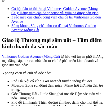
tế.
Cơ hội đầu tư tối ưu tại Vinhomes Golden Avenue (Móng
Cái): Hàng trăm căn Shophouse và Villa đã được bàn giao
3 sắc màu của chuỗi công viên chủ đề tại Vinhomes Golden
Avenue
Sống khỏe - Sống chất như cư dân tại Vinhomes Golden
Avenue Móng Cái
Giao lộ Thương mại sầm uất – Tâm điểm
kinh doanh đa sắc màu
Vinhomes Golden Avenue (Móng Cái)
tự hào với tuyến phố thương
mại đẳng cấp, nơi các nhà đầu tư có thể phát triển kinh doanh và
giao lưu văn hóa:
5 phong cách và chủ đề độc đáo:
Phố Hà Nội cổ kính: Gợi nhớ nét truyền thống lâu đời.
Moscow Zone sôi động đêm ngày: Mang hơi thở hiện đại, trẻ
trung.
Góc Thượng Hải - Little Shanghai rực rỡ: Đậm sắc màu văn
hóa Trung Hoa.
Phố đồ ăn nhanh: Thiên đường ẩm thực dành cho mọi thế hệ.