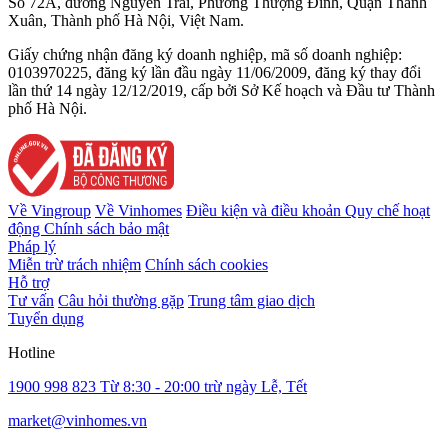
Số 72A, đường Nguyễn Trãi, Phường Thượng Đình, Quận Thanh
Xuân, Thành phố Hà Nội, Việt Nam.
Giấy chứng nhận đăng ký doanh nghiệp, mã số doanh nghiệp:
0103970225, đăng ký lần đầu ngày 11/06/2009, đăng ký thay đổi
lần thứ 14 ngày 12/12/2019, cấp bởi Sở Kế hoạch và Đầu tư Thành
phố Hà Nội.
Về Vingroup
Về Vinhomes
Điều kiện và điều khoản
Quy chế hoạt
động
Chính sách bảo mật
Pháp lý
Miễn trừ trách nhiệm
Chính sách cookies
Hỗ trợ
Tư vấn
Câu hỏi thường gặp
Trung tâm giao dịch
Tuyển dụng
Hotline
1900 998 823
Từ 8:30 - 20:00 trừ ngày Lễ, Tết
market@vinhomes.vn