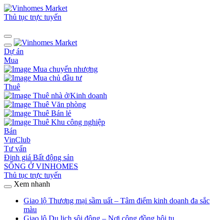
Thủ tục trực tuyến
Dự án
Mua
Mua chuyển nhượng
Mua chủ đầu tư
Thuê
Thuê nhà ở/Kinh doanh
Thuê Văn phòng
Thuê Bán lẻ
Thuê Khu công nghiệp
Bán
VinClub
Tư vấn
Định giá Bất động sản
SỐNG Ở VINHOMES
Thủ tục trực tuyến
Xem nhanh
Giao lộ Thương mại sầm uất – Tâm điểm kinh doanh đa sắc
màu
Giao lộ Du lịch sôi động – Nơi cộng đồng hội tụ