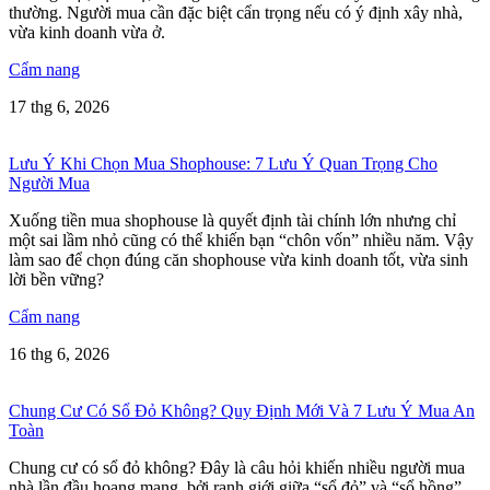
thường. Người mua cần đặc biệt cẩn trọng nếu có ý định xây nhà,
vừa kinh doanh vừa ở.
Cẩm nang
17 thg 6, 2026
Lưu Ý Khi Chọn Mua Shophouse: 7 Lưu Ý Quan Trọng Cho
Người Mua
Xuống tiền mua shophouse là quyết định tài chính lớn nhưng chỉ
một sai lầm nhỏ cũng có thể khiến bạn “chôn vốn” nhiều năm. Vậy
làm sao để chọn đúng căn shophouse vừa kinh doanh tốt, vừa sinh
lời bền vững?
Cẩm nang
16 thg 6, 2026
Chung Cư Có Sổ Đỏ Không? Quy Định Mới Và 7 Lưu Ý Mua An
Toàn
Chung cư có sổ đỏ không? Đây là câu hỏi khiến nhiều người mua
nhà lần đầu hoang mang, bởi ranh giới giữa “sổ đỏ” và “sổ hồng”