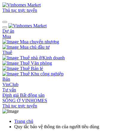
Thủ tục trực tuyến
Dự án
Mua
Mua chuyển nhượng
Mua chủ đầu tư
Thuê
Thuê nhà ở/Kinh doanh
Thuê Văn phòng
Thuê Bán lẻ
Thuê Khu công nghiệp
Bán
VinClub
Tư vấn
Định giá Bất động sản
SỐNG Ở VINHOMES
Thủ tục trực tuyến
Trang chủ
Quy tắc bảo vệ thông tin của người tiêu dùng