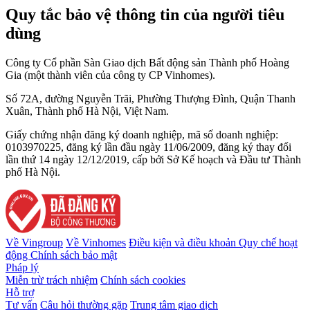
Quy tắc bảo vệ thông tin của người tiêu
dùng
Công ty Cổ phần Sàn Giao dịch Bất động sản Thành phố Hoàng
Gia (một thành viên của công ty CP Vinhomes).
Số 72A, đường Nguyễn Trãi, Phường Thượng Đình, Quận Thanh
Xuân, Thành phố Hà Nội, Việt Nam.
Giấy chứng nhận đăng ký doanh nghiệp, mã số doanh nghiệp:
0103970225, đăng ký lần đầu ngày 11/06/2009, đăng ký thay đổi
lần thứ 14 ngày 12/12/2019, cấp bởi Sở Kế hoạch và Đầu tư Thành
phố Hà Nội.
Về Vingroup
Về Vinhomes
Điều kiện và điều khoản
Quy chế hoạt
động
Chính sách bảo mật
Pháp lý
Miễn trừ trách nhiệm
Chính sách cookies
Hỗ trợ
Tư vấn
Câu hỏi thường gặp
Trung tâm giao dịch