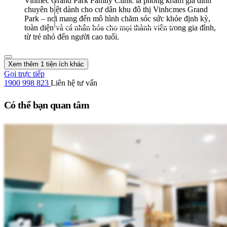
Vinmec Grand Park Family Clinic là phòng khám gia đình
chuyên biệt dành cho cư dân khu đô thị Vinhomes Grand
Park – nơi mang đến mô hình chăm sóc sức khỏe định kỳ,
toàn diện và cá nhân hóa cho mọi thành viên trong gia đình,
từ trẻ nhỏ đến người cao tuổi.
Xem thêm 1 tiện ích khác
Gọi trực tiếp
1900 998 823
Liên hệ tư vấn
Có thể bạn quan tâm