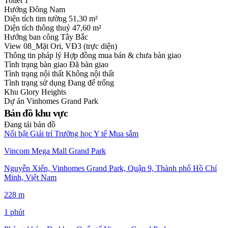
Toilet
1
Hướng
Đông Nam
Diện tích tim tường
51,30 m²
Diện tích thông thuỷ
47,60 m²
Hướng ban công
Tây Bắc
View
08_Mặt Ori, VĐ3 (trực diện)
Thông tin pháp lý
Hợp đồng mua bán & chưa bàn giao
Tình trạng bàn giao
Đã bàn giao
Tình trạng nội thất
Không nội thất
Tình trạng sử dụng
Đang để trống
Khu
Glory Heights
Dự án
Vinhomes Grand Park
Bản đồ khu vực
Đang tải bản đồ
Nổi bật
Giải trí
Trường học
Y tế
Mua sắm
Vincom Mega Mall Grand Park
Nguyễn Xiển, Vinhomes Grand Park, Quận 9, Thành phố Hồ Chí
Minh, Việt Nam
228 m
1 phút