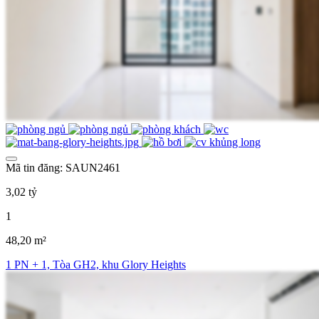
Mã tin đăng: SAUN2461
3,02 tỷ
1
48,20 m²
1 PN + 1, Tòa GH2, khu Glory Heights