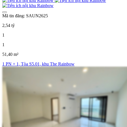
Mã tin đăng: SAUN2625
2,54 tỷ
1
1
51,40 m²
1 PN + 1, Tòa S5.01, khu The Rainbow