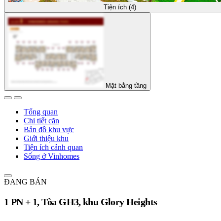
Tiện ích (4)
Mặt bằng tầng
Tổng quan
Chi tiết căn
Bản đồ khu vực
Giới thiệu khu
Tiện ích cảnh quan
Sống ở Vinhomes
ĐANG BÁN
1 PN + 1, Tòa GH3, khu Glory Heights