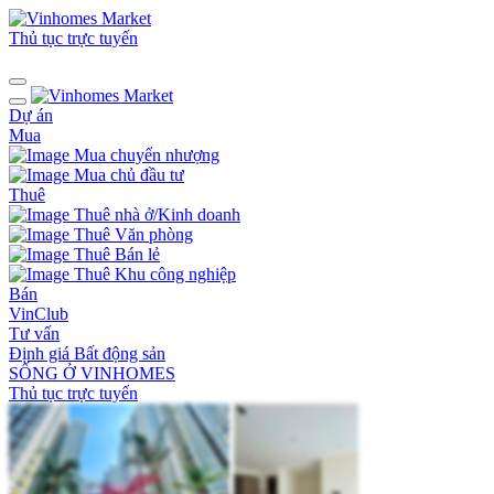
Thủ tục trực tuyến
Dự án
Mua
Mua chuyển nhượng
Mua chủ đầu tư
Thuê
Thuê nhà ở/Kinh doanh
Thuê Văn phòng
Thuê Bán lẻ
Thuê Khu công nghiệp
Bán
VinClub
Tư vấn
Định giá Bất động sản
SỐNG Ở VINHOMES
Thủ tục trực tuyến