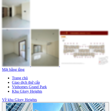
Mặt bằng tầng
Trang chủ
Giao dịch thứ cấp
Vinhomes Grand Park
Khu Glory Heights
Về khu Glory Heights