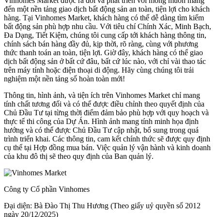
Vinhomes Market được ra đời và phát triển với mong muốn mang
đến một nền tảng giao dịch bất động sản an toàn, tiện lợi cho khách
hàng. Tại Vinhomes Market, khách hàng có thể dễ dàng tìm kiếm
bất động sản phù hợp nhu cầu. Với tiêu chí Chính Xác, Minh Bạch,
Đa Dạng, Tiết Kiệm, chúng tôi cung cấp tới khách hàng thông tin,
chính sách bán hàng đầy đủ, kịp thời, rõ ràng, cùng với phương
thức thanh toán an toàn, tiện lợi. Giờ đây, khách hàng có thể giao
dịch bất động sản ở bất cứ đâu, bất cứ lúc nào, với chỉ vài thao tác
trên máy tính hoặc điện thoại di động. Hãy cùng chúng tôi trải
nghiệm một nền tảng số hoàn toàn mới!
Thông tin, hình ảnh, và tiện ích trên Vinhomes Market chỉ mang
tính chất tương đối và có thể được điều chỉnh theo quyết định của
Chủ Đầu Tư tại từng thời điểm đảm bảo phù hợp với quy hoạch và
thực tế thi công của Dự Án. Hình ảnh mang tính minh họa định
hướng và có thể được Chủ Đầu Tư cập nhật, bổ sung trong quá
trình triển khai. Các thông tin, cam kết chính thức sẽ được quy định
cụ thể tại Hợp đồng mua bán. Việc quản lý vận hành và kinh doanh
của khu đô thị sẽ theo quy định của Ban quản lý.
Công ty Cổ phần Vinhomes
Đại diện: Bà Đào Thị Thu Hương (Theo giấy uỷ quyền số 2012
ngày 20/12/2025)