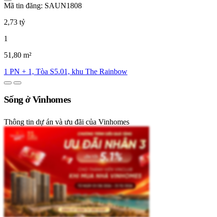
Mã tin đăng: SAUN1808
2,73 tỷ
1
51,80 m²
1 PN + 1, Tòa S5.01, khu The Rainbow
Sống ở Vinhomes
Thông tin dự án và ưu đãi của Vinhomes