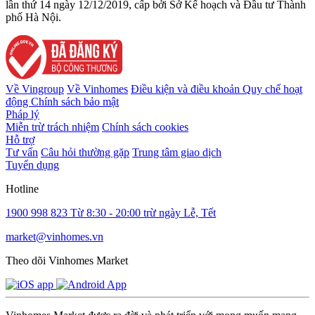
lần thứ 14 ngày 12/12/2019, cấp bởi Sở Kế hoạch và Đầu tư Thành
phố Hà Nội.
Về Vingroup
Về Vinhomes
Điều kiện và điều khoản
Quy chế hoạt
động
Chính sách bảo mật
Pháp lý
Miễn trừ trách nhiệm
Chính sách cookies
Hỗ trợ
Tư vấn
Câu hỏi thường gặp
Trung tâm giao dịch
Tuyển dụng
Hotline
1900 998 823
Từ 8:30 - 20:00 trừ ngày Lễ, Tết
market@vinhomes.vn
Theo dõi Vinhomes Market