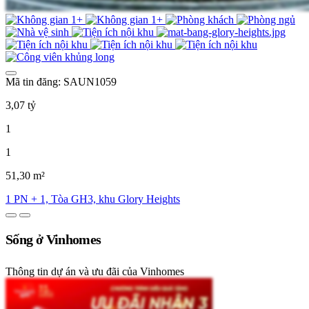
Mã tin đăng: SAUN1059
3,07 tỷ
1
1
51,30 m²
1 PN + 1, Tòa GH3, khu Glory Heights
Sống ở Vinhomes
Thông tin dự án và ưu đãi của Vinhomes