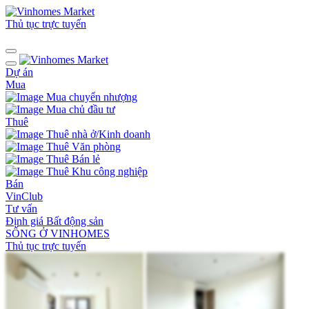
Thủ tục trực tuyến
Dự án
Mua
Mua chuyển nhượng
Mua chủ đầu tư
Thuê
Thuê nhà ở/Kinh doanh
Thuê Văn phòng
Thuê Bán lẻ
Thuê Khu công nghiệp
Bán
VinClub
Tư vấn
Định giá Bất động sản
SỐNG Ở VINHOMES
Thủ tục trực tuyến