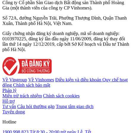
Công ty Cổ phần Sàn Giao dịch Bất động sản Thành phố Hoàng
Gia (một thành viên của công ty CP Vinhomes).
Số 72A, đường Nguyễn Trãi, Phường Thượng Đình, Quận Thanh
Xuân, Thành phố Hà Nội, Việt Nam.
Giấy chứng nhận đăng ký doanh nghiệp, mã số doanh nghiệp:
0103970225, đăng ký lần đầu ngày 11/06/2009, đăng ký thay đổi
lần thứ 14 ngày 12/12/2019, cấp bởi Sở Kế hoạch và Đầu tư Thành
phố Hà Nội.
Về Vingroup
Về Vinhomes
Điều kiện và điều khoản
Quy chế hoạt
động
Chính sách bảo mật
Pháp lý
Miễn trừ trách nhiệm
Chính sách cookies
Hỗ trợ
Tư vấn
Câu hỏi thường gặp
Trung tâm giao dịch
Tuyển dụng
Hotline
1900 998 823
Từ 8:30 - 20:00 trừ ngày Lễ, Tết