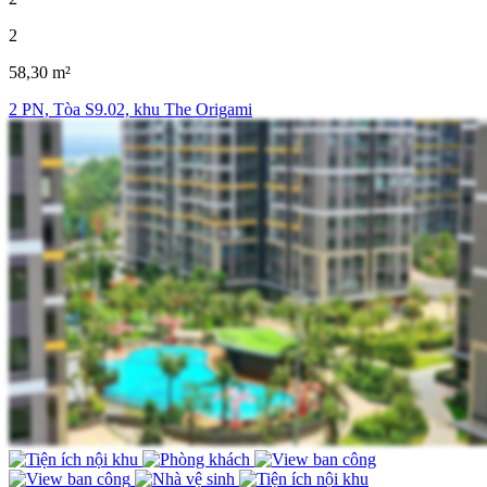
2
58,30 m²
2 PN, Tòa S9.02, khu The Origami