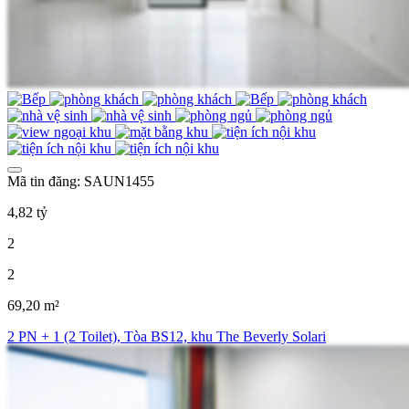
Mã tin đăng: SAUN1455
4,82 tỷ
2
2
69,20 m²
2 PN + 1 (2 Toilet), Tòa BS12, khu The Beverly Solari