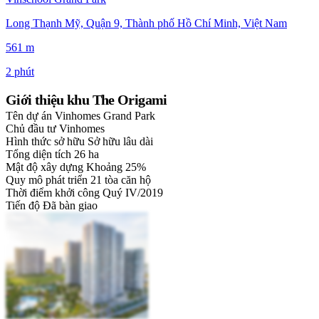
Long Thạnh Mỹ, Quận 9, Thành phố Hồ Chí Minh, Việt Nam
561 m
2 phút
Giới thiệu khu The Origami
Tên dự án
Vinhomes Grand Park
Chủ đầu tư
Vinhomes
Hình thức sở hữu
Sở hữu lâu dài
Tổng diện tích
26 ha
Mật độ xây dựng
Khoảng 25%
Quy mô phát triển
21 tòa căn hộ
Thời điểm khởi công
Quý IV/2019
Tiến độ
Đã bàn giao