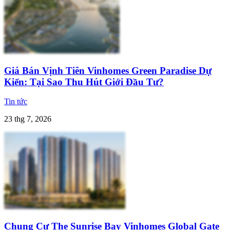
Giá Bán Vịnh Tiên Vinhomes Green Paradise Dự
Kiến: Tại Sao Thu Hút Giới Đầu Tư?
Tin tức
23 thg 7, 2026
Chung Cư The Sunrise Bay Vinhomes Global Gate