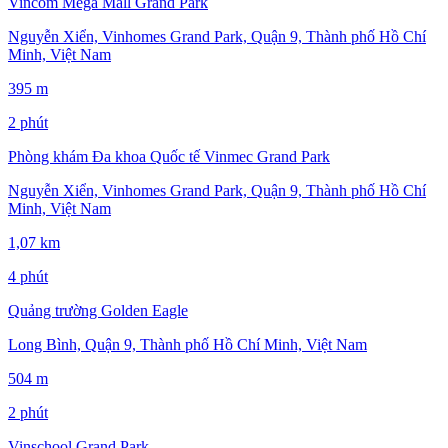
Vincom Mega Mall Grand Park
Nguyễn Xiển, Vinhomes Grand Park, Quận 9, Thành phố Hồ Chí
Minh, Việt Nam
395 m
2 phút
Phòng khám Đa khoa Quốc tế Vinmec Grand Park
Nguyễn Xiển, Vinhomes Grand Park, Quận 9, Thành phố Hồ Chí
Minh, Việt Nam
1,07 km
4 phút
Quảng trường Golden Eagle
Long Bình, Quận 9, Thành phố Hồ Chí Minh, Việt Nam
504 m
2 phút
Vinschool Grand Park