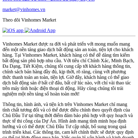
market@vinhomes.vn
Theo dõi Vinhomes Market
Vinhomes Market được ra đời và phát triển với mong muốn mang
đến một nền tảng giao dịch bất động sản an toàn, tiện lợi cho khách
hàng. Tại Vinhomes Market, khách hàng có thể dễ dàng tìm kiếm
bất động sản phù hợp nhu cầu. Với tiêu chí Chính Xác, Minh Bạch,
Đa Dạng, Tiết Kiệm, chúng tôi cung cấp tới khách hàng thông tin,
chính sách bán hàng đầy đủ, kịp thời, rõ ràng, cùng với phương
thức thanh toán an toàn, tiện lợi. Giờ đây, khách hàng có thể giao
dịch bất động sản ở bất cứ đâu, bất cứ lúc nào, với chỉ vài thao tác
trên máy tính hoặc điện thoại di động. Hãy cùng chúng tôi trải
nghiệm một nền tảng số hoàn toàn mới!
Thông tin, hình ảnh, và tiện ích trên Vinhomes Market chỉ mang
tính chất tương đối và có thể được điều chỉnh theo quyết định của
Chủ Đầu Tư tại từng thời điểm đảm bảo phù hợp với quy hoạch và
thực tế thi công của Dự Án. Hình ảnh mang tính minh họa định
hướng và có thể được Chủ Đầu Tư cập nhật, bổ sung trong quá
trình triển khai. Các thông tin, cam kết chính thức sẽ được quy định
cụ thể tại Hợp đồng mua bán. Việc quản lý vận hành và kinh doanh