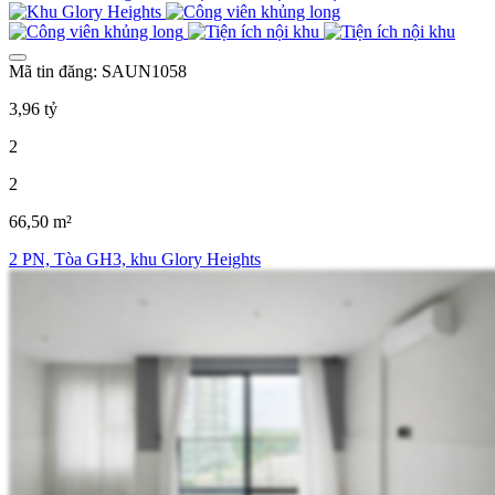
Mã tin đăng: SAUN1058
3,96 tỷ
2
2
66,50 m²
2 PN, Tòa GH3, khu Glory Heights