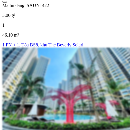
Mã tin đăng: SAUN1422
3,06 tỷ
1
46,10 m²
1 PN + 1, Tòa BS8, khu The Beverly Solari