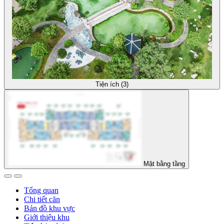
Tiện ích (3)
Mặt bằng tầng
Tổng quan
Chi tiết căn
Bản đồ khu vực
Giới thiệu khu