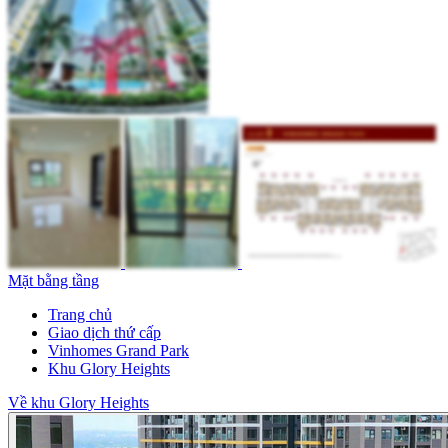
Mặt bằng tầng
Trang chủ
Giao dịch thứ cấp
Vinhomes Grand Park
Khu Glory Heights
Về khu Glory Heights