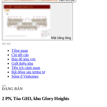
Mặt bằng tầng
Tổng quan
Chi tiết căn
Bản đồ khu vực
Giới thiệu khu
Tiện ích cảnh quan
Bất động sản tương tự
Sống ở Vinhomes
ĐANG BÁN
2 PN, Tòa GH3, khu Glory Heights