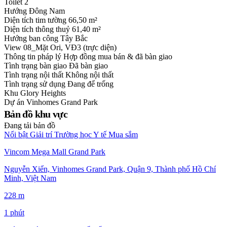
Toilet
2
Hướng
Đông Nam
Diện tích tim tường
66,50 m²
Diện tích thông thuỷ
61,40 m²
Hướng ban công
Tây Bắc
View
08_Mặt Ori, VĐ3 (trực diện)
Thông tin pháp lý
Hợp đồng mua bán & đã bàn giao
Tình trạng bàn giao
Đã bàn giao
Tình trạng nội thất
Không nội thất
Tình trạng sử dụng
Đang để trống
Khu
Glory Heights
Dự án
Vinhomes Grand Park
Bản đồ khu vực
Đang tải bản đồ
Nổi bật
Giải trí
Trường học
Y tế
Mua sắm
Vincom Mega Mall Grand Park
Nguyễn Xiển, Vinhomes Grand Park, Quận 9, Thành phố Hồ Chí
Minh, Việt Nam
228 m
1 phút