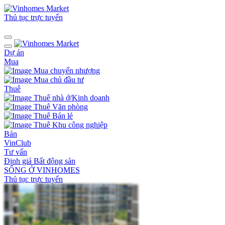
Thủ tục trực tuyến
Dự án
Mua
Mua chuyển nhượng
Mua chủ đầu tư
Thuê
Thuê nhà ở/Kinh doanh
Thuê Văn phòng
Thuê Bán lẻ
Thuê Khu công nghiệp
Bán
VinClub
Tư vấn
Định giá Bất động sản
SỐNG Ở VINHOMES
Thủ tục trực tuyến