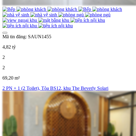
Mã tin đăng: SAUN1455
4,82 tỷ
2
2
69,20 m²
2 PN + 1 (2 Toilet), Tòa BS12, khu The Beverly Solari