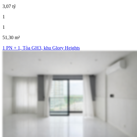
3,07 tỷ
1
1
51,30 m²
1 PN + 1, Tòa GH3, khu Glory Heights