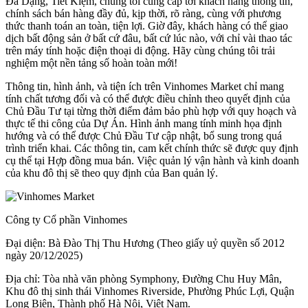
Đa Dạng, Tiết Kiệm, chúng tôi cung cấp tới khách hàng thông tin,
chính sách bán hàng đầy đủ, kịp thời, rõ ràng, cùng với phương
thức thanh toán an toàn, tiện lợi. Giờ đây, khách hàng có thể giao
dịch bất động sản ở bất cứ đâu, bất cứ lúc nào, với chỉ vài thao tác
trên máy tính hoặc điện thoại di động. Hãy cùng chúng tôi trải
nghiệm một nền tảng số hoàn toàn mới!
Thông tin, hình ảnh, và tiện ích trên Vinhomes Market chỉ mang
tính chất tương đối và có thể được điều chỉnh theo quyết định của
Chủ Đầu Tư tại từng thời điểm đảm bảo phù hợp với quy hoạch và
thực tế thi công của Dự Án. Hình ảnh mang tính minh họa định
hướng và có thể được Chủ Đầu Tư cập nhật, bổ sung trong quá
trình triển khai. Các thông tin, cam kết chính thức sẽ được quy định
cụ thể tại Hợp đồng mua bán. Việc quản lý vận hành và kinh doanh
của khu đô thị sẽ theo quy định của Ban quản lý.
Công ty Cổ phần Vinhomes
Đại diện: Bà Đào Thị Thu Hương (Theo giấy uỷ quyền số 2012
ngày 20/12/2025)
Địa chỉ: Tòa nhà văn phòng Symphony, Đường Chu Huy Mân,
Khu đô thị sinh thái Vinhomes Riverside, Phường Phúc Lợi, Quận
Long Biên, Thành phố Hà Nội, Việt Nam.