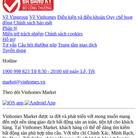
Về Vingroup
Về Vinhomes
Điều kiện và điều khoản
Quy chế hoạt
động
Chính sách bảo mật
Pháp lý
Miễn trừ trách nhiệm
Chính sách cookies
Hỗ trợ
Tư vấn
Câu hỏi thường gặp
Trung tâm giao dịch
Tuyển dụng
Hotline
1900 998 823
Từ 8:30 - 20:00 trừ ngày Lễ, Tết
market@vinhomes.vn
Theo dõi Vinhomes Market
Vinhomes Market được ra đời và phát triển với mong muốn mang
đến một nền tảng giao dịch bất động sản an toàn, tiện lợi cho khách
hàng. Tại Vinhomes Market, khách hàng có thể dễ dàng tìm kiếm
bất động sản phù hợp nhu cầu. Với tiêu chí Chính Xác, Minh Bạch,