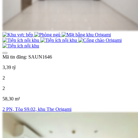
Mã tin đăng: SAUN1646
3,39 tỷ
2
2
58,30 m²
2 PN, Tòa S9.02, khu The Origami