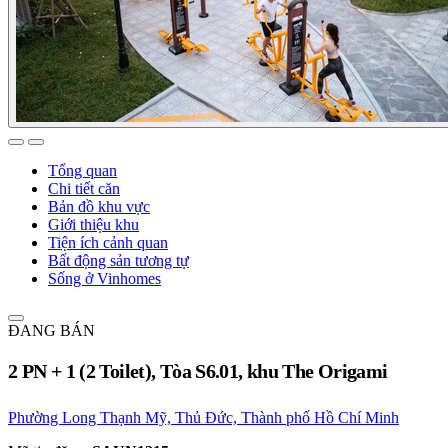
Tổng quan
Chi tiết căn
Bản đồ khu vực
Giới thiệu khu
Tiện ích cảnh quan
Bất động sản tương tự
Sống ở Vinhomes
ĐANG BÁN
2 PN + 1 (2 Toilet), Tòa S6.01, khu The Origami
Phường Long Thạnh Mỹ, Thủ Đức, Thành phố Hồ Chí Minh