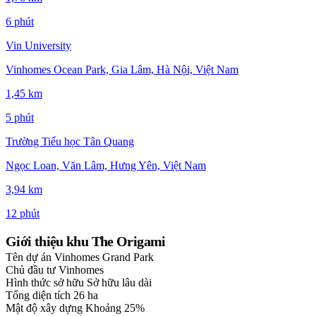
6 phút
Vin University
Vinhomes Ocean Park, Gia Lâm, Hà Nội, Việt Nam
1,45 km
5 phút
Trường Tiểu học Tân Quang
Ngọc Loan, Văn Lâm, Hưng Yên, Việt Nam
3,94 km
12 phút
Giới thiệu khu The Origami
Tên dự án
Vinhomes Grand Park
Chủ đầu tư
Vinhomes
Hình thức sở hữu
Sở hữu lâu dài
Tổng diện tích
26 ha
Mật độ xây dựng
Khoảng 25%