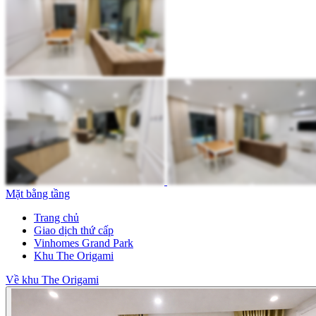
Mặt bằng tầng
Trang chủ
Giao dịch thứ cấp
Vinhomes Grand Park
Khu The Origami
Về khu The Origami