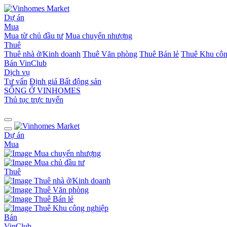
Dự án
Mua
Mua từ chủ đầu tư
Mua chuyển nhượng
Thuê
Thuê nhà ở/Kinh doanh
Thuê Văn phòng
Thuê Bán lẻ
Thuê Khu côn
Bán
VinClub
Dịch vụ
Tư vấn
Định giá Bất động sản
SỐNG Ở VINHOMES
Thủ tục trực tuyến
Dự án
Mua
Mua chuyển nhượng
Mua chủ đầu tư
Thuê
Thuê nhà ở/Kinh doanh
Thuê Văn phòng
Thuê Bán lẻ
Thuê Khu công nghiệp
Bán
VinClub