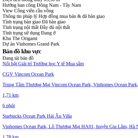
Hướng ban công
Đông Nam - Tây Nam
View
Công viên cầu vồng
Thông tin pháp lý
Hợp đồng mua bán & đã bàn giao
Tình trạng bàn giao
Đã bàn giao
Tình trạng nội thất
Đầy đủ nội thất
Tình trạng sử dụng
Đang ở
Khu
The Origami
Dự án
Vinhomes Grand Park
Bản đồ khu vực
Đang tải bản đồ
Nổi bật
Giải trí
Trường học
Y tế
Mua sắm
CGV Vincom Ocean Park
Trung Tâm Thương Mại Vincom Ocean Park, Vinhomes Ocean Park,
1,71 km
6 phút
Starbucks Ocean Park Hải Âu Villa
Vinhomes Ocean Park, Lô Thương Mại HA01, huyện Gia Lâm, Hà Nộ
1,78 km