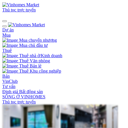
Thủ tục trực tuyến
Dự án
Mua
Mua chuyển nhượng
Mua chủ đầu tư
Thuê
Thuê nhà ở/Kinh doanh
Thuê Văn phòng
Thuê Bán lẻ
Thuê Khu công nghiệp
Bán
VinClub
Tư vấn
Định giá Bất động sản
SỐNG Ở VINHOMES
Thủ tục trực tuyến