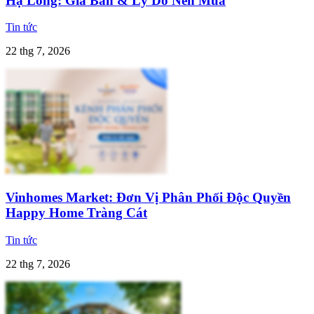
Hạ Long: Giá Bán & Lý Do Nên Mua
Tin tức
22 thg 7, 2026
Vinhomes Market: Đơn Vị Phân Phối Độc Quyền
Happy Home Tràng Cát
Tin tức
22 thg 7, 2026