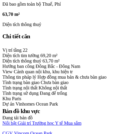
Đã bao gồm toàn bộ Thuế, Phí
63,70 m²
Diện tích thông thuỷ
Chi tiết căn
Vị trí tầng
22
Diện tích tim tường
69,20 m²
Diện tích thông thuỷ
63,70 m²
Hướng ban công
Đông Bắc - Đông Nam
View
Cảnh quan nội khu, khu hiện tr
Thông tin pháp lý
Hợp đồng mua bán & chưa bàn giao
Tình trạng bàn giao
Chưa bàn giao
Tình trạng nội thất
Không nội thất
Tình trạng sử dụng
Đang để trống
Khu
Paris
Dự án
Vinhomes Ocean Park
Bản đồ khu vực
Đang tải bản đồ
Nổi bật
Giải trí
Trường học
Y tế
Mua sắm
CGV Vincom Ocean Park