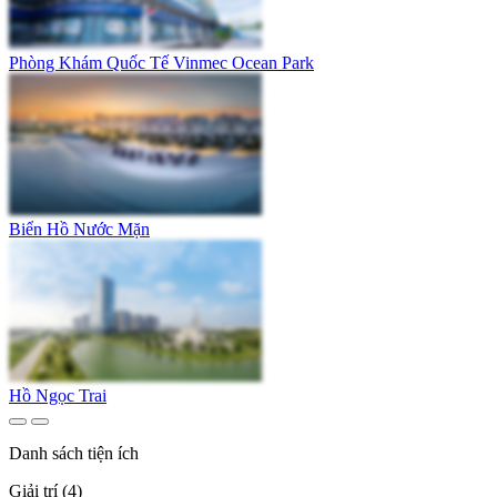
Phòng Khám Quốc Tế Vinmec Ocean Park
Biển Hồ Nước Mặn
Hồ Ngọc Trai
Danh sách tiện ích
Giải trí (4)