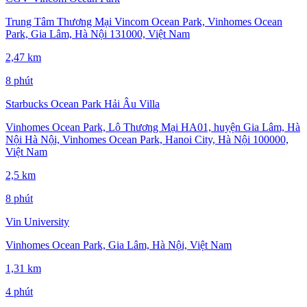
Trung Tâm Thương Mại Vincom Ocean Park, Vinhomes Ocean
Park, Gia Lâm, Hà Nội 131000, Việt Nam
2,47 km
8 phút
Starbucks Ocean Park Hải Âu Villa
Vinhomes Ocean Park, Lô Thương Mại HA01, huyện Gia Lâm, Hà
Nội Hà Nội, Vinhomes Ocean Park, Hanoi City, Hà Nội 100000,
Việt Nam
2,5 km
8 phút
Vin University
Vinhomes Ocean Park, Gia Lâm, Hà Nội, Việt Nam
1,31 km
4 phút