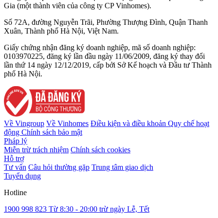
Gia (một thành viên của công ty CP Vinhomes).
Số 72A, đường Nguyễn Trãi, Phường Thượng Đình, Quận Thanh
Xuân, Thành phố Hà Nội, Việt Nam.
Giấy chứng nhận đăng ký doanh nghiệp, mã số doanh nghiệp:
0103970225, đăng ký lần đầu ngày 11/06/2009, đăng ký thay đổi
lần thứ 14 ngày 12/12/2019, cấp bởi Sở Kế hoạch và Đầu tư Thành
phố Hà Nội.
Về Vingroup
Về Vinhomes
Điều kiện và điều khoản
Quy chế hoạt
động
Chính sách bảo mật
Pháp lý
Miễn trừ trách nhiệm
Chính sách cookies
Hỗ trợ
Tư vấn
Câu hỏi thường gặp
Trung tâm giao dịch
Tuyển dụng
Hotline
1900 998 823
Từ 8:30 - 20:00 trừ ngày Lễ, Tết