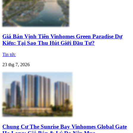
Giá Bán Vịnh Tiên Vinhomes Green Paradise Dự
Kiến: Tại Sao Thu Hút Giới Đầu Tư?
Tin tức
23 thg 7, 2026
Chung Cư The Sunrise Bay Vinhomes Global Gate