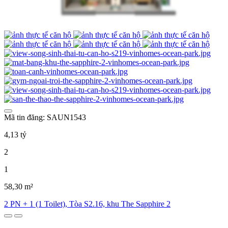
Mã tin đăng: SAUN1543
4,13 tỷ
2
1
58,30 m²
2 PN + 1 (1 Toilet), Tòa S2.16, khu The Sapphire 2