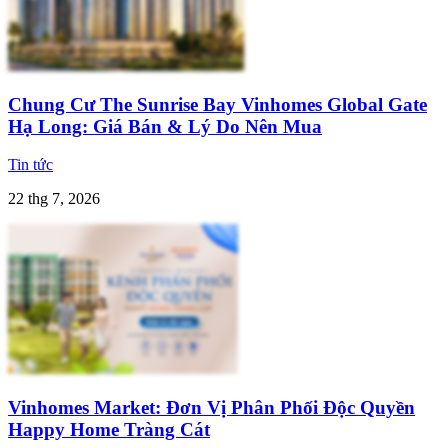
Chung Cư The Sunrise Bay Vinhomes Global Gate
Hạ Long: Giá Bán & Lý Do Nên Mua
Tin tức
22 thg 7, 2026
Vinhomes Market: Đơn Vị Phân Phối Độc Quyền
Happy Home Tràng Cát