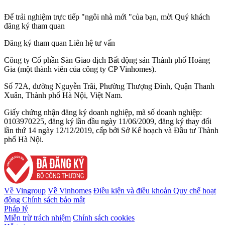
Để trải nghiệm trực tiếp "ngôi nhà mới "của bạn, mời Quý khách
đăng ký tham quan
Đăng ký tham quan
Liên hệ tư vấn
Công ty Cổ phần Sàn Giao dịch Bất động sản Thành phố Hoàng
Gia (một thành viên của công ty CP Vinhomes).
Số 72A, đường Nguyễn Trãi, Phường Thượng Đình, Quận Thanh
Xuân, Thành phố Hà Nội, Việt Nam.
Giấy chứng nhận đăng ký doanh nghiệp, mã số doanh nghiệp:
0103970225, đăng ký lần đầu ngày 11/06/2009, đăng ký thay đổi
lần thứ 14 ngày 12/12/2019, cấp bởi Sở Kế hoạch và Đầu tư Thành
phố Hà Nội.
Về Vingroup
Về Vinhomes
Điều kiện và điều khoản
Quy chế hoạt
động
Chính sách bảo mật
Pháp lý
Miễn trừ trách nhiệm
Chính sách cookies