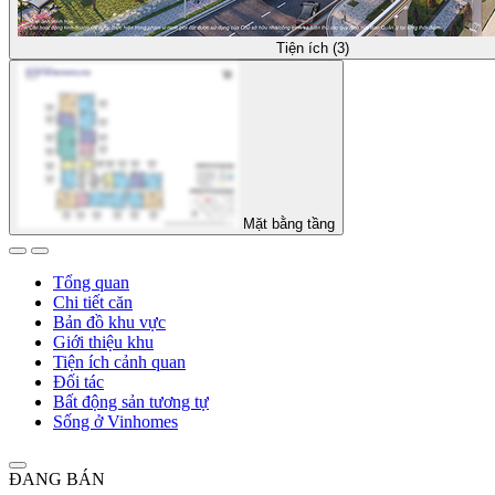
Tiện ích (3)
Mặt bằng tầng
Tổng quan
Chi tiết căn
Bản đồ khu vực
Giới thiệu khu
Tiện ích cảnh quan
Đối tác
Bất động sản tương tự
Sống ở Vinhomes
ĐANG BÁN