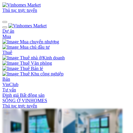
Thủ tục trực tuyến
Dự án
Mua
Mua chuyển nhượng
Mua chủ đầu tư
Thuê
Thuê nhà ở/Kinh doanh
Thuê Văn phòng
Thuê Bán lẻ
Thuê Khu công nghiệp
Bán
VinClub
Tư vấn
Định giá Bất động sản
SỐNG Ở VINHOMES
Thủ tục trực tuyến