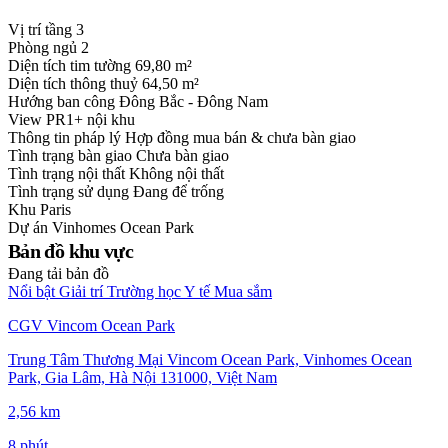
Vị trí tầng
3
Phòng ngủ
2
Diện tích tim tường
69,80 m²
Diện tích thông thuỷ
64,50 m²
Hướng ban công
Đông Bắc - Đông Nam
View
PR1+ nội khu
Thông tin pháp lý
Hợp đồng mua bán & chưa bàn giao
Tình trạng bàn giao
Chưa bàn giao
Tình trạng nội thất
Không nội thất
Tình trạng sử dụng
Đang để trống
Khu
Paris
Dự án
Vinhomes Ocean Park
Bản đồ khu vực
Đang tải bản đồ
Nổi bật
Giải trí
Trường học
Y tế
Mua sắm
CGV Vincom Ocean Park
Trung Tâm Thương Mại Vincom Ocean Park, Vinhomes Ocean
Park, Gia Lâm, Hà Nội 131000, Việt Nam
2,56 km
8 phút