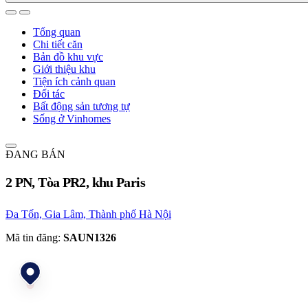
Tổng quan
Chi tiết căn
Bản đồ khu vực
Giới thiệu khu
Tiện ích cảnh quan
Đối tác
Bất động sản tương tự
Sống ở Vinhomes
ĐANG BÁN
2 PN, Tòa PR2, khu Paris
Đa Tốn, Gia Lâm, Thành phố Hà Nội
Mã tin đăng:
SAUN1326