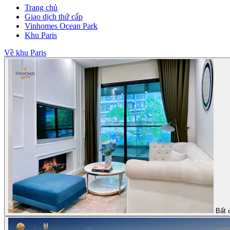
Trang chủ
Giao dịch thứ cấp
Vinhomes Ocean Park
Khu Paris
Về khu Paris
Bất 