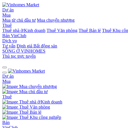
Dự án
Mua
Mua từ chủ đầu tư
Mua chuyển nhượng
Thuê
Thuê nhà ở/Kinh doanh
Thuê Văn phòng
Thuê Bán lẻ
Thuê Khu côn
Bán
VinClub
Dịch vụ
Tư vấn
Định giá Bất động sản
SỐNG Ở VINHOMES
Thủ tục trực tuyến
Dự án
Mua
Mua chuyển nhượng
Mua chủ đầu tư
Thuê
Thuê nhà ở/Kinh doanh
Thuê Văn phòng
Thuê Bán lẻ
Thuê Khu công nghiệp
Bán
VinClub