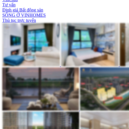
Tư vấn
Định giá Bất động sản
SỐNG Ở VINHOMES
Thủ tục trực tuyến