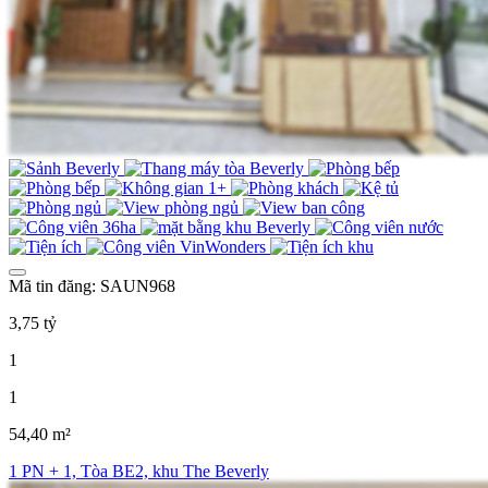
Mã tin đăng: SAUN968
3,75 tỷ
1
1
54,40 m²
1 PN + 1, Tòa BE2, khu The Beverly