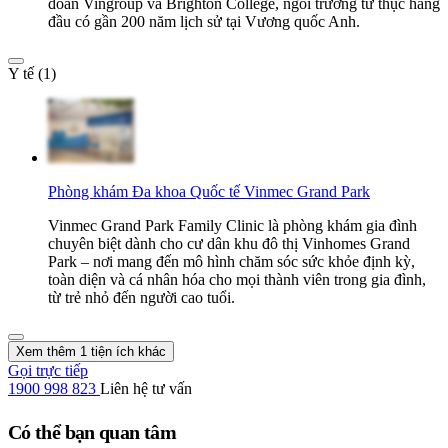
đoàn Vingroup và Brighton College, ngôi trường tư thục hàng
đầu có gần 200 năm lịch sử tại Vương quốc Anh.
Y tế (1)
Phòng khám Đa khoa Quốc tế Vinmec Grand Park
Vinmec Grand Park Family Clinic là phòng khám gia đình
chuyên biệt dành cho cư dân khu đô thị Vinhomes Grand
Park – nơi mang đến mô hình chăm sóc sức khỏe định kỳ,
toàn diện và cá nhân hóa cho mọi thành viên trong gia đình,
từ trẻ nhỏ đến người cao tuổi.
Xem thêm 1 tiện ích khác
Gọi trực tiếp
1900 998 823
Liên hệ tư vấn
Có thể bạn quan tâm