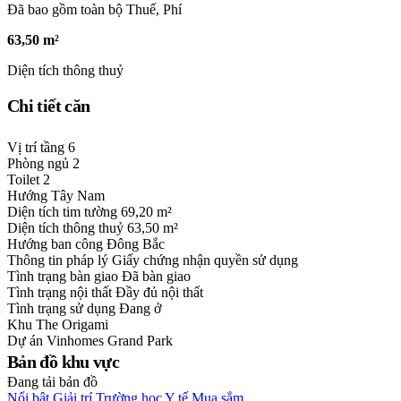
Đã bao gồm toàn bộ Thuế, Phí
63,50 m²
Diện tích thông thuỷ
Chi tiết căn
Vị trí tầng
6
Phòng ngủ
2
Toilet
2
Hướng
Tây Nam
Diện tích tim tường
69,20 m²
Diện tích thông thuỷ
63,50 m²
Hướng ban công
Đông Bắc
Thông tin pháp lý
Giấy chứng nhận quyền sử dụng
Tình trạng bàn giao
Đã bàn giao
Tình trạng nội thất
Đầy đủ nội thất
Tình trạng sử dụng
Đang ở
Khu
The Origami
Dự án
Vinhomes Grand Park
Bản đồ khu vực
Đang tải bản đồ
Nổi bật
Giải trí
Trường học
Y tế
Mua sắm