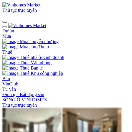
Thủ tục trực tuyến
Dự án
Mua
Mua chuyển nhượng
Mua chủ đầu tư
Thuê
Thuê nhà ở/Kinh doanh
Thuê Văn phòng
Thuê Bán lẻ
Thuê Khu công nghiệp
Bán
VinClub
Tư vấn
Định giá Bất động sản
SỐNG Ở VINHOMES
Thủ tục trực tuyến