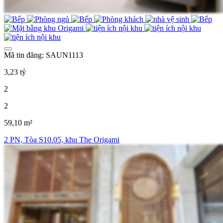
Mã tin đăng: SAUN1113
3,23 tỷ
2
2
59,10 m²
2 PN, Tòa S10.05, khu The Origami