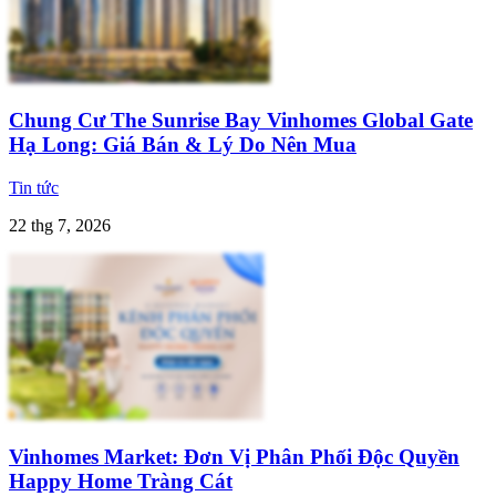
Chung Cư The Sunrise Bay Vinhomes Global Gate
Hạ Long: Giá Bán & Lý Do Nên Mua
Tin tức
22 thg 7, 2026
Vinhomes Market: Đơn Vị Phân Phối Độc Quyền
Happy Home Tràng Cát