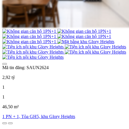
Mã tin đăng: SAUN2624
2,92 tỷ
1
1
46,50 m²
1 PN + 1, Tòa GH5, khu Glory Heights