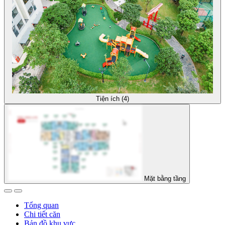
Tiện ích (4)
Mặt bằng tầng
Tổng quan
Chi tiết căn
Bản đồ khu vực