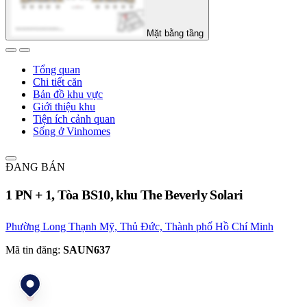
Mặt bằng tầng
Tổng quan
Chi tiết căn
Bản đồ khu vực
Giới thiệu khu
Tiện ích cảnh quan
Sống ở Vinhomes
ĐANG BÁN
1 PN + 1, Tòa BS10, khu The Beverly Solari
Phường Long Thạnh Mỹ, Thủ Đức, Thành phố Hồ Chí Minh
Mã tin đăng:
SAUN637