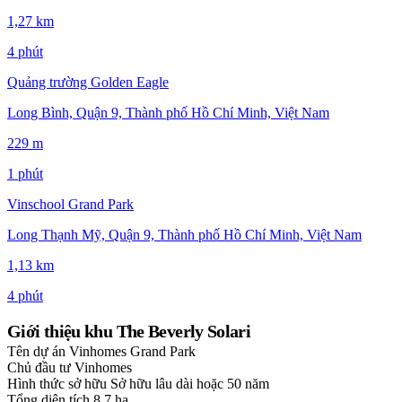
1,27 km
4 phút
Quảng trường Golden Eagle
Long Bình, Quận 9, Thành phố Hồ Chí Minh, Việt Nam
229 m
1 phút
Vinschool Grand Park
Long Thạnh Mỹ, Quận 9, Thành phố Hồ Chí Minh, Việt Nam
1,13 km
4 phút
Giới thiệu khu The Beverly Solari
Tên dự án
Vinhomes Grand Park
Chủ đầu tư
Vinhomes
Hình thức sở hữu
Sở hữu lâu dài hoặc 50 năm
Tổng diện tích
8,7 ha