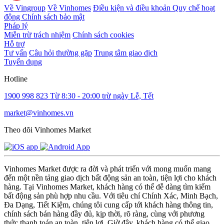
Về Vingroup
Về Vinhomes
Điều kiện và điều khoản
Quy chế hoạt
động
Chính sách bảo mật
Pháp lý
Miễn trừ trách nhiệm
Chính sách cookies
Hỗ trợ
Tư vấn
Câu hỏi thường gặp
Trung tâm giao dịch
Tuyển dụng
Hotline
1900 998 823
Từ 8:30 - 20:00 trừ ngày Lễ, Tết
market@vinhomes.vn
Theo dõi Vinhomes Market
Vinhomes Market được ra đời và phát triển với mong muốn mang
đến một nền tảng giao dịch bất động sản an toàn, tiện lợi cho khách
hàng. Tại Vinhomes Market, khách hàng có thể dễ dàng tìm kiếm
bất động sản phù hợp nhu cầu. Với tiêu chí Chính Xác, Minh Bạch,
Đa Dạng, Tiết Kiệm, chúng tôi cung cấp tới khách hàng thông tin,
chính sách bán hàng đầy đủ, kịp thời, rõ ràng, cùng với phương
thức thanh toán an toàn, tiện lợi. Giờ đây, khách hàng có thể giao