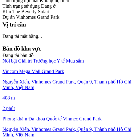
Tình trạng nội thất
Không nội thất
Tình trạng sử dụng
Đang ở
Khu
The Beverly Solari
Dự án
Vinhomes Grand Park
Vị trí căn
Đang tải mặt bằng...
Bản đồ khu vực
Đang tải bản đồ
Nổi bật
Giải trí
Trường học
Y tế
Mua sắm
Vincom Mega Mall Grand Park
Nguyễn Xiển, Vinhomes Grand Park, Quận 9, Thành phố Hồ Chí
Minh, Việt Nam
408 m
2 phút
Phòng khám Đa khoa Quốc tế Vinmec Grand Park
Nguyễn Xiển, Vinhomes Grand Park, Quận 9, Thành phố Hồ Chí
Minh, Việt Nam