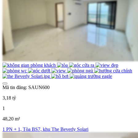
Mã tin đăng: SAUN600
3,18 tỷ
1
48,20 m²
1 PN + 1, Tòa BS7, khu The Beverly Solari