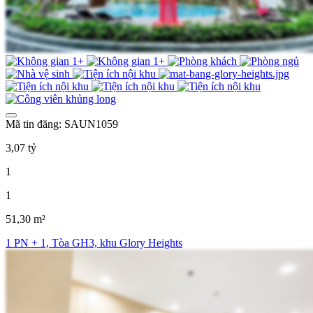
Mã tin đăng: SAUN1059
3,07 tỷ
1
1
51,30 m²
1 PN + 1, Tòa GH3, khu Glory Heights