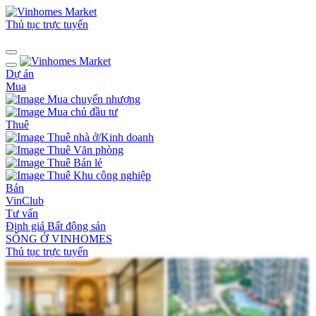
Thủ tục trực tuyến
Dự án
Mua
Mua chuyển nhượng
Mua chủ đầu tư
Thuê
Thuê nhà ở/Kinh doanh
Thuê Văn phòng
Thuê Bán lẻ
Thuê Khu công nghiệp
Bán
VinClub
Tư vấn
Định giá Bất động sản
SỐNG Ở VINHOMES
Thủ tục trực tuyến