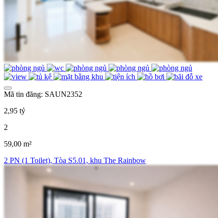
Mã tin đăng: SAUN2352
2,95 tỷ
2
59,00 m²
2 PN (1 Toilet), Tòa S5.01, khu The Rainbow