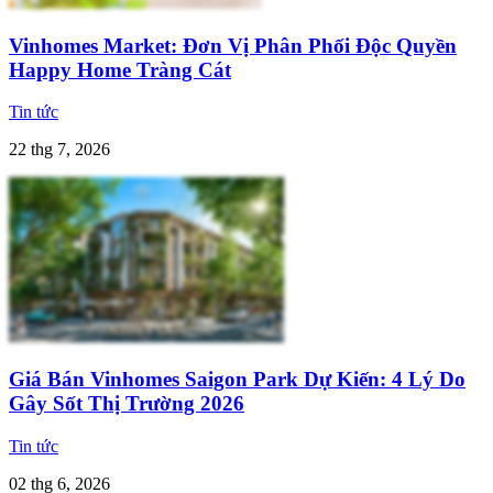
Vinhomes Market: Đơn Vị Phân Phối Độc Quyền
Happy Home Tràng Cát
Tin tức
22 thg 7, 2026
Giá Bán Vinhomes Saigon Park Dự Kiến: 4 Lý Do
Gây Sốt Thị Trường 2026
Tin tức
02 thg 6, 2026