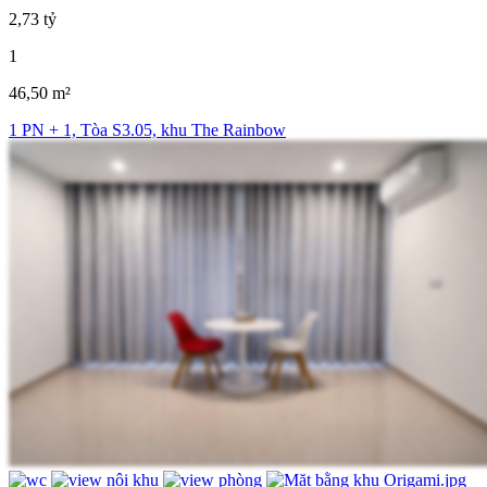
2,73 tỷ
1
46,50 m²
1 PN + 1, Tòa S3.05, khu The Rainbow