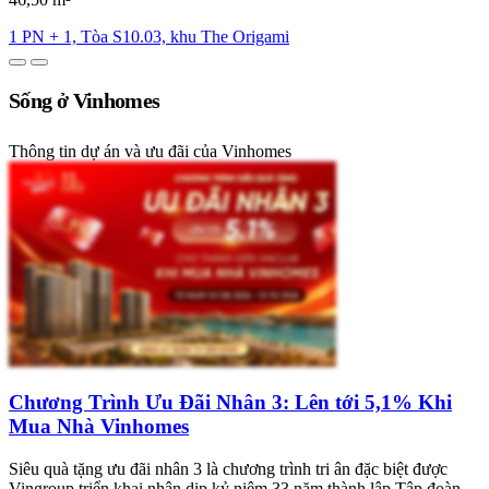
1 PN + 1, Tòa S10.03, khu The Origami
Sống ở Vinhomes
Thông tin dự án và ưu đãi của Vinhomes
Chương Trình Ưu Đãi Nhân 3: Lên tới 5,1% Khi
Mua Nhà Vinhomes
Siêu quà tặng ưu đãi nhân 3 là chương trình tri ân đặc biệt được
Vingroup triển khai nhân dịp kỷ niệm 33 năm thành lập Tập đoàn