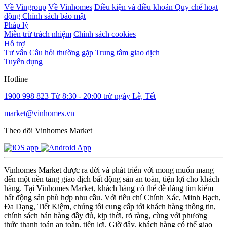
Về Vingroup
Về Vinhomes
Điều kiện và điều khoản
Quy chế hoạt
động
Chính sách bảo mật
Pháp lý
Miễn trừ trách nhiệm
Chính sách cookies
Hỗ trợ
Tư vấn
Câu hỏi thường gặp
Trung tâm giao dịch
Tuyển dụng
Hotline
1900 998 823
Từ 8:30 - 20:00 trừ ngày Lễ, Tết
market@vinhomes.vn
Theo dõi Vinhomes Market
Vinhomes Market được ra đời và phát triển với mong muốn mang
đến một nền tảng giao dịch bất động sản an toàn, tiện lợi cho khách
hàng. Tại Vinhomes Market, khách hàng có thể dễ dàng tìm kiếm
bất động sản phù hợp nhu cầu. Với tiêu chí Chính Xác, Minh Bạch,
Đa Dạng, Tiết Kiệm, chúng tôi cung cấp tới khách hàng thông tin,
chính sách bán hàng đầy đủ, kịp thời, rõ ràng, cùng với phương
thức thanh toán an toàn, tiện lợi. Giờ đây, khách hàng có thể giao