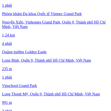
1 phút
Phòng khám Đa khoa Quốc tế Vinmec Grand Park
Nguyễn Xiển, Vinhomes Grand Park, Quận 9, Thành phố Hồ Chí
Minh, Việt Nam
1,24 km
4 phút
Quảng trường Golden Eagle
Long Bình, Quận 9, Thành phố Hồ Chí Minh, Việt Nam
235 m
1 phút
Vinschool Grand Park
Long Thạnh Mỹ, Quận 9, Thành phố Hồ Chí Minh, Việt Nam
991 m
3 phút