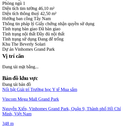
Phòng ngủ
1
Diện tích tim tường
46,10 m²
Diện tích thông thuỷ
42,50 m²
Hướng ban công
Tây Nam
Thông tin pháp lý
Giấy chứng nhận quyền sử dụng
Tình trạng bàn giao
Đã bàn giao
Tình trạng nội thất
Đầy đủ nội thất
Tình trạng sử dụng
Đang để trống
Khu
The Beverly Solari
Dự án
Vinhomes Grand Park
Vị trí căn
Đang tải mặt bằng...
Bản đồ khu vực
Đang tải bản đồ
Nổi bật
Giải trí
Trường học
Y tế
Mua sắm
Vincom Mega Mall Grand Park
Nguyễn Xiển, Vinhomes Grand Park, Quận 9, Thành phố Hồ Chí
Minh, Việt Nam
348 m