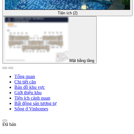
Tiện ích (2)
Mặt bằng tầng
Tổng quan
Chi tiết căn
Bản đồ khu vực
Giới thiệu khu
Tiện ích cảnh quan
Bất động sản tương tự
Sống ở Vinhomes
Đã bán