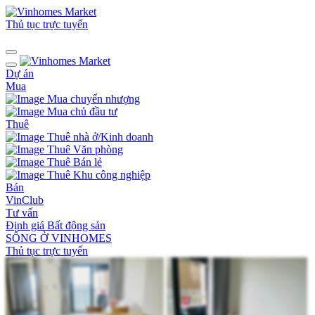
Thủ tục trực tuyến
Dự án
Mua
Mua chuyển nhượng
Mua chủ đầu tư
Thuê
Thuê nhà ở/Kinh doanh
Thuê Văn phòng
Thuê Bán lẻ
Thuê Khu công nghiệp
Bán
VinClub
Tư vấn
Định giá Bất động sản
SỐNG Ở VINHOMES
Thủ tục trực tuyến