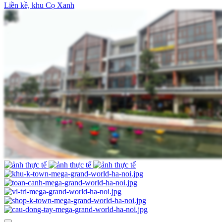
Liền kề, khu Cọ Xanh