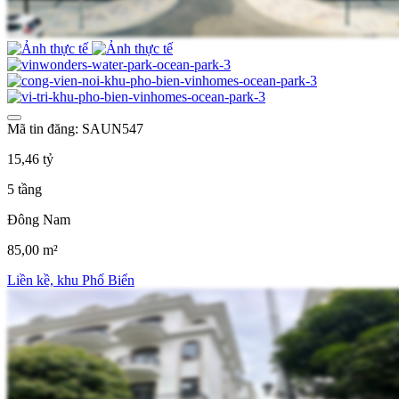
Mã tin đăng: SAUN547
15,46 tỷ
5 tầng
Đông Nam
85,00 m²
Liền kề, khu Phố Biển