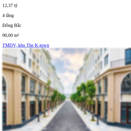
12,37 tỷ
4 tầng
Đông Bắc
90,00 m²
TMDV, khu The K-town