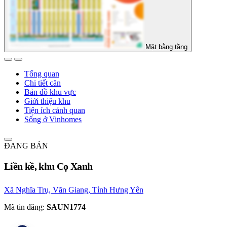
Mặt bằng tầng
Tổng quan
Chi tiết căn
Bản đồ khu vực
Giới thiệu khu
Tiện ích cảnh quan
Sống ở Vinhomes
ĐANG BÁN
Liền kề, khu Cọ Xanh
Xã Nghĩa Trụ, Văn Giang, Tỉnh Hưng Yên
Mã tin đăng:
SAUN1774