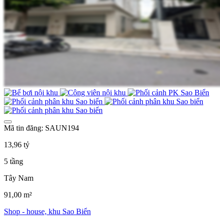
Mã tin đăng: SAUN194
13,96 tỷ
5 tầng
Tây Nam
91,00 m²
Shop - house, khu Sao Biển