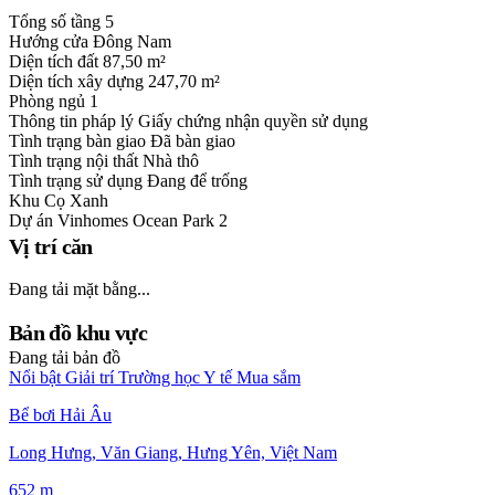
Tổng số tầng
5
Hướng cửa
Đông Nam
Diện tích đất
87,50 m²
Diện tích xây dựng
247,70 m²
Phòng ngủ
1
Thông tin pháp lý
Giấy chứng nhận quyền sử dụng
Tình trạng bàn giao
Đã bàn giao
Tình trạng nội thất
Nhà thô
Tình trạng sử dụng
Đang để trống
Khu
Cọ Xanh
Dự án
Vinhomes Ocean Park 2
Vị trí căn
Đang tải mặt bằng...
Bản đồ khu vực
Đang tải bản đồ
Nổi bật
Giải trí
Trường học
Y tế
Mua sắm
Bể bơi Hải Âu
Long Hưng, Văn Giang, Hưng Yên, Việt Nam
652 m