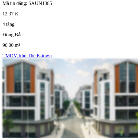
Mã tin đăng: SAUN1385
12,37 tỷ
4 tầng
Đông Bắc
90,00 m²
TMDV, khu The K-town