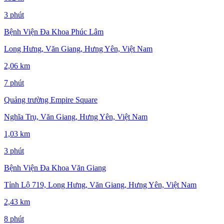
3 phút
Bệnh Viện Đa Khoa Phúc Lâm
Long Hưng, Văn Giang, Hưng Yên, Việt Nam
2,06 km
7 phút
Quảng trường Empire Square
Nghĩa Trụ, Văn Giang, Hưng Yên, Việt Nam
1,03 km
3 phút
Bệnh Viện Đa Khoa Văn Giang
Tỉnh Lộ 719, Long Hưng, Văn Giang, Hưng Yên, Việt Nam
2,43 km
8 phút