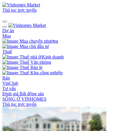
Thủ tục trực tuyến
Dự án
Mua
Mua chuyển nhượng
Mua chủ đầu tư
Thuê
Thuê nhà ở/Kinh doanh
Thuê Văn phòng
Thuê Bán lẻ
Thuê Khu công nghiệp
Bán
VinClub
Tư vấn
Định giá Bất động sản
SỐNG Ở VINHOMES
Thủ tục trực tuyến