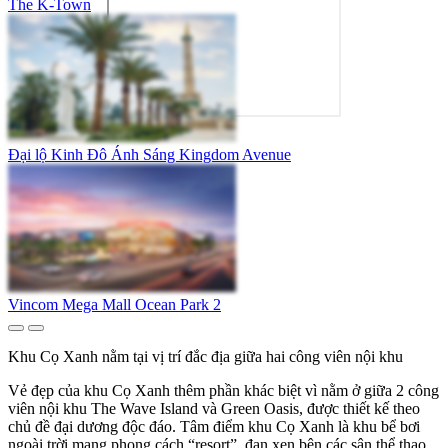
The K-Town
Đại lộ Kinh Đô Ánh Sáng Kingdom Avenue
Vincom Mega Mall Ocean Park 2
Khu Cọ Xanh nằm tại vị trí đắc địa giữa hai công viên nội khu
Vẻ đẹp của khu Cọ Xanh thêm phần khác biệt vì nằm ở giữa 2 công
viên nội khu The Wave Island và Green Oasis, được thiết kế theo
chủ đề đại dương độc đáo. Tâm điểm khu Cọ Xanh là khu bể bơi
ngoài trời mang phong cách “resort”, đan xen bên các sân thể thao