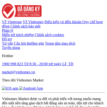
Về Vingroup
Về Vinhomes
Điều kiện và điều khoản
Quy chế hoạt
động
Chính sách bảo mật
Pháp lý
Miễn trừ trách nhiệm
Chính sách cookies
Hỗ trợ
Tư vấn
Câu hỏi thường gặp
Trung tâm giao dịch
Tuyển dụng
Hotline
1900 998 823
Từ 8:30 - 20:00 trừ ngày Lễ, Tết
market@vinhomes.vn
Theo dõi Vinhomes Market
Vinhomes Market được ra đời và phát triển với mong muốn mang
đến một nền tảng giao dịch bất động sản an toàn, tiện lợi cho khách