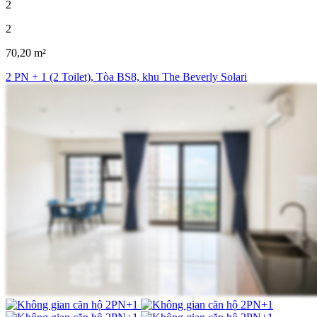
2
2
70,20 m²
2 PN + 1 (2 Toilet), Tòa BS8, khu The Beverly Solari