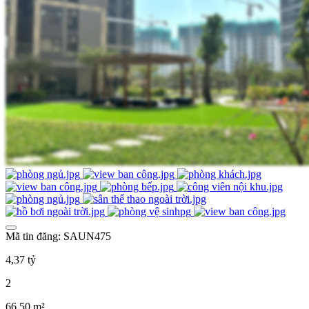
Mã tin đăng: SAUN475
4,37 tỷ
2
66,50 m²