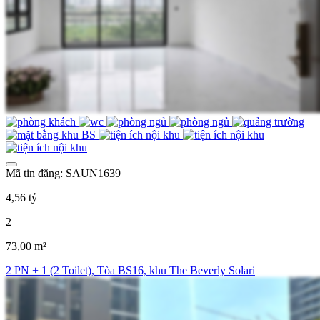
Mã tin đăng: SAUN1639
4,56 tỷ
2
73,00 m²
2 PN + 1 (2 Toilet), Tòa BS16, khu The Beverly Solari