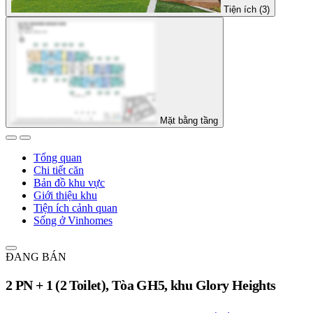
Tiện ích (3)
Mặt bằng tầng
Tổng quan
Chi tiết căn
Bản đồ khu vực
Giới thiệu khu
Tiện ích cảnh quan
Sống ở Vinhomes
ĐANG BÁN
2 PN + 1 (2 Toilet), Tòa GH5, khu Glory Heights