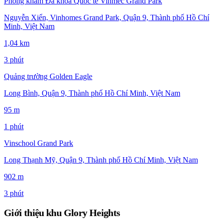
Phòng khám Đa khoa Quốc tế Vinmec Grand Park
Nguyễn Xiển, Vinhomes Grand Park, Quận 9, Thành phố Hồ Chí
Minh, Việt Nam
1,04 km
3 phút
Quảng trường Golden Eagle
Long Bình, Quận 9, Thành phố Hồ Chí Minh, Việt Nam
95 m
1 phút
Vinschool Grand Park
Long Thạnh Mỹ, Quận 9, Thành phố Hồ Chí Minh, Việt Nam
902 m
3 phút
Giới thiệu khu Glory Heights