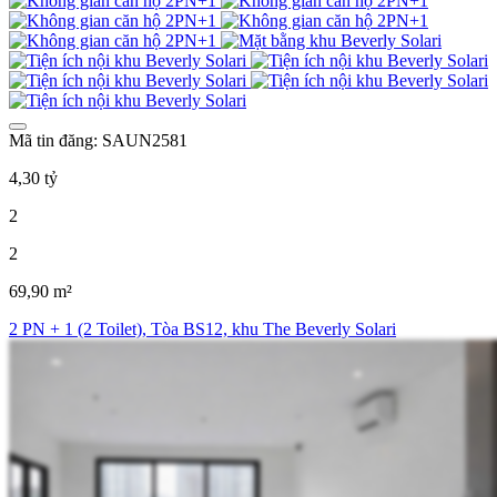
Mã tin đăng: SAUN2581
4,30 tỷ
2
2
69,90 m²
2 PN + 1 (2 Toilet), Tòa BS12, khu The Beverly Solari