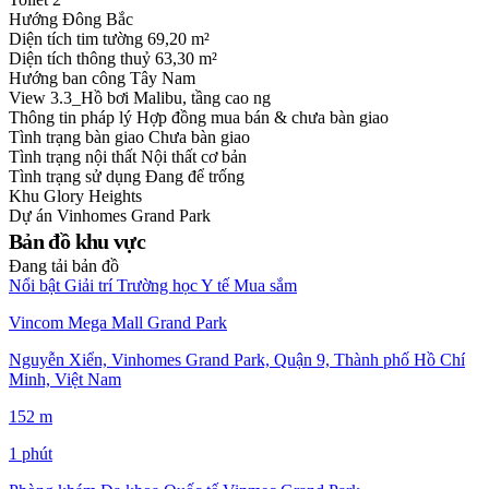
Hướng
Đông Bắc
Diện tích tim tường
69,20 m²
Diện tích thông thuỷ
63,30 m²
Hướng ban công
Tây Nam
View
3.3_Hồ bơi Malibu, tầng cao ng
Thông tin pháp lý
Hợp đồng mua bán & chưa bàn giao
Tình trạng bàn giao
Chưa bàn giao
Tình trạng nội thất
Nội thất cơ bản
Tình trạng sử dụng
Đang để trống
Khu
Glory Heights
Dự án
Vinhomes Grand Park
Bản đồ khu vực
Đang tải bản đồ
Nổi bật
Giải trí
Trường học
Y tế
Mua sắm
Vincom Mega Mall Grand Park
Nguyễn Xiển, Vinhomes Grand Park, Quận 9, Thành phố Hồ Chí
Minh, Việt Nam
152 m
1 phút