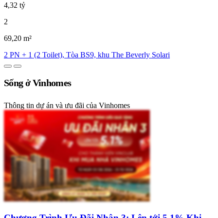
4,32 tỷ
2
69,20 m²
2 PN + 1 (2 Toilet), Tòa BS9, khu The Beverly Solari
Sống ở Vinhomes
Thông tin dự án và ưu đãi của Vinhomes
Chương Trình Ưu Đãi Nhân 3: Lên tới 5,1% Khi