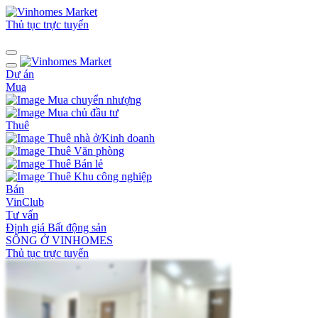
Thủ tục trực tuyến
Dự án
Mua
Mua chuyển nhượng
Mua chủ đầu tư
Thuê
Thuê nhà ở/Kinh doanh
Thuê Văn phòng
Thuê Bán lẻ
Thuê Khu công nghiệp
Bán
VinClub
Tư vấn
Định giá Bất động sản
SỐNG Ở VINHOMES
Thủ tục trực tuyến