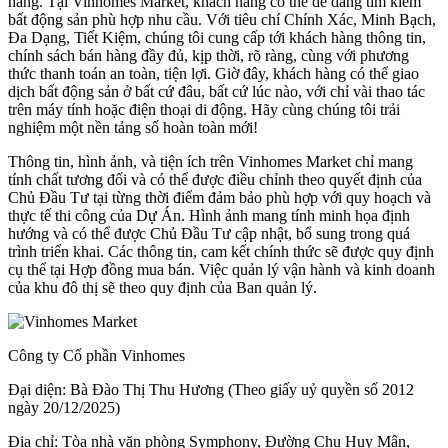
hàng. Tại Vinhomes Market, khách hàng có thể dễ dàng tìm kiếm
bất động sản phù hợp nhu cầu. Với tiêu chí Chính Xác, Minh Bạch,
Đa Dạng, Tiết Kiệm, chúng tôi cung cấp tới khách hàng thông tin,
chính sách bán hàng đầy đủ, kịp thời, rõ ràng, cùng với phương
thức thanh toán an toàn, tiện lợi. Giờ đây, khách hàng có thể giao
dịch bất động sản ở bất cứ đâu, bất cứ lúc nào, với chỉ vài thao tác
trên máy tính hoặc điện thoại di động. Hãy cùng chúng tôi trải
nghiệm một nền tảng số hoàn toàn mới!
Thông tin, hình ảnh, và tiện ích trên Vinhomes Market chỉ mang
tính chất tương đối và có thể được điều chỉnh theo quyết định của
Chủ Đầu Tư tại từng thời điểm đảm bảo phù hợp với quy hoạch và
thực tế thi công của Dự Án. Hình ảnh mang tính minh họa định
hướng và có thể được Chủ Đầu Tư cập nhật, bổ sung trong quá
trình triển khai. Các thông tin, cam kết chính thức sẽ được quy định
cụ thể tại Hợp đồng mua bán. Việc quản lý vận hành và kinh doanh
của khu đô thị sẽ theo quy định của Ban quản lý.
Công ty Cổ phần Vinhomes
Đại diện: Bà Đào Thị Thu Hương (Theo giấy uỷ quyền số 2012
ngày 20/12/2025)
Địa chỉ: Tòa nhà văn phòng Symphony, Đường Chu Huy Mân,