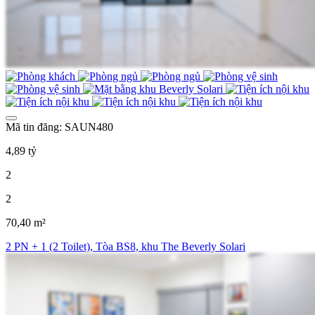
Mã tin đăng: SAUN480
4,89 tỷ
2
2
70,40 m²
2 PN + 1 (2 Toilet), Tòa BS8, khu The Beverly Solari