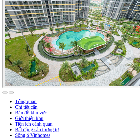
Tổng quan
Chi tiết căn
Bản đồ khu vực
Giới thiệu khu
Tiện ích cảnh quan
Bất động sản tương tự
Sống ở Vinhomes