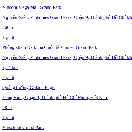
Vincom Mega Mall Grand Park
Nguyễn Xiển, Vinhomes Grand Park, Quận 9, Thành phố Hồ Chí Mi
266 m
1 phút
Phòng khám Đa khoa Quốc tế Vinmec Grand Park
Nguyễn Xiển, Vinhomes Grand Park, Quận 9, Thành phố Hồ Chí Mi
1,14 km
4 phút
Quảng trường Golden Eagle
Long Bình, Quận 9, Thành phố Hồ Chí Minh, Việt Nam
98 m
1 phút
Vinschool Grand Park