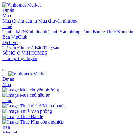
Dự án
Mua
Mua từ chủ đầu tư
Mua chuyển nhượng
Thuê
Thuê nhà ở/Kinh doanh
Thuê Văn phòng
Thuê Bán lẻ
Thuê Khu côn
Bán
VinClub
Dịch vụ
Tư vấn
Định giá Bất động sản
SỐNG Ở VINHOMES
Thủ tục trực tuyến
Dự án
Mua
Mua chuyển nhượng
Mua chủ đầu tư
Thuê
Thuê nhà ở/Kinh doanh
Thuê Văn phòng
Thuê Bán lẻ
Thuê Khu công nghiệp
Bán
VinClub