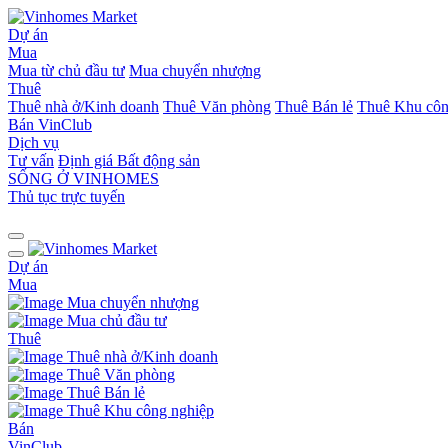
Dự án
Mua
Mua từ chủ đầu tư
Mua chuyển nhượng
Thuê
Thuê nhà ở/Kinh doanh
Thuê Văn phòng
Thuê Bán lẻ
Thuê Khu côn
Bán
VinClub
Dịch vụ
Tư vấn
Định giá Bất động sản
SỐNG Ở VINHOMES
Thủ tục trực tuyến
Dự án
Mua
Mua chuyển nhượng
Mua chủ đầu tư
Thuê
Thuê nhà ở/Kinh doanh
Thuê Văn phòng
Thuê Bán lẻ
Thuê Khu công nghiệp
Bán
VinClub