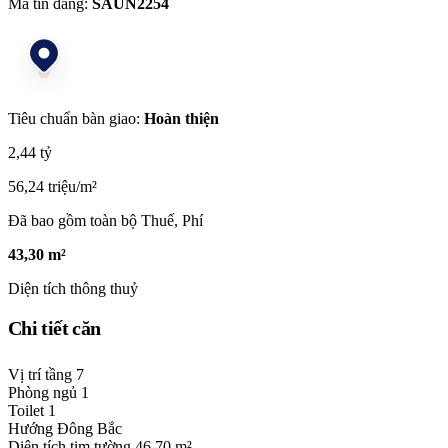
Mã tin đăng:
SAUN2254
Tiêu chuẩn bàn giao:
Hoàn thiện
2,44 tỷ
56,24 triệu/m²
Đã bao gồm toàn bộ Thuế, Phí
43,30 m²
Diện tích thông thuỷ
Chi tiết căn
Vị trí tầng
7
Phòng ngủ
1
Toilet
1
Hướng
Đông Bắc
Diện tích tim tường
46,70 m²