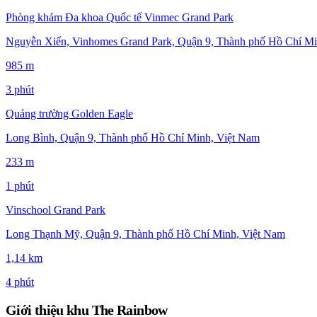
Phòng khám Đa khoa Quốc tế Vinmec Grand Park
Nguyễn Xiển, Vinhomes Grand Park, Quận 9, Thành phố Hồ Chí Mi
985 m
3 phút
Quảng trường Golden Eagle
Long Bình, Quận 9, Thành phố Hồ Chí Minh, Việt Nam
233 m
1 phút
Vinschool Grand Park
Long Thạnh Mỹ, Quận 9, Thành phố Hồ Chí Minh, Việt Nam
1,14 km
4 phút
Giới thiệu khu The Rainbow