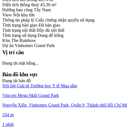
Diện tích thông thuỷ
43,30 m²
Hướng ban công
Tây Nam
View
Nội khu lớn
Thông tin pháp lý
Giấy chứng nhận quyền sử dụng
Tình trạng bàn giao
Đã bàn giao
Tình trạng nội thất
Đầy đủ nội thất
Tình trạng sử dụng
Đang để trống
Khu
The Rainbow
Dự án
Vinhomes Grand Park
Vị trí căn
Đang tải mặt bằng...
Bản đồ khu vực
Đang tải bản đồ
Nổi bật
Giải trí
Trường học
Y tế
Mua sắm
Vincom Mega Mall Grand Park
Nguyễn Xiển, Vinhomes Grand Park, Quận 9, Thành phố Hồ Chí Mi
334 m
1 phút