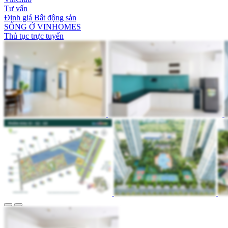
Tư vấn
Định giá Bất động sản
SỐNG Ở VINHOMES
Thủ tục trực tuyến