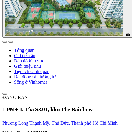
Tiện 
Tổng quan
Chi tiết căn
Bản đồ khu vực
Giới thiệu khu
Tiện ích cảnh quan
Bất động sản tương tự
Sống ở Vinhomes
ĐANG BÁN
1 PN + 1, Tòa S3.01, khu The Rainbow
Phường Long Thạnh Mỹ, Thủ Đức, Thành phố Hồ Chí Minh