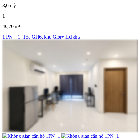
3,65 tỷ
1
46,70 m²
1 PN + 1, Tòa GH6, khu Glory Heights