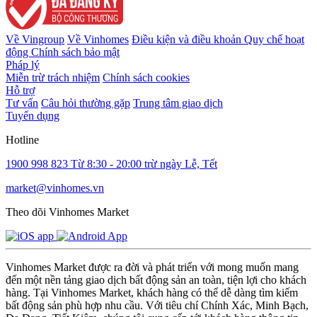
Về Vingroup
Về Vinhomes
Điều kiện và điều khoản
Quy chế hoạt
động
Chính sách bảo mật
Pháp lý
Miễn trừ trách nhiệm
Chính sách cookies
Hỗ trợ
Tư vấn
Câu hỏi thường gặp
Trung tâm giao dịch
Tuyển dụng
Hotline
1900 998 823
Từ 8:30 - 20:00 trừ ngày Lễ, Tết
market@vinhomes.vn
Theo dõi Vinhomes Market
Vinhomes Market được ra đời và phát triển với mong muốn mang
đến một nền tảng giao dịch bất động sản an toàn, tiện lợi cho khách
hàng. Tại Vinhomes Market, khách hàng có thể dễ dàng tìm kiếm
bất động sản phù hợp nhu cầu. Với tiêu chí Chính Xác, Minh Bạch,