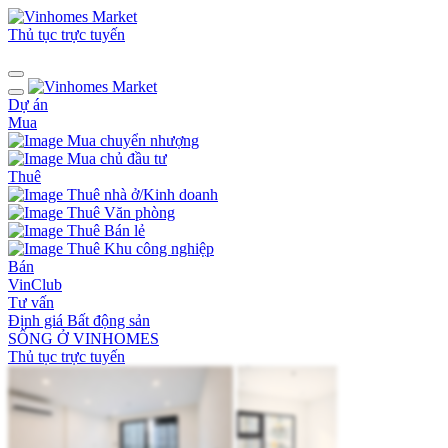
Thủ tục trực tuyến
Dự án
Mua
Mua chuyển nhượng
Mua chủ đầu tư
Thuê
Thuê nhà ở/Kinh doanh
Thuê Văn phòng
Thuê Bán lẻ
Thuê Khu công nghiệp
Bán
VinClub
Tư vấn
Định giá Bất động sản
SỐNG Ở VINHOMES
Thủ tục trực tuyến