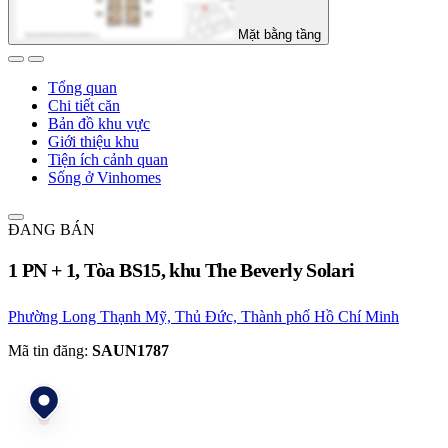
Mặt bằng tầng
Tổng quan
Chi tiết căn
Bản đồ khu vực
Giới thiệu khu
Tiện ích cảnh quan
Sống ở Vinhomes
ĐANG BÁN
1 PN + 1, Tòa BS15, khu The Beverly Solari
Phường Long Thạnh Mỹ, Thủ Đức, Thành phố Hồ Chí Minh
Mã tin đăng:
SAUN1787