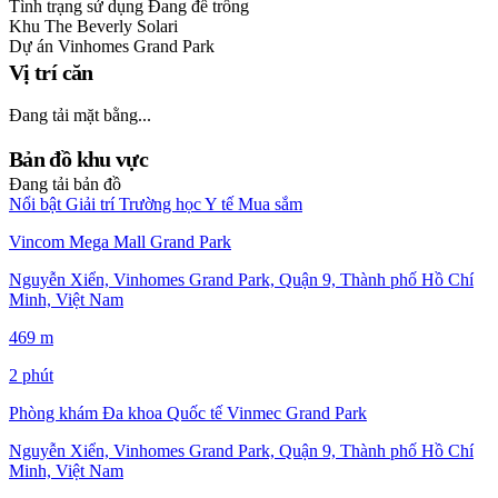
Tình trạng sử dụng
Đang để trống
Khu
The Beverly Solari
Dự án
Vinhomes Grand Park
Vị trí căn
Đang tải mặt bằng...
Bản đồ khu vực
Đang tải bản đồ
Nổi bật
Giải trí
Trường học
Y tế
Mua sắm
Vincom Mega Mall Grand Park
Nguyễn Xiển, Vinhomes Grand Park, Quận 9, Thành phố Hồ Chí
Minh, Việt Nam
469 m
2 phút
Phòng khám Đa khoa Quốc tế Vinmec Grand Park
Nguyễn Xiển, Vinhomes Grand Park, Quận 9, Thành phố Hồ Chí
Minh, Việt Nam