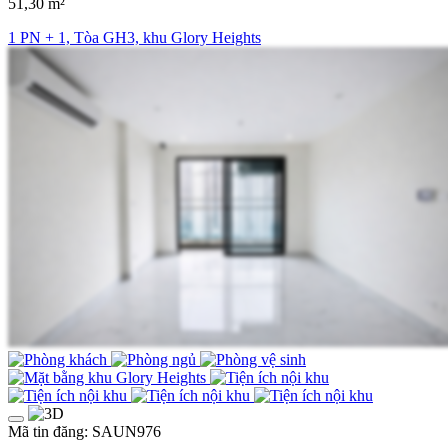
51,30 m²
1 PN + 1, Tòa GH3, khu Glory Heights
Mã tin đăng: SAUN976