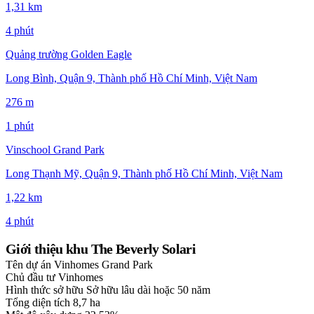
1,31 km
4 phút
Quảng trường Golden Eagle
Long Bình, Quận 9, Thành phố Hồ Chí Minh, Việt Nam
276 m
1 phút
Vinschool Grand Park
Long Thạnh Mỹ, Quận 9, Thành phố Hồ Chí Minh, Việt Nam
1,22 km
4 phút
Giới thiệu khu The Beverly Solari
Tên dự án
Vinhomes Grand Park
Chủ đầu tư
Vinhomes
Hình thức sở hữu
Sở hữu lâu dài hoặc 50 năm
Tổng diện tích
8,7 ha