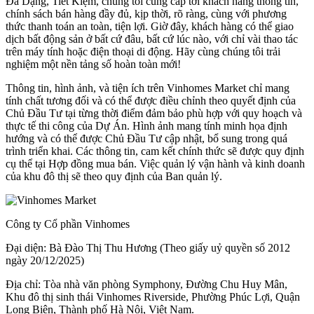
Đa Dạng, Tiết Kiệm, chúng tôi cung cấp tới khách hàng thông tin,
chính sách bán hàng đầy đủ, kịp thời, rõ ràng, cùng với phương
thức thanh toán an toàn, tiện lợi. Giờ đây, khách hàng có thể giao
dịch bất động sản ở bất cứ đâu, bất cứ lúc nào, với chỉ vài thao tác
trên máy tính hoặc điện thoại di động. Hãy cùng chúng tôi trải
nghiệm một nền tảng số hoàn toàn mới!
Thông tin, hình ảnh, và tiện ích trên Vinhomes Market chỉ mang
tính chất tương đối và có thể được điều chỉnh theo quyết định của
Chủ Đầu Tư tại từng thời điểm đảm bảo phù hợp với quy hoạch và
thực tế thi công của Dự Án. Hình ảnh mang tính minh họa định
hướng và có thể được Chủ Đầu Tư cập nhật, bổ sung trong quá
trình triển khai. Các thông tin, cam kết chính thức sẽ được quy định
cụ thể tại Hợp đồng mua bán. Việc quản lý vận hành và kinh doanh
của khu đô thị sẽ theo quy định của Ban quản lý.
Công ty Cổ phần Vinhomes
Đại diện: Bà Đào Thị Thu Hương (Theo giấy uỷ quyền số 2012
ngày 20/12/2025)
Địa chỉ: Tòa nhà văn phòng Symphony, Đường Chu Huy Mân,
Khu đô thị sinh thái Vinhomes Riverside, Phường Phúc Lợi, Quận
Long Biên, Thành phố Hà Nội, Việt Nam.