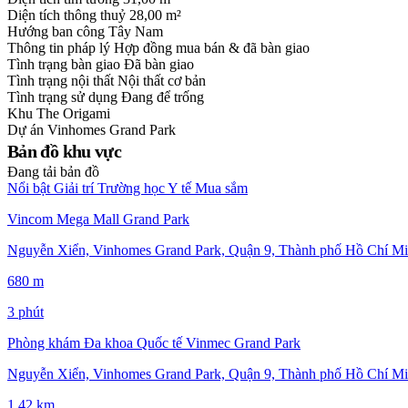
Diện tích thông thuỷ
28,00 m²
Hướng ban công
Tây Nam
Thông tin pháp lý
Hợp đồng mua bán & đã bàn giao
Tình trạng bàn giao
Đã bàn giao
Tình trạng nội thất
Nội thất cơ bản
Tình trạng sử dụng
Đang để trống
Khu
The Origami
Dự án
Vinhomes Grand Park
Bản đồ khu vực
Đang tải bản đồ
Nổi bật
Giải trí
Trường học
Y tế
Mua sắm
Vincom Mega Mall Grand Park
Nguyễn Xiển, Vinhomes Grand Park, Quận 9, Thành phố Hồ Chí Mi
680 m
3 phút
Phòng khám Đa khoa Quốc tế Vinmec Grand Park
Nguyễn Xiển, Vinhomes Grand Park, Quận 9, Thành phố Hồ Chí Mi
1,42 km