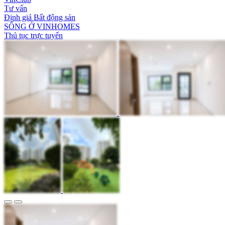
Tư vấn
Định giá Bất động sản
SỐNG Ở VINHOMES
Thủ tục trực tuyến