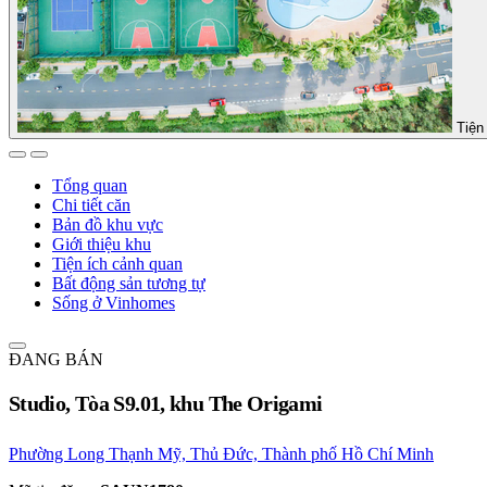
Tiện 
Tổng quan
Chi tiết căn
Bản đồ khu vực
Giới thiệu khu
Tiện ích cảnh quan
Bất động sản tương tự
Sống ở Vinhomes
ĐANG BÁN
Studio, Tòa S9.01, khu The Origami
Phường Long Thạnh Mỹ, Thủ Đức, Thành phố Hồ Chí Minh