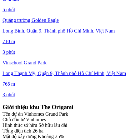
5 phút
Quảng trường Golden Eagle
Long Bình, Quận 9, Thành phố Hồ Chí Minh, Việt Nam
710 m
3 phút
Vinschool Grand Park
Long Thạnh Mỹ, Quận 9, Thành phố Hồ Chí Minh, Việt Nam
765 m
3 phút
Giới thiệu khu The Origami
Tên dự án
Vinhomes Grand Park
Chủ đầu tư
Vinhomes
Hình thức sở hữu
Sở hữu lâu dài
Tổng diện tích
26 ha
Mật độ xây dựng
Khoảng 25%