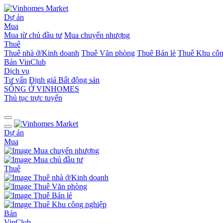
Dự án
Mua
Mua từ chủ đầu tư
Mua chuyển nhượng
Thuê
Thuê nhà ở/Kinh doanh
Thuê Văn phòng
Thuê Bán lẻ
Thuê Khu côn
Bán
VinClub
Dịch vụ
Tư vấn
Định giá Bất động sản
SỐNG Ở VINHOMES
Thủ tục trực tuyến
Dự án
Mua
Mua chuyển nhượng
Mua chủ đầu tư
Thuê
Thuê nhà ở/Kinh doanh
Thuê Văn phòng
Thuê Bán lẻ
Thuê Khu công nghiệp
Bán
VinClub