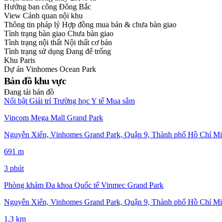
Hướng ban công
Đông Bắc
View
Cảnh quan nội khu
Thông tin pháp lý
Hợp đồng mua bán & chưa bàn giao
Tình trạng bàn giao
Chưa bàn giao
Tình trạng nội thất
Nội thất cơ bản
Tình trạng sử dụng
Đang để trống
Khu
Paris
Dự án
Vinhomes Ocean Park
Bản đồ khu vực
Đang tải bản đồ
Nổi bật
Giải trí
Trường học
Y tế
Mua sắm
Vincom Mega Mall Grand Park
Nguyễn Xiển, Vinhomes Grand Park, Quận 9, Thành phố Hồ Chí Mi
691 m
3 phút
Phòng khám Đa khoa Quốc tế Vinmec Grand Park
Nguyễn Xiển, Vinhomes Grand Park, Quận 9, Thành phố Hồ Chí Mi
1,3 km