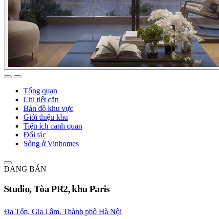
Tổng quan
Chi tiết căn
Bản đồ khu vực
Giới thiệu khu
Tiện ích cảnh quan
Đối tác
Sống ở Vinhomes
ĐANG BÁN
Studio, Tòa PR2, khu Paris
Đa Tốn, Gia Lâm, Thành phố Hà Nội