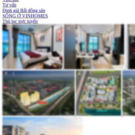
Tư vấn
Định giá Bất động sản
SỐNG Ở VINHOMES
Thủ tục trực tuyến