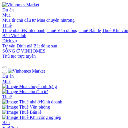
Dự án
Mua
Mua từ chủ đầu tư
Mua chuyển nhượng
Thuê
Thuê nhà ở/Kinh doanh
Thuê Văn phòng
Thuê Bán lẻ
Thuê Khu côn
Bán
VinClub
Dịch vụ
Tư vấn
Định giá Bất động sản
SỐNG Ở VINHOMES
Thủ tục trực tuyến
Dự án
Mua
Mua chuyển nhượng
Mua chủ đầu tư
Thuê
Thuê nhà ở/Kinh doanh
Thuê Văn phòng
Thuê Bán lẻ
Thuê Khu công nghiệp
Bán
VinClub