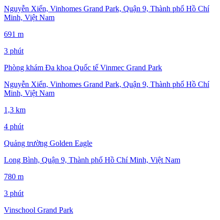
Nguyễn Xiển, Vinhomes Grand Park, Quận 9, Thành phố Hồ Chí
Minh, Việt Nam
691 m
3 phút
Phòng khám Đa khoa Quốc tế Vinmec Grand Park
Nguyễn Xiển, Vinhomes Grand Park, Quận 9, Thành phố Hồ Chí
Minh, Việt Nam
1,3 km
4 phút
Quảng trường Golden Eagle
Long Bình, Quận 9, Thành phố Hồ Chí Minh, Việt Nam
780 m
3 phút
Vinschool Grand Park