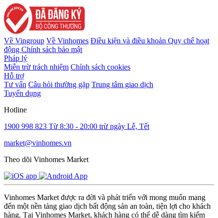
Về Vingroup
Về Vinhomes
Điều kiện và điều khoản
Quy chế hoạt
động
Chính sách bảo mật
Pháp lý
Miễn trừ trách nhiệm
Chính sách cookies
Hỗ trợ
Tư vấn
Câu hỏi thường gặp
Trung tâm giao dịch
Tuyển dụng
Hotline
1900 998 823
Từ 8:30 - 20:00 trừ ngày Lễ, Tết
market@vinhomes.vn
Theo dõi Vinhomes Market
Vinhomes Market được ra đời và phát triển với mong muốn mang
đến một nền tảng giao dịch bất động sản an toàn, tiện lợi cho khách
hàng. Tại Vinhomes Market, khách hàng có thể dễ dàng tìm kiếm