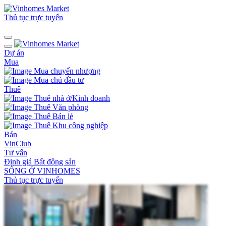
Thủ tục trực tuyến
Dự án
Mua
Mua chuyển nhượng
Mua chủ đầu tư
Thuê
Thuê nhà ở/Kinh doanh
Thuê Văn phòng
Thuê Bán lẻ
Thuê Khu công nghiệp
Bán
VinClub
Tư vấn
Định giá Bất động sản
SỐNG Ở VINHOMES
Thủ tục trực tuyến