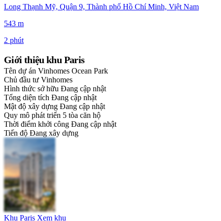
Long Thạnh Mỹ, Quận 9, Thành phố Hồ Chí Minh, Việt Nam
543 m
2 phút
Giới thiệu khu Paris
Tên dự án
Vinhomes Ocean Park
Chủ đầu tư
Vinhomes
Hình thức sở hữu
Đang cập nhật
Tổng diện tích
Đang cập nhật
Mật độ xây dựng
Đang cập nhật
Quy mô phát triển
5 tòa căn hộ
Thời điểm khởi công
Đang cập nhật
Tiến độ
Đang xây dựng
Khu Paris
Xem khu