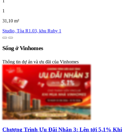
1
1
31,10 m²
Studio, Tòa R1.03, khu Ruby 1
Sống ở Vinhomes
Thông tin dự án và ưu đãi của Vinhomes
Chương Trình Ưu Đãi Nhân 3: Lên tới 5,1% Khi