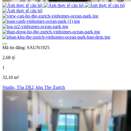
Mã tin đăng: SAUN1925
2,68 tỷ
1
32,10 m²
Studio, Tòa ZR2, khu The Zurich