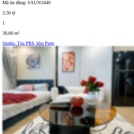
Mã tin đăng: SAUN1840
2,56 tỷ
1
30,60 m²
Studio, Tòa PR6, khu Paris