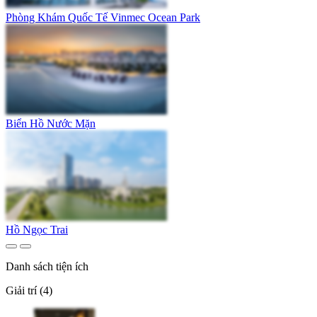
Phòng Khám Quốc Tế Vinmec Ocean Park
Biển Hồ Nước Mặn
Hồ Ngọc Trai
Danh sách tiện ích
Giải trí (4)