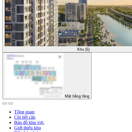
Khu (5)
Mặt bằng tầng
Tổng quan
Chi tiết căn
Bản đồ khu vực
Giới thiệu khu