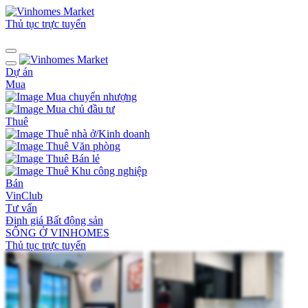
Thủ tục trực tuyến
Dự án
Mua
Mua chuyển nhượng
Mua chủ đầu tư
Thuê
Thuê nhà ở/Kinh doanh
Thuê Văn phòng
Thuê Bán lẻ
Thuê Khu công nghiệp
Bán
VinClub
Tư vấn
Định giá Bất động sản
SỐNG Ở VINHOMES
Thủ tục trực tuyến