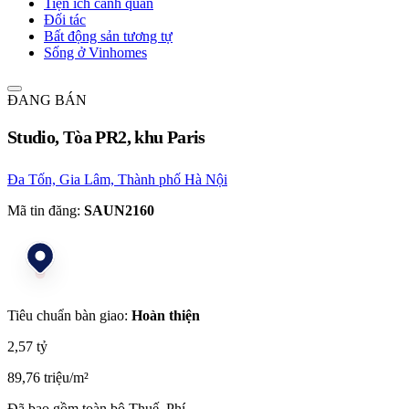
Tiện ích cảnh quan
Đối tác
Bất động sản tương tự
Sống ở Vinhomes
ĐANG BÁN
Studio, Tòa PR2, khu Paris
Đa Tốn, Gia Lâm, Thành phố Hà Nội
Mã tin đăng:
SAUN2160
Tiêu chuẩn bàn giao:
Hoàn thiện
2,57 tỷ
89,76 triệu/m²
Đã bao gồm toàn bộ Thuế, Phí