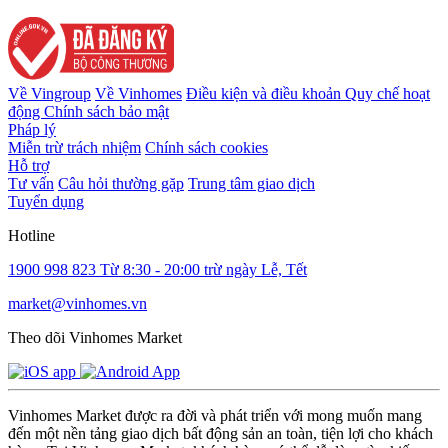
Về Vingroup
Về Vinhomes
Điều kiện và điều khoản
Quy chế hoạt
động
Chính sách bảo mật
Pháp lý
Miễn trừ trách nhiệm
Chính sách cookies
Hỗ trợ
Tư vấn
Câu hỏi thường gặp
Trung tâm giao dịch
Tuyển dụng
Hotline
1900 998 823
Từ 8:30 - 20:00 trừ ngày Lễ, Tết
market@vinhomes.vn
Theo dõi Vinhomes Market
Vinhomes Market được ra đời và phát triển với mong muốn mang
đến một nền tảng giao dịch bất động sản an toàn, tiện lợi cho khách