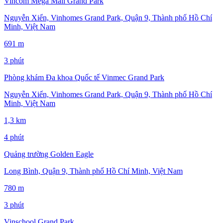
Vincom Mega Mall Grand Park
Nguyễn Xiển, Vinhomes Grand Park, Quận 9, Thành phố Hồ Chí
Minh, Việt Nam
691 m
3 phút
Phòng khám Đa khoa Quốc tế Vinmec Grand Park
Nguyễn Xiển, Vinhomes Grand Park, Quận 9, Thành phố Hồ Chí
Minh, Việt Nam
1,3 km
4 phút
Quảng trường Golden Eagle
Long Bình, Quận 9, Thành phố Hồ Chí Minh, Việt Nam
780 m
3 phút
Vinschool Grand Park