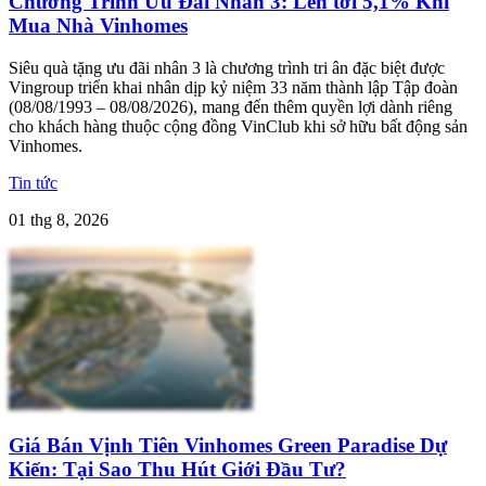
Chương Trình Ưu Đãi Nhân 3: Lên tới 5,1% Khi
Mua Nhà Vinhomes
Siêu quà tặng ưu đãi nhân 3 là chương trình tri ân đặc biệt được
Vingroup triển khai nhân dịp kỷ niệm 33 năm thành lập Tập đoàn
(08/08/1993 – 08/08/2026), mang đến thêm quyền lợi dành riêng
cho khách hàng thuộc cộng đồng VinClub khi sở hữu bất động sản
Vinhomes.
Tin tức
01 thg 8, 2026
Giá Bán Vịnh Tiên Vinhomes Green Paradise Dự
Kiến: Tại Sao Thu Hút Giới Đầu Tư?