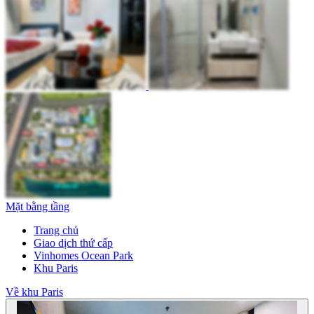
Mặt bằng tầng
Trang chủ
Giao dịch thứ cấp
Vinhomes Ocean Park
Khu Paris
Về khu Paris