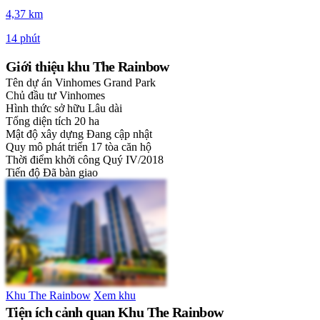
4,37 km
14 phút
Giới thiệu khu The Rainbow
Tên dự án
Vinhomes Grand Park
Chủ đầu tư
Vinhomes
Hình thức sở hữu
Lâu dài
Tổng diện tích
20 ha
Mật độ xây dựng
Đang cập nhật
Quy mô phát triển
17 tòa căn hộ
Thời điểm khởi công
Quý IV/2018
Tiến độ
Đã bàn giao
Khu The Rainbow
Xem khu
Tiện ích cảnh quan Khu The Rainbow