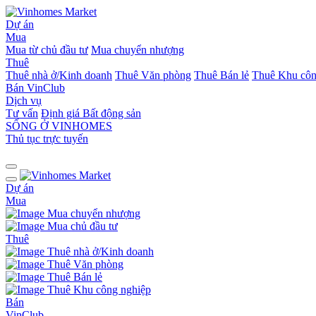
Dự án
Mua
Mua từ chủ đầu tư
Mua chuyển nhượng
Thuê
Thuê nhà ở/Kinh doanh
Thuê Văn phòng
Thuê Bán lẻ
Thuê Khu côn
Bán
VinClub
Dịch vụ
Tư vấn
Định giá Bất động sản
SỐNG Ở VINHOMES
Thủ tục trực tuyến
Dự án
Mua
Mua chuyển nhượng
Mua chủ đầu tư
Thuê
Thuê nhà ở/Kinh doanh
Thuê Văn phòng
Thuê Bán lẻ
Thuê Khu công nghiệp
Bán
VinClub