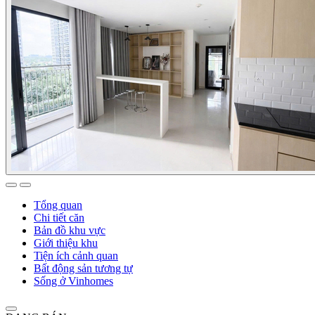
Tổng quan
Chi tiết căn
Bản đồ khu vực
Giới thiệu khu
Tiện ích cảnh quan
Bất động sản tương tự
Sống ở Vinhomes