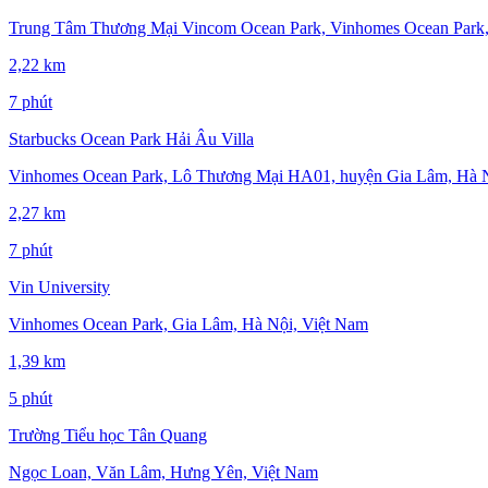
Trung Tâm Thương Mại Vincom Ocean Park, Vinhomes Ocean Park,
2,22 km
7 phút
Starbucks Ocean Park Hải Âu Villa
Vinhomes Ocean Park, Lô Thương Mại HA01, huyện Gia Lâm, Hà Nộ
2,27 km
7 phút
Vin University
Vinhomes Ocean Park, Gia Lâm, Hà Nội, Việt Nam
1,39 km
5 phút
Trường Tiểu học Tân Quang
Ngọc Loan, Văn Lâm, Hưng Yên, Việt Nam