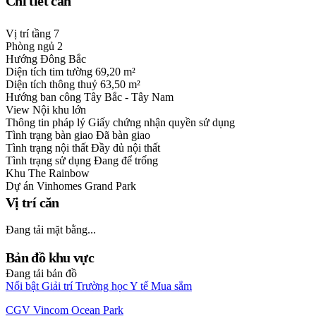
Chi tiết căn
Vị trí tầng
7
Phòng ngủ
2
Hướng
Đông Bắc
Diện tích tim tường
69,20 m²
Diện tích thông thuỷ
63,50 m²
Hướng ban công
Tây Bắc - Tây Nam
View
Nội khu lớn
Thông tin pháp lý
Giấy chứng nhận quyền sử dụng
Tình trạng bàn giao
Đã bàn giao
Tình trạng nội thất
Đầy đủ nội thất
Tình trạng sử dụng
Đang để trống
Khu
The Rainbow
Dự án
Vinhomes Grand Park
Vị trí căn
Đang tải mặt bằng...
Bản đồ khu vực
Đang tải bản đồ
Nổi bật
Giải trí
Trường học
Y tế
Mua sắm
CGV Vincom Ocean Park