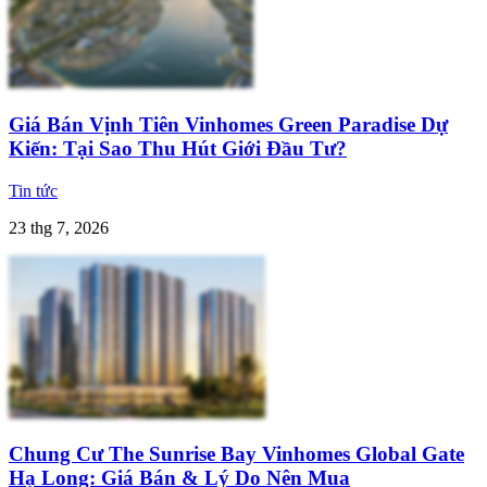
Giá Bán Vịnh Tiên Vinhomes Green Paradise Dự
Kiến: Tại Sao Thu Hút Giới Đầu Tư?
Tin tức
23 thg 7, 2026
Chung Cư The Sunrise Bay Vinhomes Global Gate
Hạ Long: Giá Bán & Lý Do Nên Mua