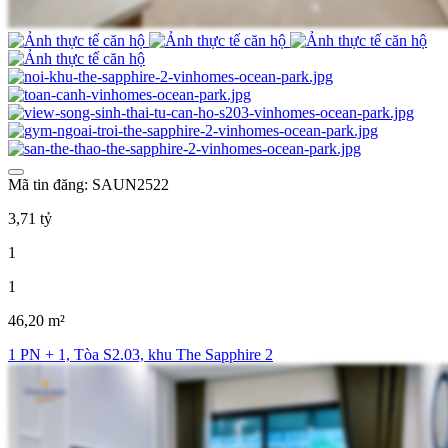
Mã tin đăng: SAUN2522
3,71 tỷ
1
1
46,20 m²
1 PN + 1, Tòa S2.03, khu The Sapphire 2