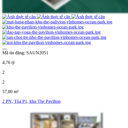
Mã tin đăng: SAUN2051
4,76 tỷ
2
2
57,80 m²
2 PN, Tòa P1, khu The Pavilion