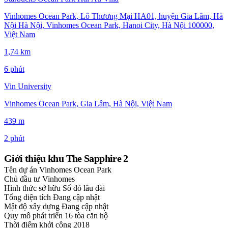
Vinhomes Ocean Park, Lô Thương Mại HA01, huyện Gia Lâm, Hà
Nội Hà Nội, Vinhomes Ocean Park, Hanoi City, Hà Nội 100000,
Việt Nam
1,74 km
6 phút
Vin University
Vinhomes Ocean Park, Gia Lâm, Hà Nội, Việt Nam
439 m
2 phút
Giới thiệu khu The Sapphire 2
Tên dự án
Vinhomes Ocean Park
Chủ đầu tư
Vinhomes
Hình thức sở hữu
Sổ đỏ lâu dài
Tổng diện tích
Đang cập nhật
Mật độ xây dựng
Đang cập nhật
Quy mô phát triển
16 tòa căn hộ
Thời điểm khởi công
2018