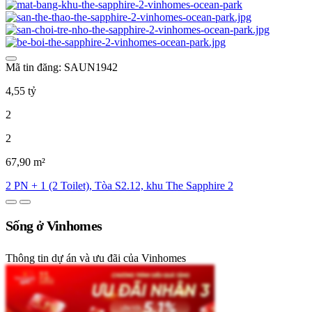
Mã tin đăng: SAUN1942
4,55 tỷ
2
2
67,90 m²
2 PN + 1 (2 Toilet), Tòa S2.12, khu The Sapphire 2
Sống ở Vinhomes
Thông tin dự án và ưu đãi của Vinhomes