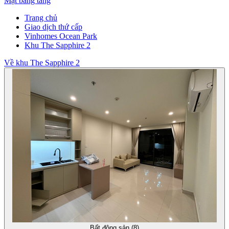
Mặt bằng tầng
Trang chủ
Giao dịch thứ cấp
Vinhomes Ocean Park
Khu The Sapphire 2
Về khu The Sapphire 2
Bất động sản (8)