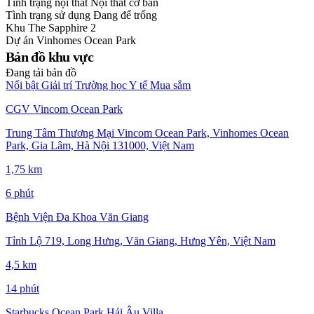
Tình trạng nội thất
Nội thất cơ bản
Tình trạng sử dụng
Đang để trống
Khu
The Sapphire 2
Dự án
Vinhomes Ocean Park
Bản đồ khu vực
Đang tải bản đồ
Nổi bật
Giải trí
Trường học
Y tế
Mua sắm
CGV Vincom Ocean Park
Trung Tâm Thương Mại Vincom Ocean Park, Vinhomes Ocean
Park, Gia Lâm, Hà Nội 131000, Việt Nam
1,75 km
6 phút
Bệnh Viện Đa Khoa Văn Giang
Tỉnh Lộ 719, Long Hưng, Văn Giang, Hưng Yên, Việt Nam
4,5 km
14 phút
Starbucks Ocean Park Hải Âu Villa