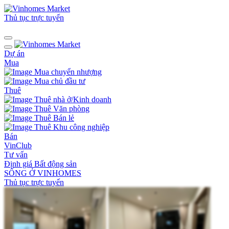
Thủ tục trực tuyến
Dự án
Mua
Mua chuyển nhượng
Mua chủ đầu tư
Thuê
Thuê nhà ở/Kinh doanh
Thuê Văn phòng
Thuê Bán lẻ
Thuê Khu công nghiệp
Bán
VinClub
Tư vấn
Định giá Bất động sản
SỐNG Ở VINHOMES
Thủ tục trực tuyến