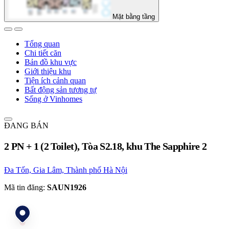
Mặt bằng tầng
Tổng quan
Chi tiết căn
Bản đồ khu vực
Giới thiệu khu
Tiện ích cảnh quan
Bất động sản tương tự
Sống ở Vinhomes
ĐANG BÁN
2 PN + 1 (2 Toilet), Tòa S2.18, khu The Sapphire 2
Đa Tốn, Gia Lâm, Thành phố Hà Nội
Mã tin đăng:
SAUN1926