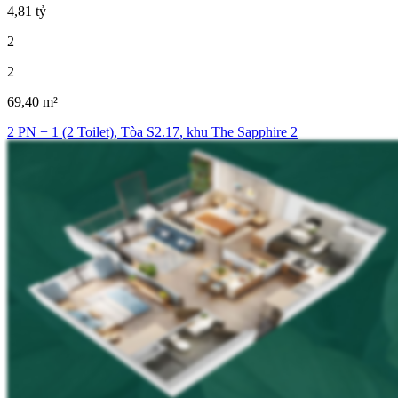
4,81 tỷ
2
2
69,40 m²
2 PN + 1 (2 Toilet), Tòa S2.17, khu The Sapphire 2