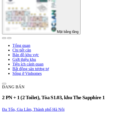
Mặt bằng tầng
Tổng quan
Chi tiết căn
Bản đồ khu vực
Giới thiệu khu
Tiện ích cảnh quan
Bất động sản tương tự
Sống ở Vinhomes
ĐANG BÁN
2 PN + 1 (2 Toilet), Tòa S1.03, khu The Sapphire 1
Đa Tốn, Gia Lâm, Thành phố Hà Nội