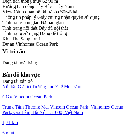
Diện tích thông thuỷ
62,90 m²
Hướng ban công
Tây Bắc - Tây Nam
View
Cảnh quan nội khu-Tòa S06-Nhà
Thông tin pháp lý
Giấy chứng nhận quyền sử dụng
Tình trạng bàn giao
Đã bàn giao
Tình trạng nội thất
Đầy đủ nội thất
Tình trạng sử dụng
Đang để trống
Khu
The Sapphire 1
Dự án
Vinhomes Ocean Park
Vị trí căn
Đang tải mặt bằng...
Bản đồ khu vực
Đang tải bản đồ
Nổi bật
Giải trí
Trường học
Y tế
Mua sắm
CGV Vincom Ocean Park
Trung Tâm Thương Mại Vincom Ocean Park, Vinhomes Ocean
Park, Gia Lâm, Hà Nội 131000, Việt Nam
1,71 km
6 phút