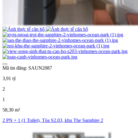
Mã tin đăng: SAUN2087
3,91 tỷ
2
1
58,30 m²
2 PN + 1 (1 Toilet), Tòa S2.03, khu The Sapphire 2