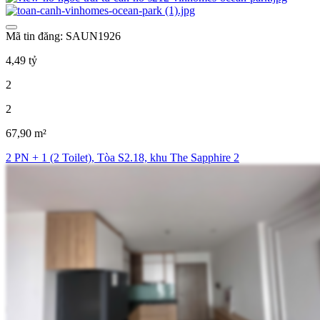
Mã tin đăng: SAUN1926
4,49 tỷ
2
2
67,90 m²
2 PN + 1 (2 Toilet), Tòa S2.18, khu The Sapphire 2