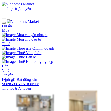
Thủ tục trực tuyến
Dự án
Mua
Mua chuyển nhượng
Mua chủ đầu tư
Thuê
Thuê nhà ở/Kinh doanh
Thuê Văn phòng
Thuê Bán lẻ
Thuê Khu công nghiệp
Bán
VinClub
Tư vấn
Định giá Bất động sản
SỐNG Ở VINHOMES
Thủ tục trực tuyến