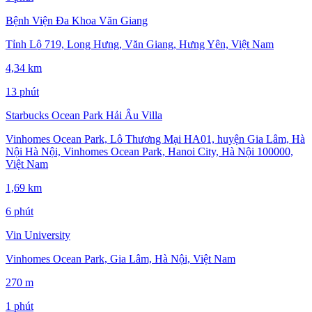
Bệnh Viện Đa Khoa Văn Giang
Tỉnh Lộ 719, Long Hưng, Văn Giang, Hưng Yên, Việt Nam
4,34 km
13 phút
Starbucks Ocean Park Hải Âu Villa
Vinhomes Ocean Park, Lô Thương Mại HA01, huyện Gia Lâm, Hà
Nội Hà Nội, Vinhomes Ocean Park, Hanoi City, Hà Nội 100000,
Việt Nam
1,69 km
6 phút
Vin University
Vinhomes Ocean Park, Gia Lâm, Hà Nội, Việt Nam
270 m
1 phút