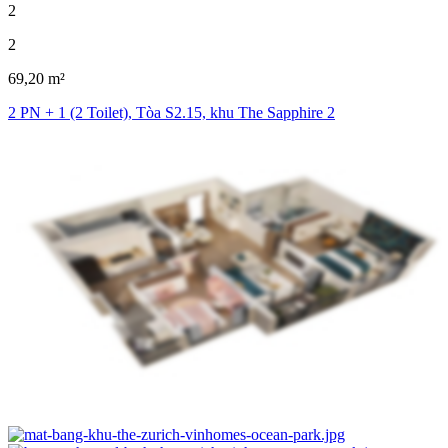
2
2
69,20 m²
2 PN + 1 (2 Toilet), Tòa S2.15, khu The Sapphire 2