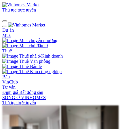
Thủ tục trực tuyến
Dự án
Mua
Mua chuyển nhượng
Mua chủ đầu tư
Thuê
Thuê nhà ở/Kinh doanh
Thuê Văn phòng
Thuê Bán lẻ
Thuê Khu công nghiệp
Bán
VinClub
Tư vấn
Định giá Bất động sản
SỐNG Ở VINHOMES
Thủ tục trực tuyến