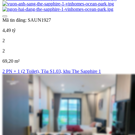
Mã tin đăng: SAUN1927
4,49 tỷ
2
2
69,20 m²
2 PN + 1 (2 Toilet), Tòa S1.03, khu The Sapphire 1