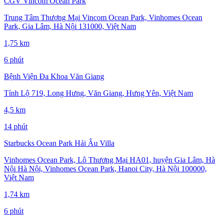
CGV Vincom Ocean Park
Trung Tâm Thương Mại Vincom Ocean Park, Vinhomes Ocean
Park, Gia Lâm, Hà Nội 131000, Việt Nam
1,75 km
6 phút
Bệnh Viện Đa Khoa Văn Giang
Tỉnh Lộ 719, Long Hưng, Văn Giang, Hưng Yên, Việt Nam
4,5 km
14 phút
Starbucks Ocean Park Hải Âu Villa
Vinhomes Ocean Park, Lô Thương Mại HA01, huyện Gia Lâm, Hà
Nội Hà Nội, Vinhomes Ocean Park, Hanoi City, Hà Nội 100000,
Việt Nam
1,74 km
6 phút