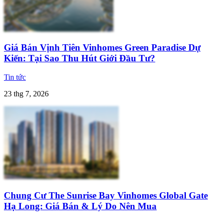
Giá Bán Vịnh Tiên Vinhomes Green Paradise Dự
Kiến: Tại Sao Thu Hút Giới Đầu Tư?
Tin tức
23 thg 7, 2026
Chung Cư The Sunrise Bay Vinhomes Global Gate
Hạ Long: Giá Bán & Lý Do Nên Mua