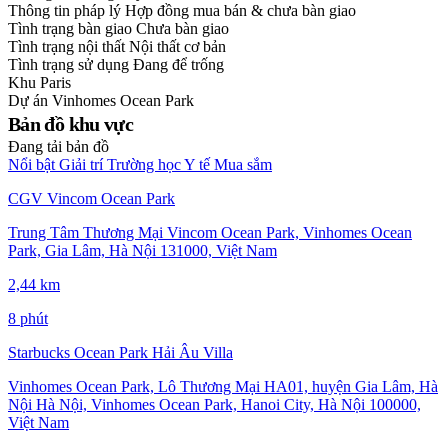
Thông tin pháp lý
Hợp đồng mua bán & chưa bàn giao
Tình trạng bàn giao
Chưa bàn giao
Tình trạng nội thất
Nội thất cơ bản
Tình trạng sử dụng
Đang để trống
Khu
Paris
Dự án
Vinhomes Ocean Park
Bản đồ khu vực
Đang tải bản đồ
Nổi bật
Giải trí
Trường học
Y tế
Mua sắm
CGV Vincom Ocean Park
Trung Tâm Thương Mại Vincom Ocean Park, Vinhomes Ocean
Park, Gia Lâm, Hà Nội 131000, Việt Nam
2,44 km
8 phút
Starbucks Ocean Park Hải Âu Villa
Vinhomes Ocean Park, Lô Thương Mại HA01, huyện Gia Lâm, Hà
Nội Hà Nội, Vinhomes Ocean Park, Hanoi City, Hà Nội 100000,
Việt Nam