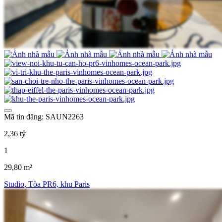
Mã tin đăng: SAUN2263
2,36 tỷ
1
29,80 m²
Studio, Tòa PR6, khu Paris