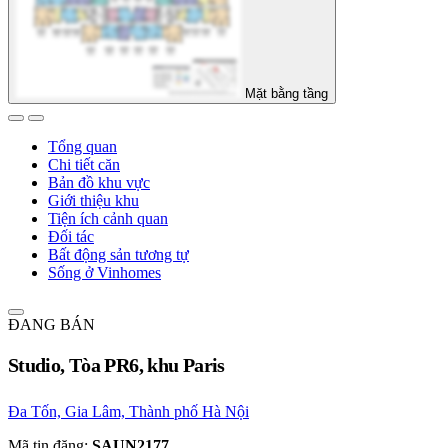
Mặt bằng tầng
Tổng quan
Chi tiết căn
Bản đồ khu vực
Giới thiệu khu
Tiện ích cảnh quan
Đối tác
Bất động sản tương tự
Sống ở Vinhomes
ĐANG BÁN
Studio, Tòa PR6, khu Paris
Đa Tốn, Gia Lâm, Thành phố Hà Nội
Mã tin đăng:
SAUN2177