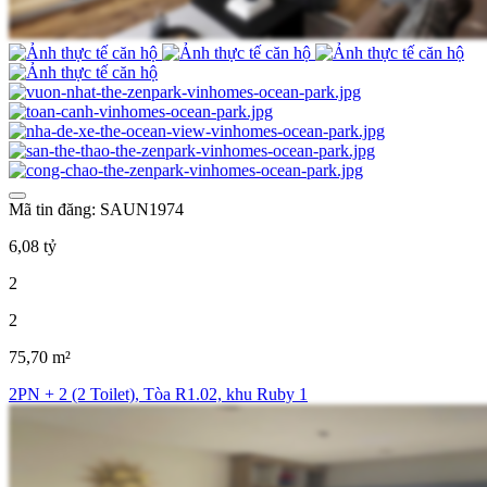
Mã tin đăng: SAUN1974
6,08 tỷ
2
2
75,70 m²
2PN + 2 (2 Toilet), Tòa R1.02, khu Ruby 1