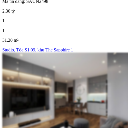
Mã tin đăng: SAUN2498
2,30 tỷ
1
1
31,20 m²
Studio, Tòa S1.09, khu The Sapphire 1