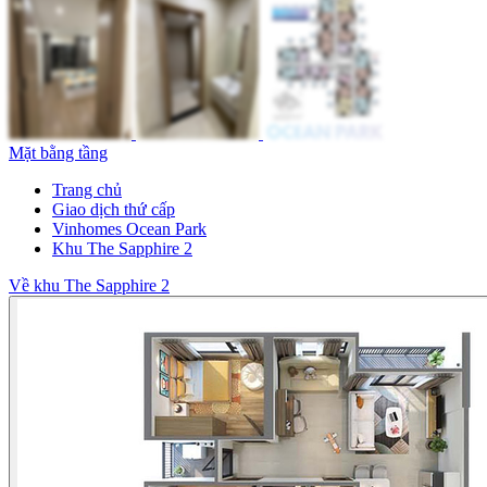
Mặt bằng tầng
Trang chủ
Giao dịch thứ cấp
Vinhomes Ocean Park
Khu The Sapphire 2
Về khu The Sapphire 2