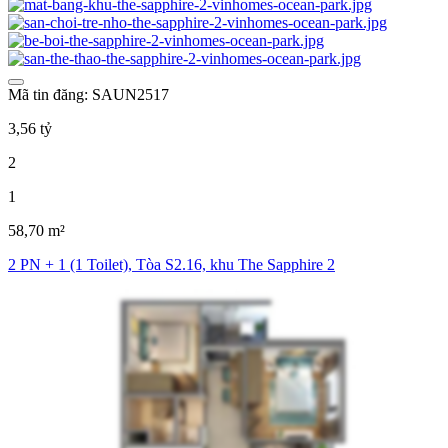
Mã tin đăng: SAUN2517
3,56 tỷ
2
1
58,70 m²
2 PN + 1 (1 Toilet), Tòa S2.16, khu The Sapphire 2