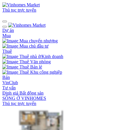
Thủ tục trực tuyến
Dự án
Mua
Mua chuyển nhượng
Mua chủ đầu tư
Thuê
Thuê nhà ở/Kinh doanh
Thuê Văn phòng
Thuê Bán lẻ
Thuê Khu công nghiệp
Bán
VinClub
Tư vấn
Định giá Bất động sản
SỐNG Ở VINHOMES
Thủ tục trực tuyến