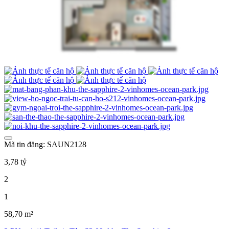
Mã tin đăng: SAUN2128
3,78 tỷ
2
1
58,70 m²