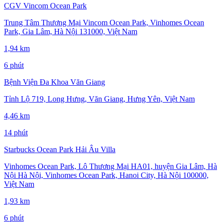
CGV Vincom Ocean Park
Trung Tâm Thương Mại Vincom Ocean Park, Vinhomes Ocean
Park, Gia Lâm, Hà Nội 131000, Việt Nam
1,94 km
6 phút
Bệnh Viện Đa Khoa Văn Giang
Tỉnh Lộ 719, Long Hưng, Văn Giang, Hưng Yên, Việt Nam
4,46 km
14 phút
Starbucks Ocean Park Hải Âu Villa
Vinhomes Ocean Park, Lô Thương Mại HA01, huyện Gia Lâm, Hà
Nội Hà Nội, Vinhomes Ocean Park, Hanoi City, Hà Nội 100000,
Việt Nam
1,93 km
6 phút