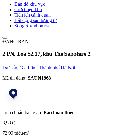
Bản đồ khu vực
Giới thiệu khu
Tiện ích cảnh quan
Bất động sản tương tự
Sống ở Vinhomes
ĐANG BÁN
2 PN, Tòa S2.17, khu The Sapphire 2
Đa Tốn, Gia Lâm, Thành phố Hà Nội
Mã tin đăng:
SAUN1963
Tiêu chuẩn bàn giao:
Bán hoàn thiện
3,98 tỷ
72,99 triệu/m²