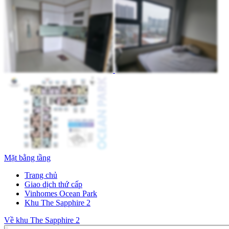
Mặt bằng tầng
Trang chủ
Giao dịch thứ cấp
Vinhomes Ocean Park
Khu The Sapphire 2
Về khu The Sapphire 2