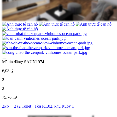
Mã tin đăng: SAUN1974
6,08 tỷ
2
2
75,70 m²
2PN + 2 (2 Toilet), Tòa R1.02, khu Ruby 1