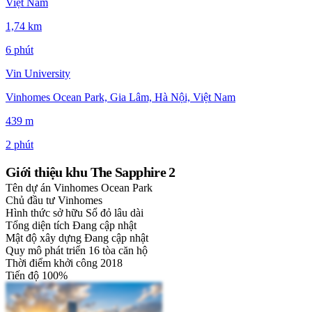
Việt Nam
1,74 km
6 phút
Vin University
Vinhomes Ocean Park, Gia Lâm, Hà Nội, Việt Nam
439 m
2 phút
Giới thiệu khu The Sapphire 2
Tên dự án
Vinhomes Ocean Park
Chủ đầu tư
Vinhomes
Hình thức sở hữu
Sổ đỏ lâu dài
Tổng diện tích
Đang cập nhật
Mật độ xây dựng
Đang cập nhật
Quy mô phát triển
16 tòa căn hộ
Thời điểm khởi công
2018
Tiến độ
100%