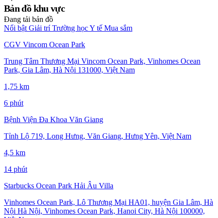
Bản đồ khu vực
Đang tải bản đồ
Nổi bật
Giải trí
Trường học
Y tế
Mua sắm
CGV Vincom Ocean Park
Trung Tâm Thương Mại Vincom Ocean Park, Vinhomes Ocean
Park, Gia Lâm, Hà Nội 131000, Việt Nam
1,75 km
6 phút
Bệnh Viện Đa Khoa Văn Giang
Tỉnh Lộ 719, Long Hưng, Văn Giang, Hưng Yên, Việt Nam
4,5 km
14 phút
Starbucks Ocean Park Hải Âu Villa
Vinhomes Ocean Park, Lô Thương Mại HA01, huyện Gia Lâm, Hà
Nội Hà Nội, Vinhomes Ocean Park, Hanoi City, Hà Nội 100000,