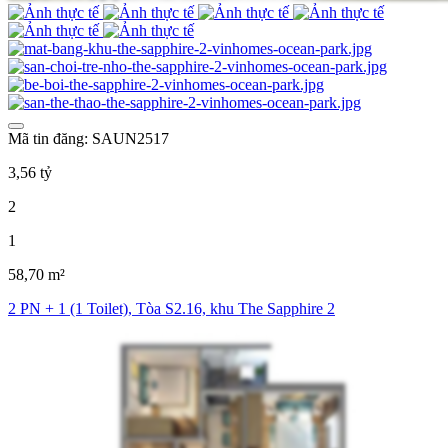
Mã tin đăng: SAUN2517
3,56 tỷ
2
1
58,70 m²
2 PN + 1 (1 Toilet), Tòa S2.16, khu The Sapphire 2