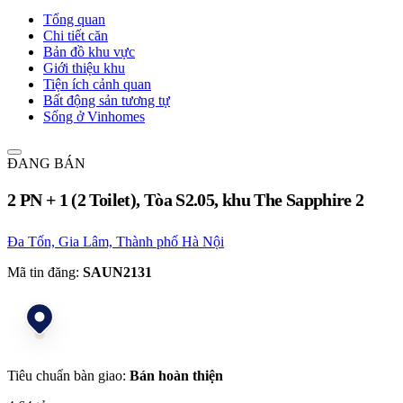
Tổng quan
Chi tiết căn
Bản đồ khu vực
Giới thiệu khu
Tiện ích cảnh quan
Bất động sản tương tự
Sống ở Vinhomes
ĐANG BÁN
2 PN + 1 (2 Toilet), Tòa S2.05, khu The Sapphire 2
Đa Tốn, Gia Lâm, Thành phố Hà Nội
Mã tin đăng:
SAUN2131
Tiêu chuẩn bàn giao:
Bán hoàn thiện