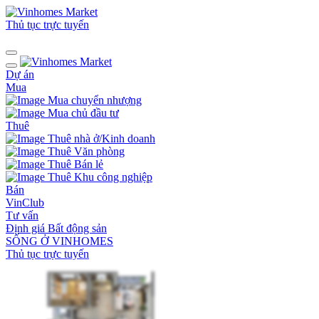
Thủ tục trực tuyến
Dự án
Mua
Mua chuyển nhượng
Mua chủ đầu tư
Thuê
Thuê nhà ở/Kinh doanh
Thuê Văn phòng
Thuê Bán lẻ
Thuê Khu công nghiệp
Bán
VinClub
Tư vấn
Định giá Bất động sản
SỐNG Ở VINHOMES
Thủ tục trực tuyến