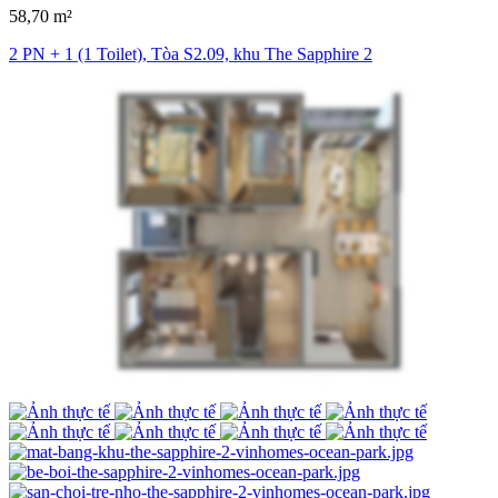
58,70 m²
2 PN + 1 (1 Toilet), Tòa S2.09, khu The Sapphire 2