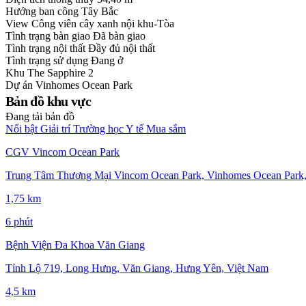
Hướng ban công
Tây Bắc
View
Công viên cây xanh nội khu-Tòa
Tình trạng bàn giao
Đã bàn giao
Tình trạng nội thất
Đầy đủ nội thất
Tình trạng sử dụng
Đang ở
Khu
The Sapphire 2
Dự án
Vinhomes Ocean Park
Bản đồ khu vực
Đang tải bản đồ
Nổi bật
Giải trí
Trường học
Y tế
Mua sắm
CGV Vincom Ocean Park
Trung Tâm Thương Mại Vincom Ocean Park, Vinhomes Ocean Park,
1,75 km
6 phút
Bệnh Viện Đa Khoa Văn Giang
Tỉnh Lộ 719, Long Hưng, Văn Giang, Hưng Yên, Việt Nam
4,5 km