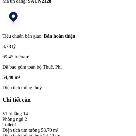
Mã tin đăng:
SAUN2128
Tiêu chuẩn bàn giao:
Bán hoàn thiện
3,78 tỷ
69,45 triệu/m²
Đã bao gồm toàn bộ Thuế, Phí
54,40 m²
Diện tích thông thuỷ
Chi tiết căn
Vị trí tầng
14
Phòng ngủ
2
Toilet
1
Diện tích tim tường
58,70 m²
Diện tích thông thuỷ
54,40 m²