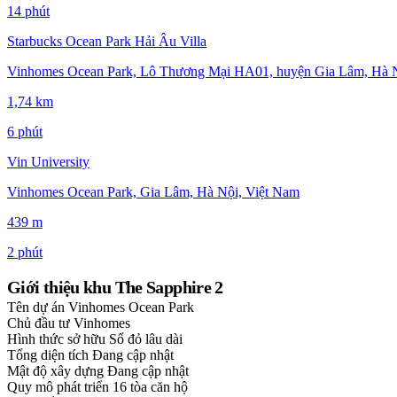
14 phút
Starbucks Ocean Park Hải Âu Villa
Vinhomes Ocean Park, Lô Thương Mại HA01, huyện Gia Lâm, Hà Nộ
1,74 km
6 phút
Vin University
Vinhomes Ocean Park, Gia Lâm, Hà Nội, Việt Nam
439 m
2 phút
Giới thiệu khu The Sapphire 2
Tên dự án
Vinhomes Ocean Park
Chủ đầu tư
Vinhomes
Hình thức sở hữu
Sổ đỏ lâu dài
Tổng diện tích
Đang cập nhật
Mật độ xây dựng
Đang cập nhật
Quy mô phát triển
16 tòa căn hộ