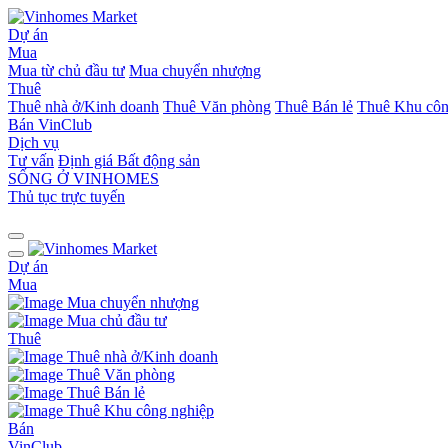
Dự án
Mua
Mua từ chủ đầu tư
Mua chuyển nhượng
Thuê
Thuê nhà ở/Kinh doanh
Thuê Văn phòng
Thuê Bán lẻ
Thuê Khu côn
Bán
VinClub
Dịch vụ
Tư vấn
Định giá Bất động sản
SỐNG Ở VINHOMES
Thủ tục trực tuyến
Dự án
Mua
Mua chuyển nhượng
Mua chủ đầu tư
Thuê
Thuê nhà ở/Kinh doanh
Thuê Văn phòng
Thuê Bán lẻ
Thuê Khu công nghiệp
Bán
VinClub