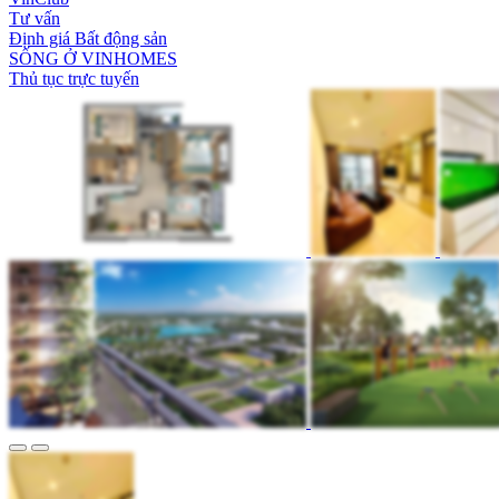
Tư vấn
Định giá Bất động sản
SỐNG Ở VINHOMES
Thủ tục trực tuyến