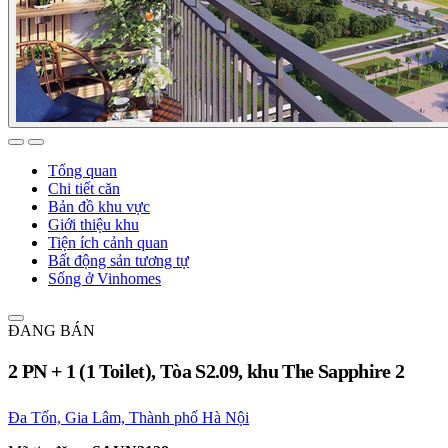
Tổng quan
Chi tiết căn
Bản đồ khu vực
Giới thiệu khu
Tiện ích cảnh quan
Bất động sản tương tự
Sống ở Vinhomes
ĐANG BÁN
2 PN + 1 (1 Toilet), Tòa S2.09, khu The Sapphire 2
Đa Tốn, Gia Lâm, Thành phố Hà Nội