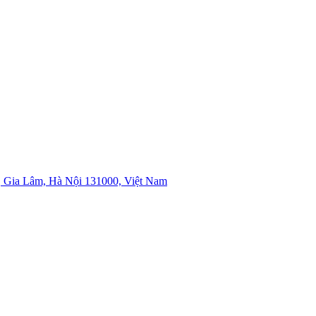
 Gia Lâm, Hà Nội 131000, Việt Nam