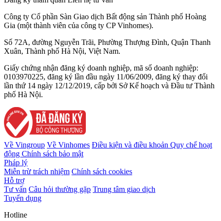
Công ty Cổ phần Sàn Giao dịch Bất động sản Thành phố Hoàng
Gia (một thành viên của công ty CP Vinhomes).
Số 72A, đường Nguyễn Trãi, Phường Thượng Đình, Quận Thanh
Xuân, Thành phố Hà Nội, Việt Nam.
Giấy chứng nhận đăng ký doanh nghiệp, mã số doanh nghiệp:
0103970225, đăng ký lần đầu ngày 11/06/2009, đăng ký thay đổi
lần thứ 14 ngày 12/12/2019, cấp bởi Sở Kế hoạch và Đầu tư Thành
phố Hà Nội.
Về Vingroup
Về Vinhomes
Điều kiện và điều khoản
Quy chế hoạt
động
Chính sách bảo mật
Pháp lý
Miễn trừ trách nhiệm
Chính sách cookies
Hỗ trợ
Tư vấn
Câu hỏi thường gặp
Trung tâm giao dịch
Tuyển dụng
Hotline