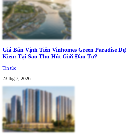
Giá Bán Vịnh Tiên Vinhomes Green Paradise Dự
Kiến: Tại Sao Thu Hút Giới Đầu Tư?
Tin tức
23 thg 7, 2026