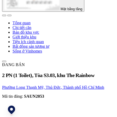
Mặt bằng tầng
Tổng quan
Chi tiết căn
Bản đồ khu vực
Giới thiệu khu
Tiện ích cảnh quan
Bất động sản tương tự
Sống ở Vinhomes
ĐANG BÁN
2 PN (1 Toilet), Tòa S3.03, khu The Rainbow
Phường Long Thạnh Mỹ, Thủ Đức, Thành phố Hồ Chí Minh
Mã tin đăng:
SAUN2053