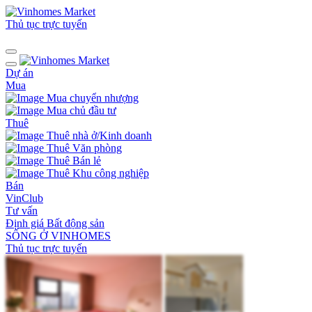
Thủ tục trực tuyến
Dự án
Mua
Mua chuyển nhượng
Mua chủ đầu tư
Thuê
Thuê nhà ở/Kinh doanh
Thuê Văn phòng
Thuê Bán lẻ
Thuê Khu công nghiệp
Bán
VinClub
Tư vấn
Định giá Bất động sản
SỐNG Ở VINHOMES
Thủ tục trực tuyến