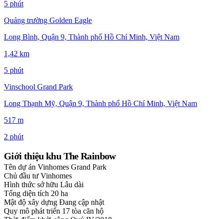
5 phút
Quảng trường Golden Eagle
Long Bình, Quận 9, Thành phố Hồ Chí Minh, Việt Nam
1,42 km
5 phút
Vinschool Grand Park
Long Thạnh Mỹ, Quận 9, Thành phố Hồ Chí Minh, Việt Nam
517 m
2 phút
Giới thiệu khu The Rainbow
Tên dự án
Vinhomes Grand Park
Chủ đầu tư
Vinhomes
Hình thức sở hữu
Lâu dài
Tổng diện tích
20 ha
Mật độ xây dựng
Đang cập nhật
Quy mô phát triển
17 tòa căn hộ