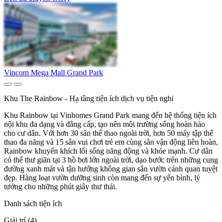
Vincom Mega Mall Grand Park
Khu The Rainbow - Hạ tầng tiện ích dịch vụ tiện nghi
Khu Rainbow tại Vinhomes Grand Park mang đến hệ thống tiện ích
nội khu đa dạng và đẳng cấp, tạo nên môi trường sống hoàn hảo
cho cư dân. Với hơn 30 sân thể thao ngoài trời, hơn 50 máy tập thể
thao đa năng và 15 sân vui chơi trẻ em cùng sân vận động liên hoàn,
Rainbow khuyến khích lối sống năng động và khỏe mạnh. Cư dân
có thể thư giãn tại 3 hồ bơi lớn ngoài trời, dạo bước trên những cung
đường xanh mát và tận hưởng không gian sân vườn cảnh quan tuyệt
đẹp. Hàng loạt vườn dưỡng sinh còn mang đến sự yên bình, lý
tưởng cho những phút giây thư thái.
Danh sách tiện ích
Giải trí (4)