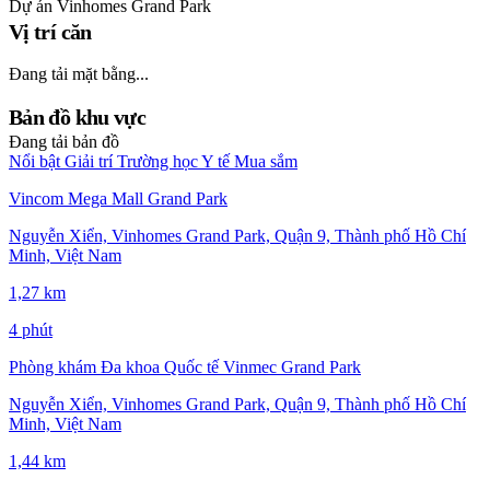
Dự án
Vinhomes Grand Park
Vị trí căn
Đang tải mặt bằng...
Bản đồ khu vực
Đang tải bản đồ
Nổi bật
Giải trí
Trường học
Y tế
Mua sắm
Vincom Mega Mall Grand Park
Nguyễn Xiển, Vinhomes Grand Park, Quận 9, Thành phố Hồ Chí
Minh, Việt Nam
1,27 km
4 phút
Phòng khám Đa khoa Quốc tế Vinmec Grand Park
Nguyễn Xiển, Vinhomes Grand Park, Quận 9, Thành phố Hồ Chí
Minh, Việt Nam
1,44 km