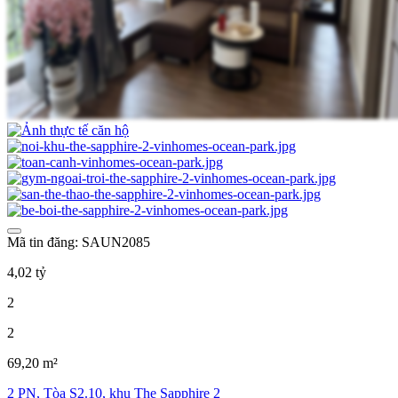
Mã tin đăng: SAUN2085
4,02 tỷ
2
2
69,20 m²
2 PN, Tòa S2.10, khu The Sapphire 2