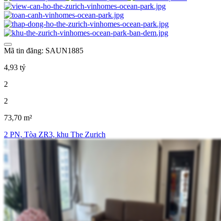
Mã tin đăng: SAUN1885
4,93 tỷ
2
2
73,70 m²
2 PN, Tòa ZR3, khu The Zurich