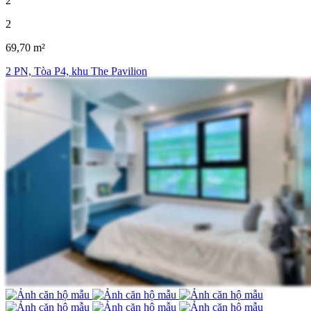
2
2
69,70 m²
2 PN, Tòa P4, khu The Pavilion