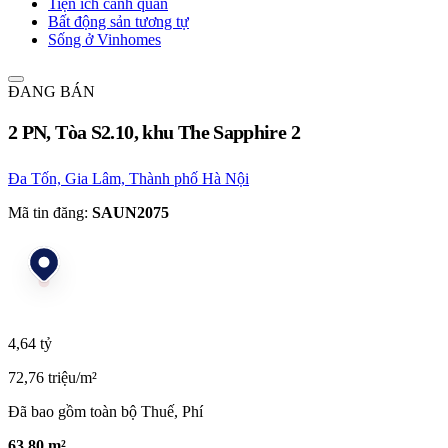
Tiện ích cảnh quan
Bất động sản tương tự
Sống ở Vinhomes
ĐANG BÁN
2 PN, Tòa S2.10, khu The Sapphire 2
Đa Tốn, Gia Lâm, Thành phố Hà Nội
Mã tin đăng:
SAUN2075
4,64 tỷ
72,76 triệu/m²
Đã bao gồm toàn bộ Thuế, Phí
63,80 m²