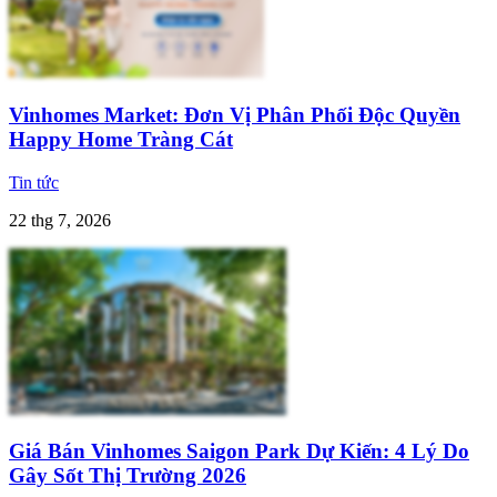
Vinhomes Market: Đơn Vị Phân Phối Độc Quyền
Happy Home Tràng Cát
Tin tức
22 thg 7, 2026
Giá Bán Vinhomes Saigon Park Dự Kiến: 4 Lý Do
Gây Sốt Thị Trường 2026