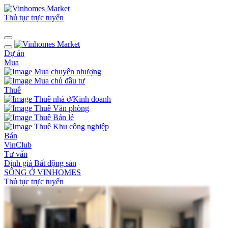
Thủ tục trực tuyến
Dự án
Mua
Mua chuyển nhượng
Mua chủ đầu tư
Thuê
Thuê nhà ở/Kinh doanh
Thuê Văn phòng
Thuê Bán lẻ
Thuê Khu công nghiệp
Bán
VinClub
Tư vấn
Định giá Bất động sản
SỐNG Ở VINHOMES
Thủ tục trực tuyến