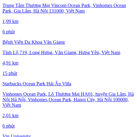
Trung Tâm Thương Mại Vincom Ocean Park, Vinhomes Ocean
Park, Gia Lâm, Hà Nội 131000, Việt Nam
1,99 km
6 phút
Bệnh Viện Đa Khoa Văn Giang
Tỉnh Lộ 719, Long Hưng, Văn Giang, Hưng Yên, Việt Nam
4,91 km
15 phút
Starbucks Ocean Park Hải Âu Villa
Vinhomes Ocean Park, Lô Thương Mại HA01, huyện Gia Lâm, Hà
Nội Hà Nội, Vinhomes Ocean Park, Hanoi City, Hà Nội 100000,
Việt Nam
2,01 km
6 phút
Vin University