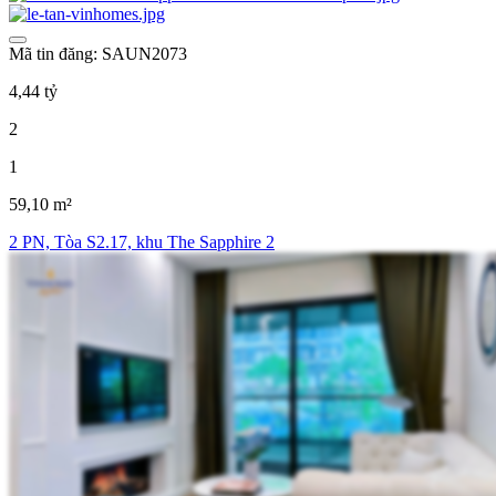
Mã tin đăng: SAUN2073
4,44 tỷ
2
1
59,10 m²
2 PN, Tòa S2.17, khu The Sapphire 2