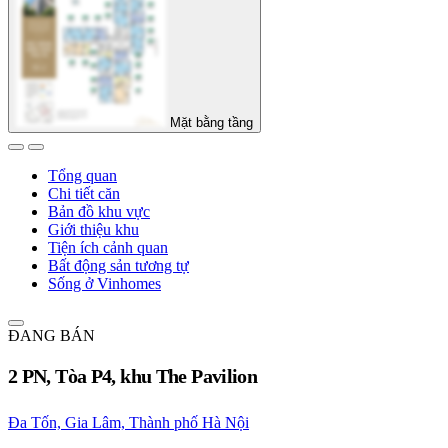
Mặt bằng tầng
Tổng quan
Chi tiết căn
Bản đồ khu vực
Giới thiệu khu
Tiện ích cảnh quan
Bất động sản tương tự
Sống ở Vinhomes
ĐANG BÁN
2 PN, Tòa P4, khu The Pavilion
Đa Tốn, Gia Lâm, Thành phố Hà Nội