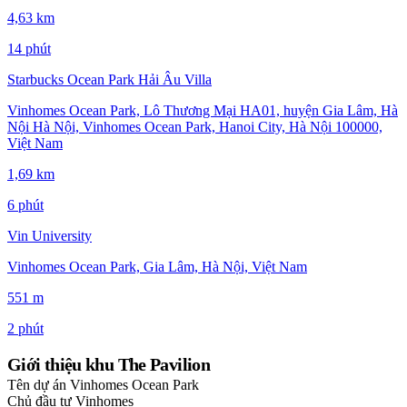
4,63 km
14 phút
Starbucks Ocean Park Hải Âu Villa
Vinhomes Ocean Park, Lô Thương Mại HA01, huyện Gia Lâm, Hà
Nội Hà Nội, Vinhomes Ocean Park, Hanoi City, Hà Nội 100000,
Việt Nam
1,69 km
6 phút
Vin University
Vinhomes Ocean Park, Gia Lâm, Hà Nội, Việt Nam
551 m
2 phút
Giới thiệu khu The Pavilion
Tên dự án
Vinhomes Ocean Park
Chủ đầu tư
Vinhomes