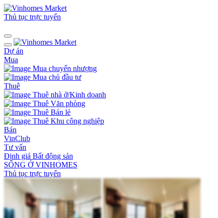
Thủ tục trực tuyến
Dự án
Mua
Mua chuyển nhượng
Mua chủ đầu tư
Thuê
Thuê nhà ở/Kinh doanh
Thuê Văn phòng
Thuê Bán lẻ
Thuê Khu công nghiệp
Bán
VinClub
Tư vấn
Định giá Bất động sản
SỐNG Ở VINHOMES
Thủ tục trực tuyến