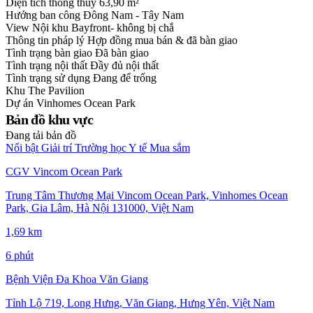
Diện tích thông thuỷ
63,90 m²
Hướng ban công
Đông Nam - Tây Nam
View
Nội khu Bayfront- không bị chắ
Thông tin pháp lý
Hợp đồng mua bán & đã bàn giao
Tình trạng bàn giao
Đã bàn giao
Tình trạng nội thất
Đầy đủ nội thất
Tình trạng sử dụng
Đang để trống
Khu
The Pavilion
Dự án
Vinhomes Ocean Park
Bản đồ khu vực
Đang tải bản đồ
Nổi bật
Giải trí
Trường học
Y tế
Mua sắm
CGV Vincom Ocean Park
Trung Tâm Thương Mại Vincom Ocean Park, Vinhomes Ocean
Park, Gia Lâm, Hà Nội 131000, Việt Nam
1,69 km
6 phút
Bệnh Viện Đa Khoa Văn Giang
Tỉnh Lộ 719, Long Hưng, Văn Giang, Hưng Yên, Việt Nam