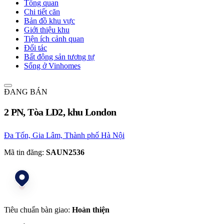
Tổng quan
Chi tiết căn
Bản đồ khu vực
Giới thiệu khu
Tiện ích cảnh quan
Đối tác
Bất động sản tương tự
Sống ở Vinhomes
ĐANG BÁN
2 PN, Tòa LD2, khu London
Đa Tốn, Gia Lâm, Thành phố Hà Nội
Mã tin đăng:
SAUN2536
Tiêu chuẩn bàn giao:
Hoàn thiện