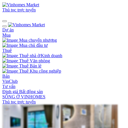
Thủ tục trực tuyến
Dự án
Mua
Mua chuyển nhượng
Mua chủ đầu tư
Thuê
Thuê nhà ở/Kinh doanh
Thuê Văn phòng
Thuê Bán lẻ
Thuê Khu công nghiệp
Bán
VinClub
Tư vấn
Định giá Bất động sản
SỐNG Ở VINHOMES
Thủ tục trực tuyến