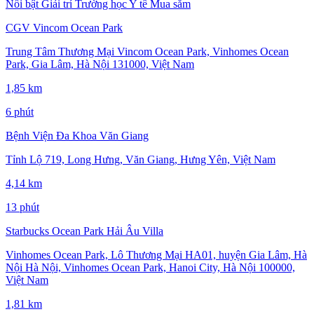
Nổi bật
Giải trí
Trường học
Y tế
Mua sắm
CGV Vincom Ocean Park
Trung Tâm Thương Mại Vincom Ocean Park, Vinhomes Ocean
Park, Gia Lâm, Hà Nội 131000, Việt Nam
1,85 km
6 phút
Bệnh Viện Đa Khoa Văn Giang
Tỉnh Lộ 719, Long Hưng, Văn Giang, Hưng Yên, Việt Nam
4,14 km
13 phút
Starbucks Ocean Park Hải Âu Villa
Vinhomes Ocean Park, Lô Thương Mại HA01, huyện Gia Lâm, Hà
Nội Hà Nội, Vinhomes Ocean Park, Hanoi City, Hà Nội 100000,
Việt Nam
1,81 km