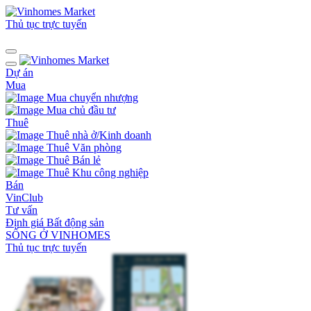
Thủ tục trực tuyến
Dự án
Mua
Mua chuyển nhượng
Mua chủ đầu tư
Thuê
Thuê nhà ở/Kinh doanh
Thuê Văn phòng
Thuê Bán lẻ
Thuê Khu công nghiệp
Bán
VinClub
Tư vấn
Định giá Bất động sản
SỐNG Ở VINHOMES
Thủ tục trực tuyến