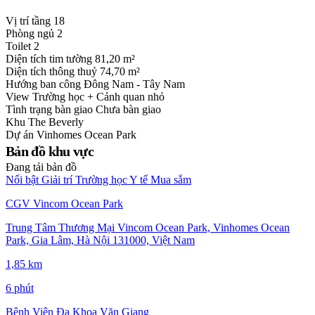
Vị trí tầng
18
Phòng ngủ
2
Toilet
2
Diện tích tim tường
81,20 m²
Diện tích thông thuỷ
74,70 m²
Hướng ban công
Đông Nam - Tây Nam
View
Trường học + Cảnh quan nhỏ
Tình trạng bàn giao
Chưa bàn giao
Khu
The Beverly
Dự án
Vinhomes Ocean Park
Bản đồ khu vực
Đang tải bản đồ
Nổi bật
Giải trí
Trường học
Y tế
Mua sắm
CGV Vincom Ocean Park
Trung Tâm Thương Mại Vincom Ocean Park, Vinhomes Ocean
Park, Gia Lâm, Hà Nội 131000, Việt Nam
1,85 km
6 phút
Bệnh Viện Đa Khoa Văn Giang