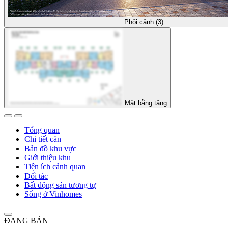
Phối cảnh (3)
Mặt bằng tầng
Tổng quan
Chi tiết căn
Bản đồ khu vực
Giới thiệu khu
Tiện ích cảnh quan
Đối tác
Bất động sản tương tự
Sống ở Vinhomes
ĐANG BÁN