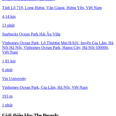
Tỉnh Lộ 719, Long Hưng, Văn Giang, Hưng Yên, Việt Nam
4,14 km
13 phút
Starbucks Ocean Park Hải Âu Villa
Vinhomes Ocean Park, Lô Thương Mại HA01, huyện Gia Lâm, Hà
Nội Hà Nội, Vinhomes Ocean Park, Hanoi City, Hà Nội 100000,
Việt Nam
1,81 km
6 phút
Vin University
Vinhomes Ocean Park, Gia Lâm, Hà Nội, Việt Nam
193 m
1 phút
Giới thiệu khu The Beverly